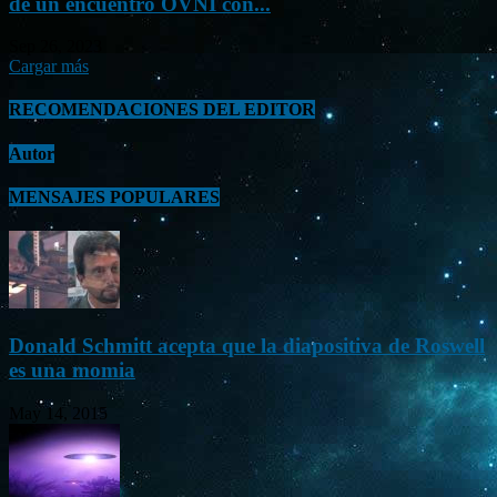
de un encuentro OVNI con...
Sep 26, 2023
Cargar más
RECOMENDACIONES DEL EDITOR
Autor
MENSAJES POPULARES
Donald Schmitt acepta que la diapositiva de Roswell
es una momia
May 14, 2015