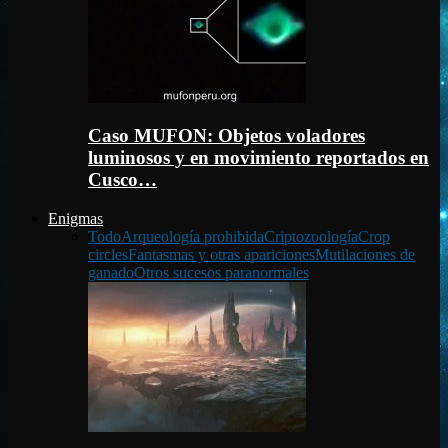
Caso MUFON: Objetos voladores
luminosos y en movimiento reportados en
Cusco…
Enigmas
Todo
Arqueología prohibida
Criptozoología
Crop
circles
Fantasmas y otras apariciones
Mutilaciones de
ganado
Otros sucesos paranormales