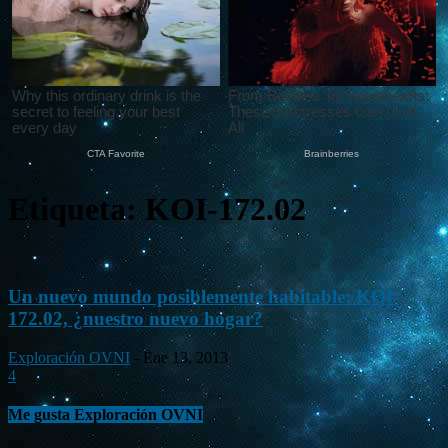
Etiqueta: KOI-172.02
Un nuevo mundo posiblemente habitable: KOI-
172.02, ¿nuestro nuevo hogar?
Exploración OVNI
-
Ene 13, 2013
4
Me gusta Exploración OVNI