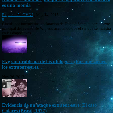
es una momia
Exploración OVNI
-
May 14, 2015
0
Circula por internet una declaración de Donald Schmitt, participante
principal del evento Be Witness, aceptando que el ser que se muestra
en las diapositivas...
El gran problema de los ufólogos: ¿Por qué vienen
los extraterrestres...
Nov 26, 2012
Evidencia de un ataque extraterrestre: El caso
Colares (Brasil, 1977)