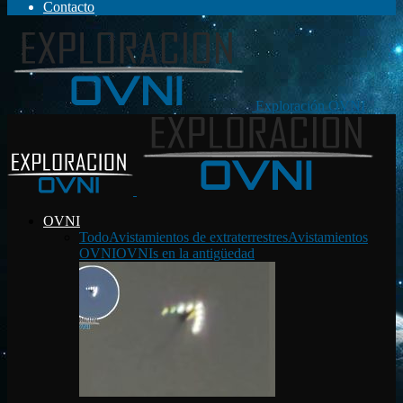
Contacto
Exploración OVNI
OVNI
Todo
Avistamientos de extraterrestres
Avistamientos
OVNI
OVNIs en la antigüedad