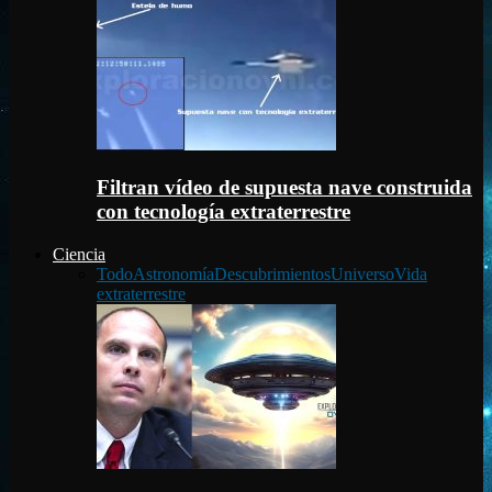
Filtran vídeo de supuesta nave construida
con tecnología extraterrestre
Ciencia
Todo
Astronomía
Descubrimientos
Universo
Vida
extraterrestre