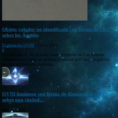
Objeto volador no identificado con forma de «V»
sobre los Ángeles
Exploración OVNI
-
Oct 5, 2025
0
Durante una noche reciente, varios residentes de Los Ángeles
observaron un objeto de apariencia inusual en el cielo. Según los
testigos, el fenómeno consistía...
OVNI luminoso con forma de diamante es visto
sobre una ciudad...
Mar 31, 2024