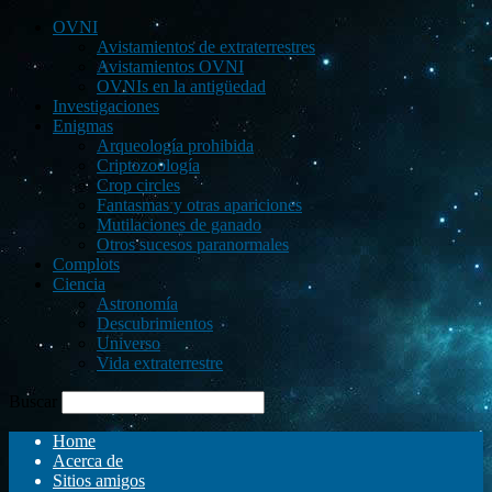
OVNI
Avistamientos de extraterrestres
Avistamientos OVNI
OVNIs en la antigüedad
Investigaciones
Enigmas
Arqueología prohibida
Criptozoología
Crop circles
Fantasmas y otras apariciones
Mutilaciones de ganado
Otros sucesos paranormales
Complots
Ciencia
Astronomía
Descubrimientos
Universo
Vida extraterrestre
Buscar
Home
Acerca de
Sitios amigos