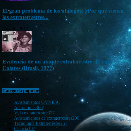
El gran problema de los ufólogos: ¿Por qué vienen
los extraterrestres...
Nov 26, 2012
Evidencia de un ataque extraterrestre: El caso
Colares (Brasil, 1977)
Ene 21, 2012
Categoría popular
Avistamientos OVNI
891
Astronomía
360
Vida extraterrestre
327
Avistamientos de extraterrestres
290
Tecnología Extraterrestre
251
Ciencia
197