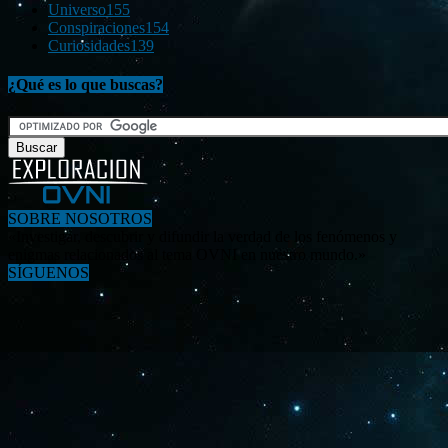
Universo
155
Conspiraciones
154
Curiosidades
139
¿Qué es lo que buscas?
SOBRE NOSOTROS
«Investigar, descubrir y difundir la verdad de los fenómenos y
enigmas relacionados al tema OVNI en nuestro mundo.»
SÍGUENOS