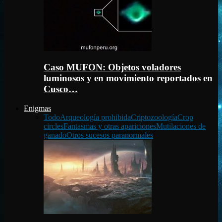
Caso MUFON: Objetos voladores
luminosos y en movimiento reportados en
Cusco…
Enigmas
Todo
Arqueología prohibida
Criptozoología
Crop
circles
Fantasmas y otras apariciones
Mutilaciones de
ganado
Otros sucesos paranormales