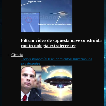
Filtran vídeo de supuesta nave construida
con tecnología extraterrestre
Ciencia
Todo
Astronomía
Descubrimientos
Universo
Vida
extraterrestre