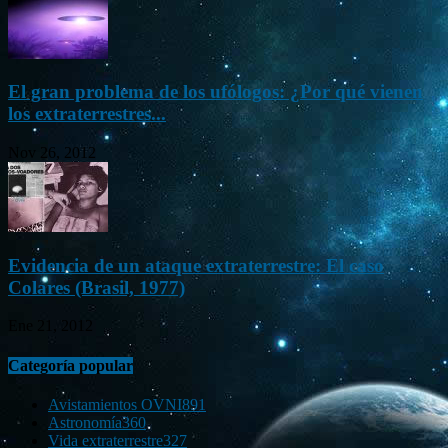
El gran problema de los ufólogos: ¿Por qué vienen
los extraterrestres...
Nov 26, 2012
Evidencia de un ataque extraterrestre: El caso
Colares (Brasil, 1977)
Ene 21, 2012
Categoría popular
Avistamientos OVNI
891
Astronomía
360
Vida extraterrestre
327