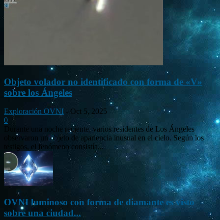
Objeto volador no identificado con forma de «V»
sobre los Ángeles
Exploración OVNI
-
Oct 5, 2025
0
Durante una noche reciente, varios residentes de Los Ángeles
observaron un objeto de apariencia inusual en el cielo. Según los
testigos, el fenómeno consistía...
OVNI luminoso con forma de diamante es visto
sobre una ciudad...