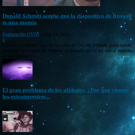
Donald Schmitt acepta que la diapositiva de Roswell
es una momia
Exploración OVNI
-
May 14, 2015
0
Circula por internet una declaración de Donald Schmitt, participante
principal del evento Be Witness, aceptando que el ser que se muestra
en las diapositivas...
El gran problema de los ufólogos: ¿Por qué vienen
los extraterrestres...
Nov 26, 2012