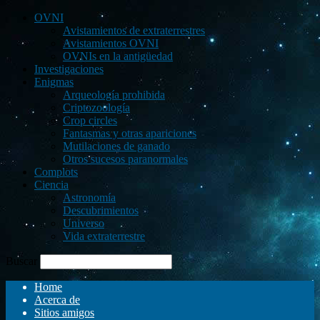
OVNI
Avistamientos de extraterrestres
Avistamientos OVNI
OVNIs en la antigüedad
Investigaciones
Enigmas
Arqueología prohibida
Criptozoología
Crop circles
Fantasmas y otras apariciones
Mutilaciones de ganado
Otros sucesos paranormales
Complots
Ciencia
Astronomía
Descubrimientos
Universo
Vida extraterrestre
Buscar
Home
Acerca de
Sitios amigos