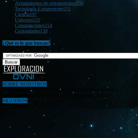
Avistamientos de extraterrestres
290
Tecnología Extraterrestre
251
Ciencia
197
Universo
155
Conspiraciones
154
Curiosidades
139
¿Qué es lo que buscas?
SOBRE NOSOTROS
«Investigar, descubrir y difundir la verdad de los fenómenos y
enigmas relacionados al tema OVNI en nuestro mundo.»
SÍGUENOS