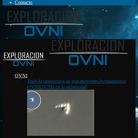
Contacto
Exploración OVNI
OVNI
Todo
Avistamientos de extraterrestres
Avistamientos
OVNI
OVNIs en la antigüedad