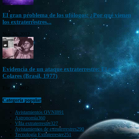
El gran problema de los ufólogos: ¿Por qué vienen
los extraterrestres...
Nov 26, 2012
Evidencia de un ataque extraterrestre: El caso
Colares (Brasil, 1977)
Ene 21, 2012
Categoría popular
Avistamientos OVNI
891
Astronomía
360
Vida extraterrestre
327
Avistamientos de extraterrestres
290
Tecnología Extraterrestre
251