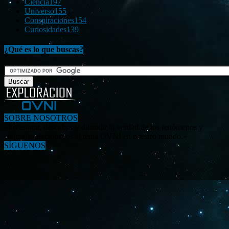
Ciencia
197
Universo
155
Conspiraciones
154
Curiosidades
139
¿Qué es lo que buscas?
SOBRE NOSOTROS
«Investigar, descubrir y difundir la verdad de los fenómenos y
enigmas relacionados al tema OVNI en nuestro mundo.»
SÍGUENOS