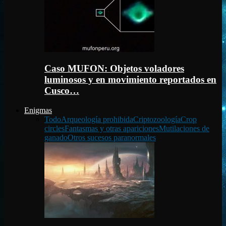
Caso MUFON: Objetos voladores
luminosos y en movimiento reportados en
Cusco…
Enigmas
Todo
Arqueología prohibida
Criptozoología
Crop
circles
Fantasmas y otras apariciones
Mutilaciones de
ganado
Otros sucesos paranormales