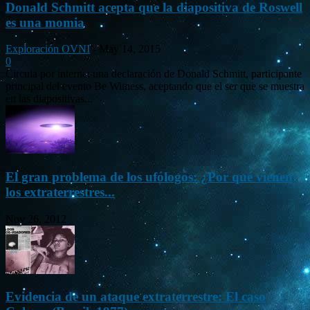
Donald Schmitt acepta que la diapositiva de Roswell
es una momia
Exploración OVNI
-
May 14, 2015
0
Circula por internet una declaración de Donald Schmitt, participante
principal del evento Be Witness, aceptando que el ser que se muestra
en las diapositivas...
El gran problema de los ufólogos: ¿Por qué vienen
los extraterrestres...
Nov 26, 2012
Evidencia de un ataque extraterrestre: El caso