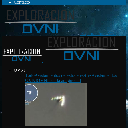
Contacto
Exploración OVNI
OVNI
Todo
Avistamientos de extraterrestres
Avistamientos
OVNI
OVNIs en la antigüedad