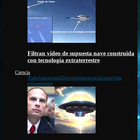
Filtran vídeo de supuesta nave construida
con tecnología extraterrestre
Ciencia
Todo
Astronomía
Descubrimientos
Universo
Vida
extraterrestre