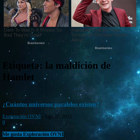
Etiqueta: la maldición de
Hamlet
¿Cuántos universos paralelos existen?
Exploración OVNI
-
Ago 22, 2012
0
Me gusta Exploración OVNI