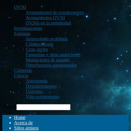
OVNI
Avistamientos de extraterrestres
Avistamientos OVNI
OVNIs en la antigüedad
Investigaciones
Enigmas
Arqueología prohibida
Criptozoología
Crop circles
Fantasmas y otras apariciones
Mutilaciones de ganado
Otros sucesos paranormales
Complots
Ciencia
Astronomía
Descubrimientos
Universo
Vida extraterrestre
Buscar
Home
Acerca de
Sitios amigos