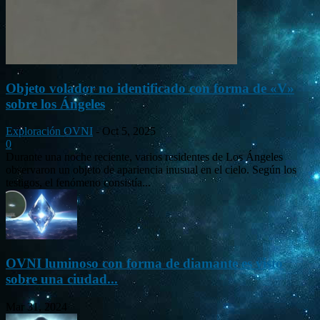
Objeto volador no identificado con forma de «V»
sobre los Ángeles
Exploración OVNI
-
Oct 5, 2025
0
Durante una noche reciente, varios residentes de Los Ángeles
observaron un objeto de apariencia inusual en el cielo. Según los
testigos, el fenómeno consistía...
OVNI luminoso con forma de diamante es visto
sobre una ciudad...
Mar 31, 2024