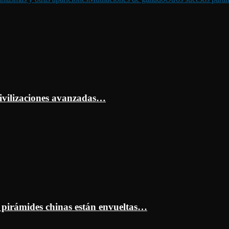
ivilizaciones avanzadas…
s pirámides chinas están envueltas…