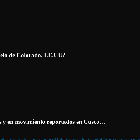
ielo de Colorado, EE.UU?
 y en movimiento reportados en Cusco…
ntasmas y otras apariciones
Mutilaciones de ganado
Otros sucesos para