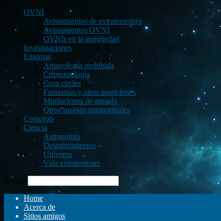
OVNI
Avistamientos de extraterrestres
Avistamientos OVNI
OVNIs en la antigüedad
Investigaciones
Enigmas
Arqueología prohibida
Criptozoología
Crop circles
Fantasmas y otras apariciones
Mutilaciones de ganado
Otros sucesos paranormales
Complots
Ciencia
Astronomía
Descubrimientos
Universo
Vida extraterrestre
Buscar
Home
Acerca de
Sitios amigos