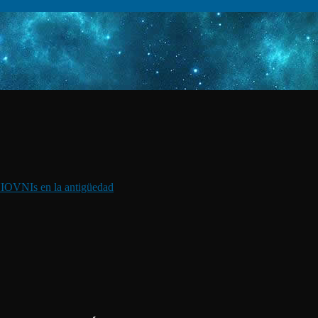
I
OVNIs en la antigüedad