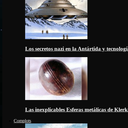
Los secretos nazi en la Antártida y tecnologí
Las inexplicables Esferas metálicas de Kler
Complots