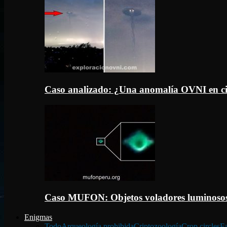
Caso analizado: ¿Una anomalía OVNI en c
Caso MUFON: Objetos voladores luminosos
Enigmas
Todo
Arqueología prohibida
Criptozoología
Crop circles
Fa