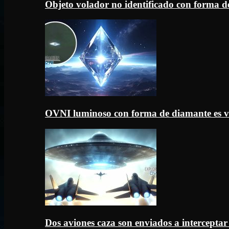
Objeto volador no identificado con forma d
OVNI luminoso con forma de diamante es v
Dos aviones caza son enviados a intercept