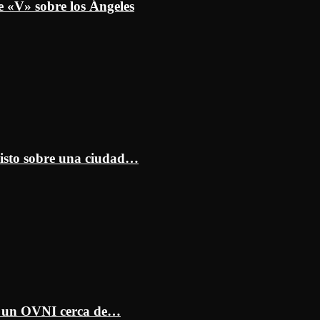
e «V» sobre los Ángeles
isto sobre una ciudad…
ar un OVNI cerca de…