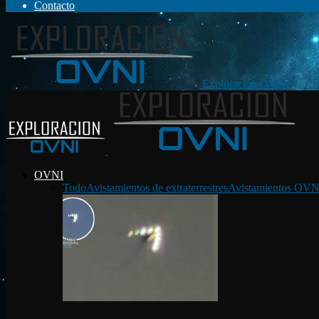
Contacto
Exploración OVNI
OVNI
Todo
Avistamientos de extraterrestres
Avistamientos OVN