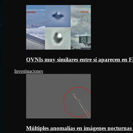
OVNIs muy similares entre sí aparecen en 
Investigaciones
Múltiples anomalías en imágenes nocturnas