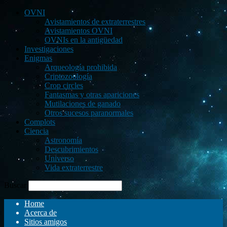
OVNI
Avistamientos de extraterrestres
Avistamientos OVNI
OVNIs en la antigüedad
Investigaciones
Enigmas
Arqueología prohibida
Criptozoología
Crop circles
Fantasmas y otras apariciones
Mutilaciones de ganado
Otros sucesos paranormales
Complots
Ciencia
Astronomía
Descubrimientos
Universo
Vida extraterrestre
Buscar
Home
Acerca de
Sitios amigos