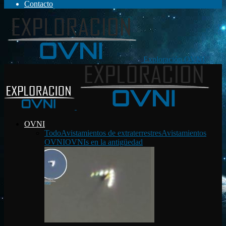
Contacto
Exploración OVNI
OVNI
Todo
Avistamientos de extraterrestres
Avistamientos
OVNI
OVNIs en la antigüedad