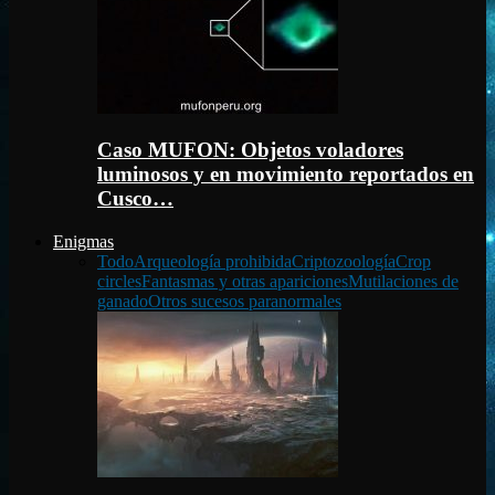
Caso MUFON: Objetos voladores
luminosos y en movimiento reportados en
Cusco…
Enigmas
Todo
Arqueología prohibida
Criptozoología
Crop
circles
Fantasmas y otras apariciones
Mutilaciones de
ganado
Otros sucesos paranormales