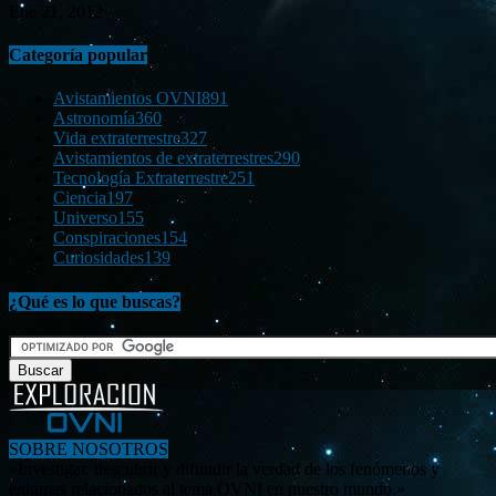
Ene 21, 2012
Categoría popular
Avistamientos OVNI
891
Astronomía
360
Vida extraterrestre
327
Avistamientos de extraterrestres
290
Tecnología Extraterrestre
251
Ciencia
197
Universo
155
Conspiraciones
154
Curiosidades
139
¿Qué es lo que buscas?
SOBRE NOSOTROS
«Investigar, descubrir y difundir la verdad de los fenómenos y
enigmas relacionados al tema OVNI en nuestro mundo.»