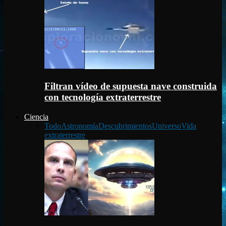
Filtran vídeo de supuesta nave construida
con tecnología extraterrestre
Ciencia
Todo
Astronomía
Descubrimientos
Universo
Vida
extraterrestre