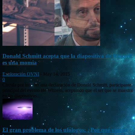
Donald Schmitt acepta que la diapositiva de Roswell
es una momia
Exploración OVNI
-
May 14, 2015
0
Circula por internet una declaración de Donald Schmitt, participante
principal del evento Be Witness, aceptando que el ser que se muestra
en las diapositivas...
El gran problema de los ufólogos: ¿Por qué vienen