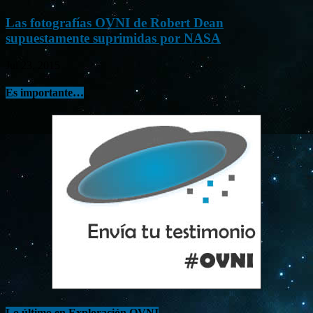
Las fotografías OVNI de Robert Dean
supuestamente suprimidas por NASA
Jul 23, 2015
Es importante…
Lo último en Exploración OVNI