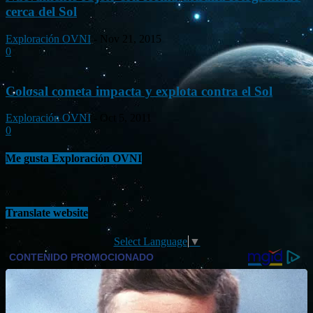
cerca del Sol
Exploración OVNI
-
Nov 21, 2015
0
Colosal cometa impacta y explota contra el Sol
Exploración OVNI
-
Oct 5, 2011
0
Me gusta Exploración OVNI
Translate website
Select Language
▼