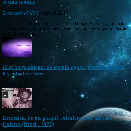
es una momia
Exploración OVNI
-
May 14, 2015
0
Circula por internet una declaración de Donald Schmitt, participante
principal del evento Be Witness, aceptando que el ser que se muestra
en las diapositivas...
El gran problema de los ufólogos: ¿Por qué vienen
los extraterrestres...
Nov 26, 2012
Evidencia de un ataque extraterrestre: El caso
Colares (Brasil, 1977)