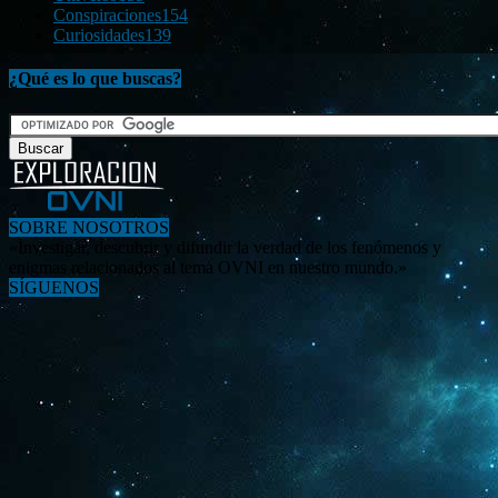
Conspiraciones
154
Curiosidades
139
¿Qué es lo que buscas?
SOBRE NOSOTROS
«Investigar, descubrir y difundir la verdad de los fenómenos y
enigmas relacionados al tema OVNI en nuestro mundo.»
SÍGUENOS