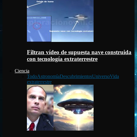
Filtran vídeo de supuesta nave construida
con tecnología extraterrestre
Ciencia
Todo
Astronomía
Descubrimientos
Universo
Vida
extraterrestre