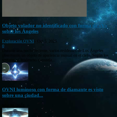
Objeto volador no identificado con forma de «V»
sobre los Ángeles
Exploración OVNI
-
Oct 5, 2025
0
Durante una noche reciente, varios residentes de Los Ángeles
observaron un objeto de apariencia inusual en el cielo. Según los
testigos, el fenómeno consistía...
OVNI luminoso con forma de diamante es visto
sobre una ciudad...
Mar 31, 2024