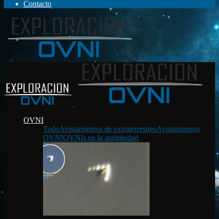
Contacto
Exploración OVNI
OVNI
Todo
Avistamientos de extraterrestres
Avistamientos
OVNI
OVNIs en la antigüedad