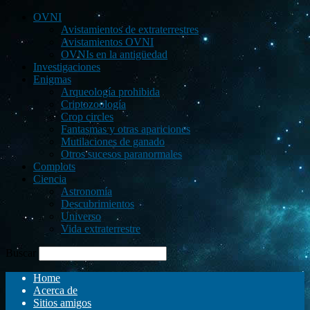
OVNI
Avistamientos de extraterrestres
Avistamientos OVNI
OVNIs en la antigüedad
Investigaciones
Enigmas
Arqueología prohibida
Criptozoología
Crop circles
Fantasmas y otras apariciones
Mutilaciones de ganado
Otros sucesos paranormales
Complots
Ciencia
Astronomía
Descubrimientos
Universo
Vida extraterrestre
Buscar
Home
Acerca de
Sitios amigos