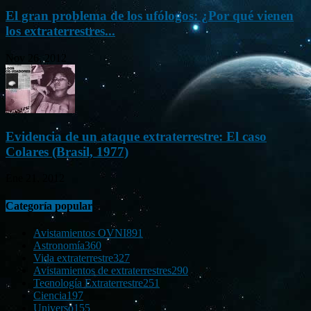
El gran problema de los ufólogos: ¿Por qué vienen
los extraterrestres...
Nov 26, 2012
Evidencia de un ataque extraterrestre: El caso
Colares (Brasil, 1977)
Ene 21, 2012
Categoría popular
Avistamientos OVNI
891
Astronomía
360
Vida extraterrestre
327
Avistamientos de extraterrestres
290
Tecnología Extraterrestre
251
Ciencia
197
Universo
155