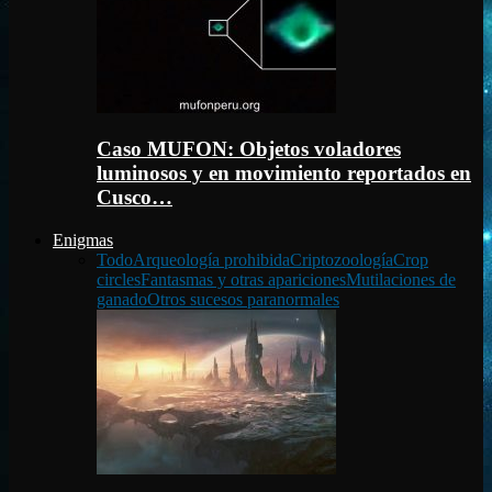
Caso MUFON: Objetos voladores
luminosos y en movimiento reportados en
Cusco…
Enigmas
Todo
Arqueología prohibida
Criptozoología
Crop
circles
Fantasmas y otras apariciones
Mutilaciones de
ganado
Otros sucesos paranormales