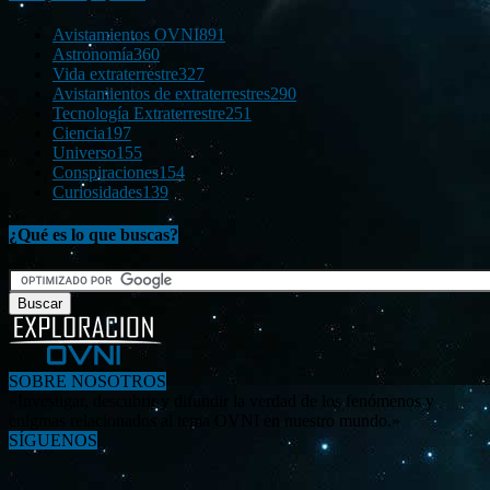
Avistamientos OVNI
891
Astronomía
360
Vida extraterrestre
327
Avistamientos de extraterrestres
290
Tecnología Extraterrestre
251
Ciencia
197
Universo
155
Conspiraciones
154
Curiosidades
139
¿Qué es lo que buscas?
SOBRE NOSOTROS
«Investigar, descubrir y difundir la verdad de los fenómenos y
enigmas relacionados al tema OVNI en nuestro mundo.»
SÍGUENOS