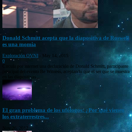
Donald Schmitt acepta que la diapositiva de Roswell
es una momia
Exploración OVNI
-
May 14, 2015
0
Circula por internet una declaración de Donald Schmitt, participante
principal del evento Be Witness, aceptando que el ser que se muestra
en las diapositivas...
El gran problema de los ufólogos: ¿Por qué vienen
los extraterrestres...
Nov 26, 2012