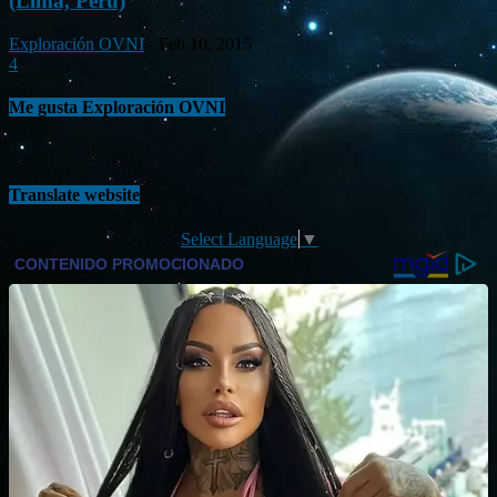
(Lima, Perú)
Exploración OVNI
-
Feb 10, 2015
4
Me gusta Exploración OVNI
Translate website
Select Language
▼