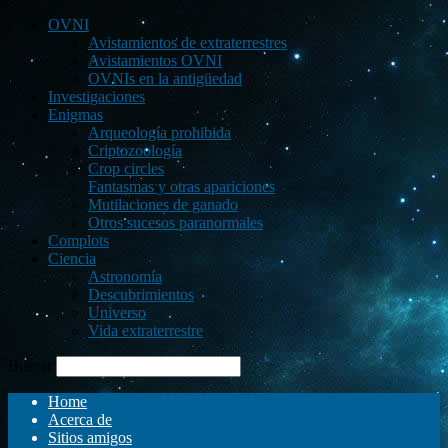
OVNI
Avistamientos de extraterrestres
Avistamientos OVNI
OVNIs en la antigüedad
Investigaciones
Enigmas
Arqueología prohibida
Criptozoología
Crop circles
Fantasmas y otras apariciones
Mutilaciones de ganado
Otros sucesos paranormales
Complots
Ciencia
Astronomía
Descubrimientos
Universo
Vida extraterrestre
Buscar
Home
Acerca de
Sitios amigos