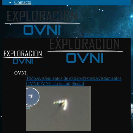
Contacto
Exploración OVNI
OVNI
Todo
Avistamientos de extraterrestres
Avistamientos
OVNI
OVNIs en la antigüedad