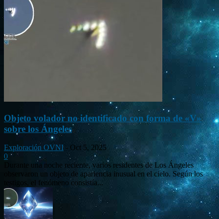
Objeto volador no identificado con forma de «V»
sobre los Ángeles
Exploración OVNI
-
Oct 5, 2025
0
Durante una noche reciente, varios residentes de Los Ángeles
observaron un objeto de apariencia inusual en el cielo. Según los
testigos, el fenómeno consistía...