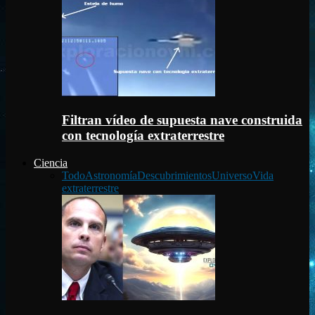
Filtran vídeo de supuesta nave construida
con tecnología extraterrestre
Ciencia
Todo
Astronomía
Descubrimientos
Universo
Vida
extraterrestre