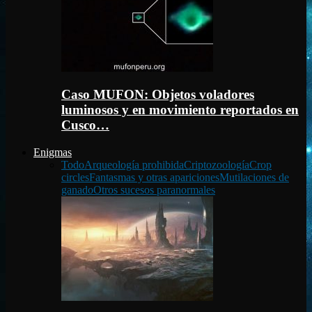
Caso MUFON: Objetos voladores
luminosos y en movimiento reportados en
Cusco…
Enigmas
Todo
Arqueología prohibida
Criptozoología
Crop
circles
Fantasmas y otras apariciones
Mutilaciones de
ganado
Otros sucesos paranormales