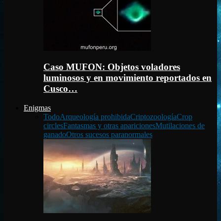
Caso MUFON: Objetos voladores
luminosos y en movimiento reportados en
Cusco…
Enigmas
Todo
Arqueología prohibida
Criptozoología
Crop
circles
Fantasmas y otras apariciones
Mutilaciones de
ganado
Otros sucesos paranormales