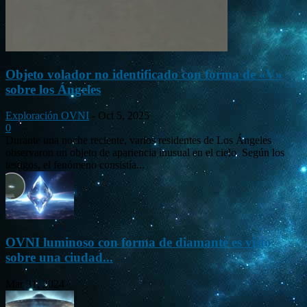
Objeto volador no identificado con forma de «V»
sobre los Ángeles
Exploración OVNI
-
Oct 5, 2025
0
Durante una noche reciente, varios residentes de Los Ángeles
observaron un objeto de apariencia inusual en el cielo. Según los
testigos, el fenómeno consistía...
OVNI luminoso con forma de diamante es visto
sobre una ciudad...
Mar 31, 2024