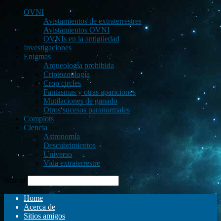
OVNI
Avistamientos de extraterrestres
Avistamientos OVNI
OVNIs en la antigüedad
Investigaciones
Enigmas
Arqueología prohibida
Criptozoología
Crop circles
Fantasmas y otras apariciones
Mutilaciones de ganado
Otros sucesos paranormales
Complots
Ciencia
Astronomía
Descubrimientos
Universo
Vida extraterrestre
Buscar
Home
Acerca de
Sitios amigos