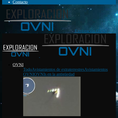
Contacto
Exploración OVNI
OVNI
Todo
Avistamientos de extraterrestres
Avistamientos
OVNI
OVNIs en la antigüedad