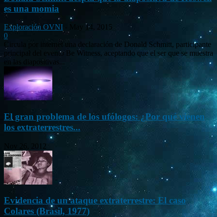
es una momia
Exploración OVNI
-
May 14, 2015
0
Circula por internet una declaración de Donald Schmitt, participante
principal del evento Be Witness, aceptando que el ser que se muestra
en las diapositivas...
El gran problema de los ufólogos: ¿Por qué vienen
los extraterrestres...
Nov 26, 2012
Evidencia de un ataque extraterrestre: El caso
Colares (Brasil, 1977)