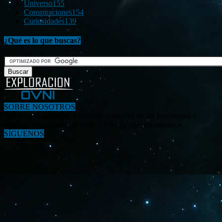
Universo
155
Conspiraciones
154
Curiosidades
139
¿Qué es lo que buscas?
SOBRE NOSOTROS
«Investigar, descubrir y difundir la verdad de los fenómenos y
enigmas relacionados al tema OVNI en nuestro mundo.»
SÍGUENOS