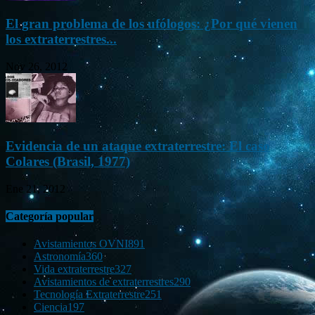
El gran problema de los ufólogos: ¿Por qué vienen
los extraterrestres...
Nov 26, 2012
Evidencia de un ataque extraterrestre: El caso
Colares (Brasil, 1977)
Ene 21, 2012
Categoría popular
Avistamientos OVNI
891
Astronomía
360
Vida extraterrestre
327
Avistamientos de extraterrestres
290
Tecnología Extraterrestre
251
Ciencia
197