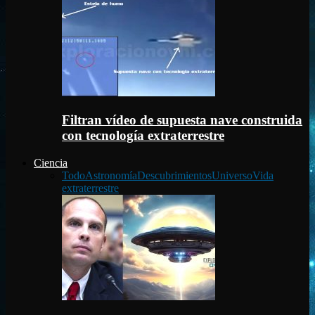
Filtran vídeo de supuesta nave construida
con tecnología extraterrestre
Ciencia
Todo
Astronomía
Descubrimientos
Universo
Vida
extraterrestre