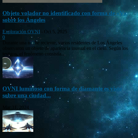
Objeto volador no identificado con forma de «V»
sobre los Ángeles
Exploración OVNI
-
Oct 5, 2025
0
Durante una noche reciente, varios residentes de Los Ángeles
observaron un objeto de apariencia inusual en el cielo. Según los
testigos, el fenómeno consistía...
OVNI luminoso con forma de diamante es visto
sobre una ciudad...
Mar 31, 2024