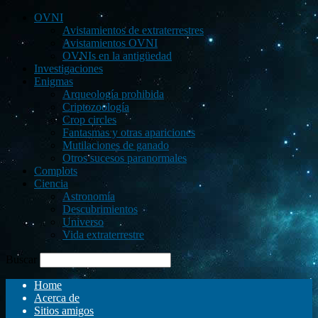
OVNI
Avistamientos de extraterrestres
Avistamientos OVNI
OVNIs en la antigüedad
Investigaciones
Enigmas
Arqueología prohibida
Criptozoología
Crop circles
Fantasmas y otras apariciones
Mutilaciones de ganado
Otros sucesos paranormales
Complots
Ciencia
Astronomía
Descubrimientos
Universo
Vida extraterrestre
Buscar
Home
Acerca de
Sitios amigos