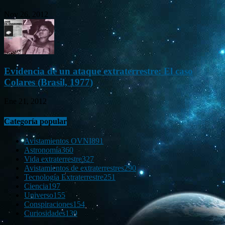
Nov 26, 2012
Evidencia de un ataque extraterrestre: El caso
Colares (Brasil, 1977)
Ene 21, 2012
Categoría popular
Avistamientos OVNI
891
Astronomía
360
Vida extraterrestre
327
Avistamientos de extraterrestres
290
Tecnología Extraterrestre
251
Ciencia
197
Universo
155
Conspiraciones
154
Curiosidades
139