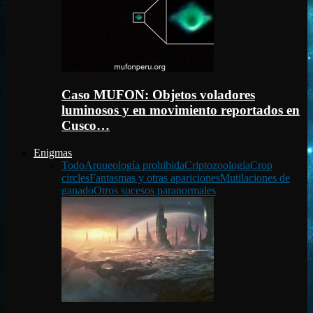
Caso MUFON: Objetos voladores
luminosos y en movimiento reportados en
Cusco…
Enigmas
Todo
Arqueología prohibida
Criptozoología
Crop
circles
Fantasmas y otras apariciones
Mutilaciones de
ganado
Otros sucesos paranormales