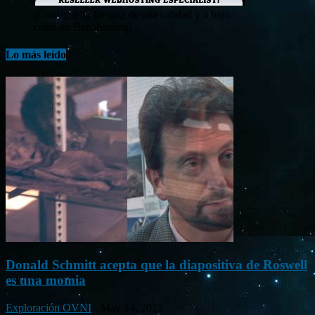
¡Consigue tu hosting de alta calidad y a bajo
costo en Banahosting!
Lo más leído
Donald Schmitt acepta que la diapositiva de Roswell
es una momia
Exploración OVNI
-
May 14, 2015