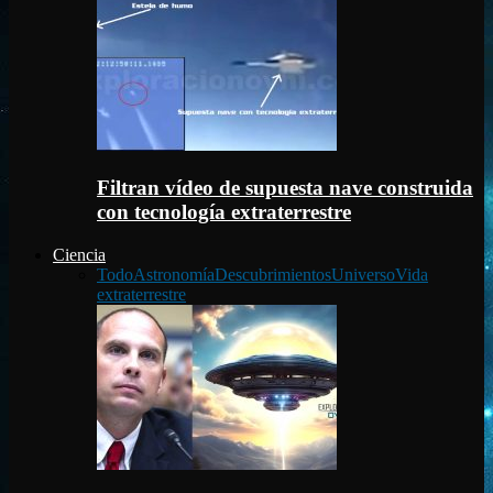
Filtran vídeo de supuesta nave construida
con tecnología extraterrestre
Ciencia
Todo
Astronomía
Descubrimientos
Universo
Vida
extraterrestre