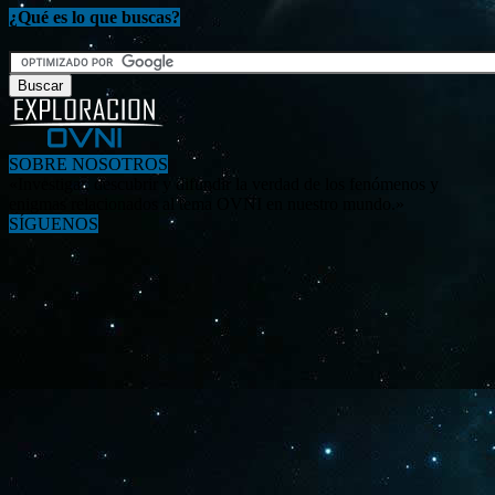
¿Qué es lo que buscas?
SOBRE NOSOTROS
«Investigar, descubrir y difundir la verdad de los fenómenos y
enigmas relacionados al tema OVNI en nuestro mundo.»
SÍGUENOS