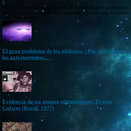
0
Circula por internet una declaración de Donald Schmitt, participante
principal del evento Be Witness, aceptando que el ser que se muestra
en las diapositivas...
El gran problema de los ufólogos: ¿Por qué vienen
los extraterrestres...
Nov 26, 2012
Evidencia de un ataque extraterrestre: El caso
Colares (Brasil, 1977)
Ene 21, 2012