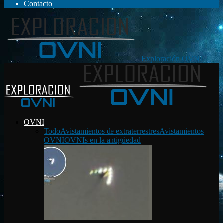
Contacto
Exploración OVNI
OVNI
Todo
Avistamientos de extraterrestres
Avistamientos
OVNI
OVNIs en la antigüedad