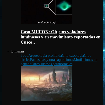
Caso MUFON: Objetos voladores
luminosos y en movimiento reportados en
Cusco…
Enigmas
Todo
Arqueología prohibida
Criptozoología
Crop
circles
Fantasmas y otras apariciones
Mutilaciones de
ganado
Otros sucesos paranormales