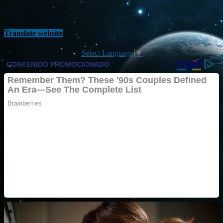
Translate website
Select Language
▼