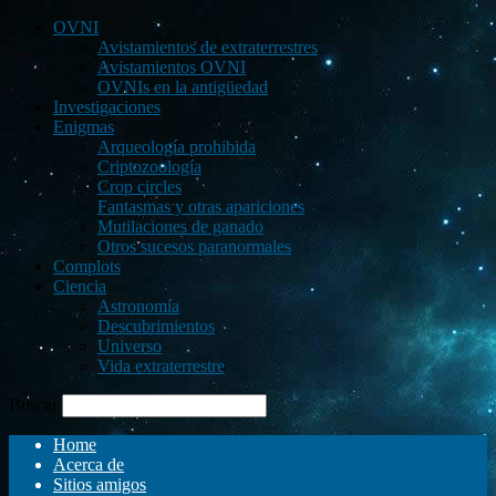
OVNI
Avistamientos de extraterrestres
Avistamientos OVNI
OVNIs en la antigüedad
Investigaciones
Enigmas
Arqueología prohibida
Criptozoología
Crop circles
Fantasmas y otras apariciones
Mutilaciones de ganado
Otros sucesos paranormales
Complots
Ciencia
Astronomía
Descubrimientos
Universo
Vida extraterrestre
Buscar
Home
Acerca de
Sitios amigos