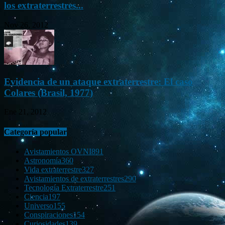
los extraterrestres...
Nov 26, 2012
Evidencia de un ataque extraterrestre: El caso
Colares (Brasil, 1977)
Ene 21, 2012
Categoría popular
Avistamientos OVNI
891
Astronomía
360
Vida extraterrestre
327
Avistamientos de extraterrestres
290
Tecnología Extraterrestre
251
Ciencia
197
Universo
155
Conspiraciones
154
Curiosidades
139