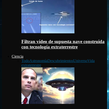
Filtran vídeo de supuesta nave construida
con tecnología extraterrestre
Ciencia
Todo
Astronomía
Descubrimientos
Universo
Vida
extraterrestre