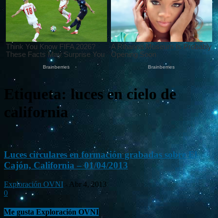
Etiqueta: luces en cielo de
california
Luces circulares en formación grabadas sobre El
Cajón, California – 01/04/2013
Exploración OVNI
-
Abr 4, 2013
0
Me gusta Exploración OVNI