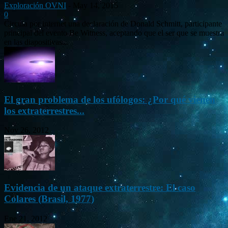
Exploración OVNI
-
May 14, 2015
0
Circula por internet una declaración de Donald Schmitt, participante
principal del evento Be Witness, aceptando que el ser que se muestra
en las diapositivas...
El gran problema de los ufólogos: ¿Por qué vienen
los extraterrestres...
Nov 26, 2012
Evidencia de un ataque extraterrestre: El caso
Colares (Brasil, 1977)
Ene 21, 2012