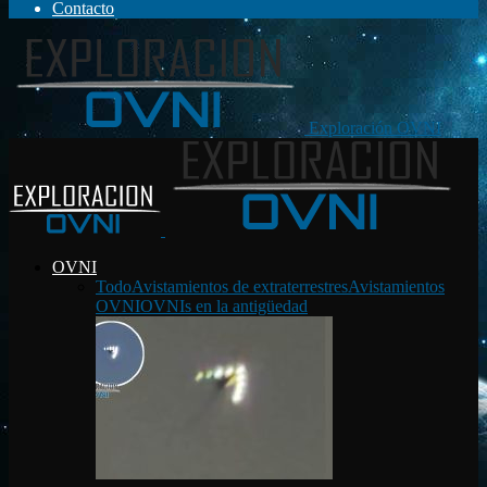
Contacto
Exploración OVNI
OVNI
Todo
Avistamientos de extraterrestres
Avistamientos
OVNI
OVNIs en la antigüedad