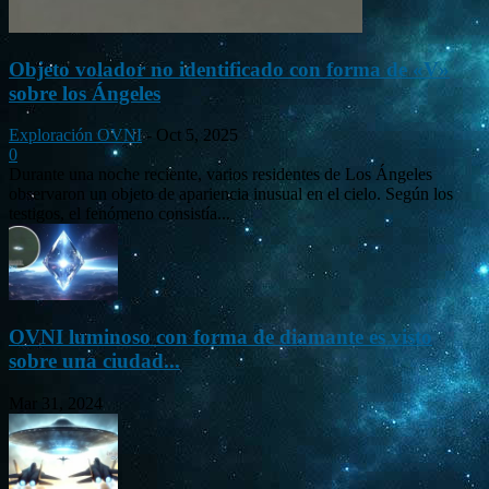
Objeto volador no identificado con forma de «V»
sobre los Ángeles
Exploración OVNI
-
Oct 5, 2025
0
Durante una noche reciente, varios residentes de Los Ángeles
observaron un objeto de apariencia inusual en el cielo. Según los
testigos, el fenómeno consistía...
OVNI luminoso con forma de diamante es visto
sobre una ciudad...
Mar 31, 2024