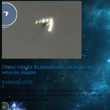
Objeto volador no identificado con forma de «V»
sobre los Ángeles
Exploración OVNI
-
Oct 5, 2025
0
Durante una noche reciente, varios residentes de Los Ángeles
observaron un objeto de apariencia inusual en el cielo. Según los
testigos, el fenómeno consistía...