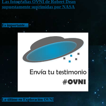
Las fotografías OVNI de Robert Dean
supuestamente suprimidas por NASA
Jul 23, 2015
Es importante…
Lo último en Exploración OVNI