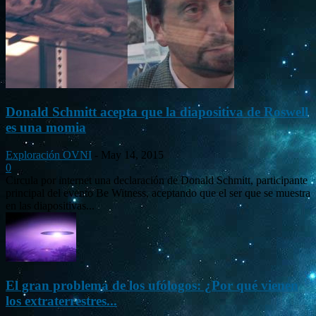
Donald Schmitt acepta que la diapositiva de Roswell
es una momia
Exploración OVNI
-
May 14, 2015
0
Circula por internet una declaración de Donald Schmitt, participante
principal del evento Be Witness, aceptando que el ser que se muestra
en las diapositivas...
El gran problema de los ufólogos: ¿Por qué vienen
los extraterrestres...