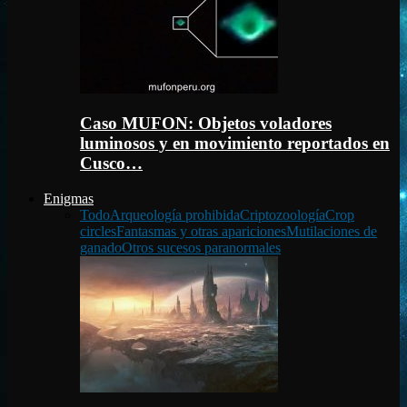
Caso MUFON: Objetos voladores
luminosos y en movimiento reportados en
Cusco…
Enigmas
Todo
Arqueología prohibida
Criptozoología
Crop
circles
Fantasmas y otras apariciones
Mutilaciones de
ganado
Otros sucesos paranormales