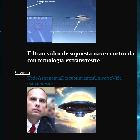
Filtran vídeo de supuesta nave construida
con tecnología extraterrestre
Ciencia
Todo
Astronomía
Descubrimientos
Universo
Vida
extraterrestre