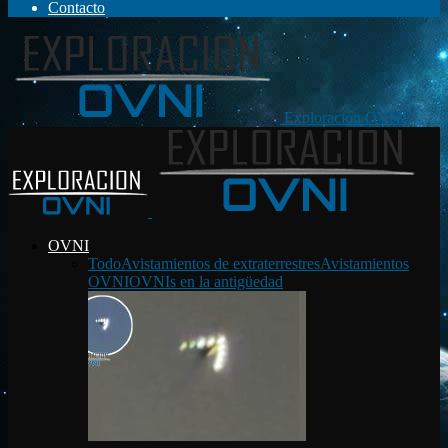
Contacto
Exploración OVNI
OVNI
Todo
Avistamientos de extraterrestres
Avistamientos
OVNI
OVNIs en la antigüedad