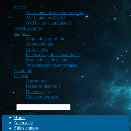
OVNI
Avistamientos de extraterrestres
Avistamientos OVNI
OVNIs en la antigüedad
Investigaciones
Enigmas
Arqueología prohibida
Criptozoología
Crop circles
Fantasmas y otras apariciones
Mutilaciones de ganado
Otros sucesos paranormales
Complots
Ciencia
Astronomía
Descubrimientos
Universo
Vida extraterrestre
Buscar
Home
Acerca de
Sitios amigos