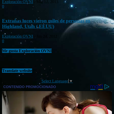
Exploración OVNI
-
Mar 12, 2013
0
Extrañas luces vieron miles de personas en
Highland, Utah ( EEUU)
Exploración OVNI
-
Jun 24, 2012
0
Me gusta Exploración OVNI
Translate website
Select Language
▼