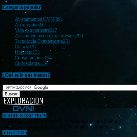
Categoría popular
Avistamientos OVNI
891
Astronomía
360
Vida extraterrestre
327
Avistamientos de extraterrestres
290
Tecnología Extraterrestre
251
Ciencia
197
Universo
155
Conspiraciones
154
Curiosidades
139
¿Qué es lo que buscas?
SOBRE NOSOTROS
«Investigar, descubrir y difundir la verdad de los fenómenos y
enigmas relacionados al tema OVNI en nuestro mundo.»
SÍGUENOS