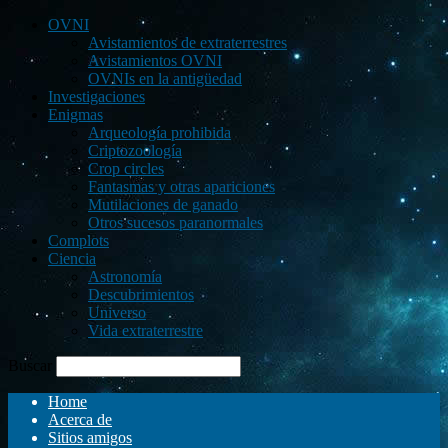
OVNI
Avistamientos de extraterrestres
Avistamientos OVNI
OVNIs en la antigüedad
Investigaciones
Enigmas
Arqueología prohibida
Criptozoología
Crop circles
Fantasmas y otras apariciones
Mutilaciones de ganado
Otros sucesos paranormales
Complots
Ciencia
Astronomía
Descubrimientos
Universo
Vida extraterrestre
Buscar
Home
Acerca de
Sitios amigos