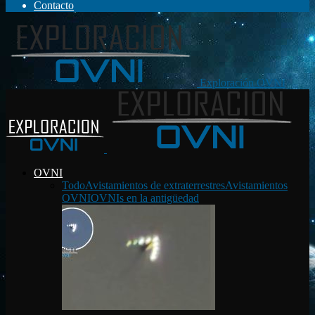
Contacto
Exploración OVNI
OVNI
Todo
Avistamientos de extraterrestres
Avistamientos
OVNI
OVNIs en la antigüedad