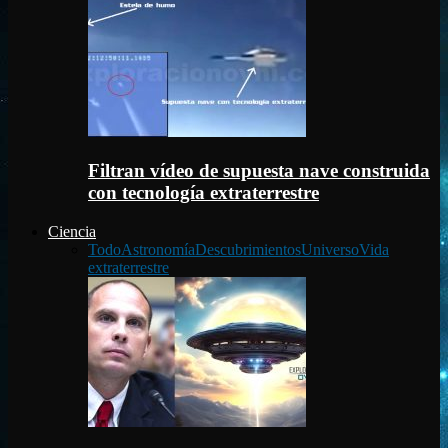
Filtran vídeo de supuesta nave construida
con tecnología extraterrestre
Ciencia
Todo
Astronomía
Descubrimientos
Universo
Vida
extraterrestre