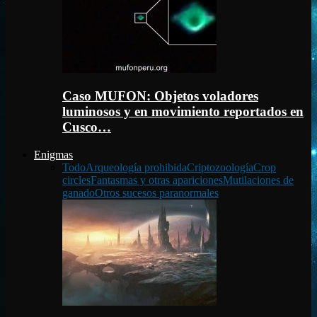
Caso MUFON: Objetos voladores
luminosos y en movimiento reportados en
Cusco…
Enigmas
Todo
Arqueología prohibida
Criptozoología
Crop
circles
Fantasmas y otras apariciones
Mutilaciones de
ganado
Otros sucesos paranormales