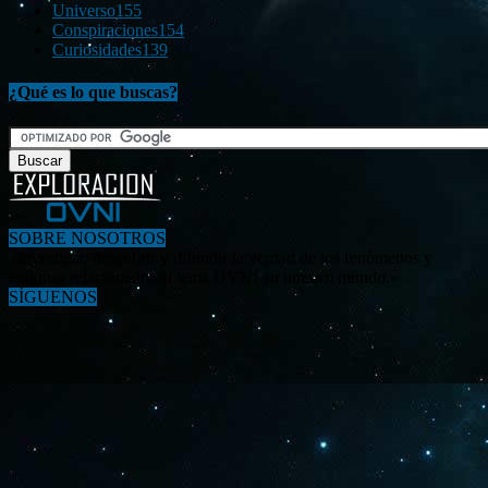
Universo
155
Conspiraciones
154
Curiosidades
139
¿Qué es lo que buscas?
SOBRE NOSOTROS
«Investigar, descubrir y difundir la verdad de los fenómenos y
enigmas relacionados al tema OVNI en nuestro mundo.»
SÍGUENOS