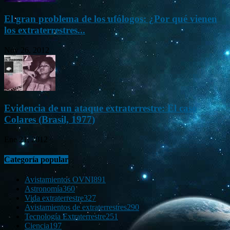
El gran problema de los ufólogos: ¿Por qué vienen
los extraterrestres...
Nov 26, 2012
Evidencia de un ataque extraterrestre: El caso
Colares (Brasil, 1977)
Ene 21, 2012
Categoría popular
Avistamientos OVNI
891
Astronomía
360
Vida extraterrestre
327
Avistamientos de extraterrestres
290
Tecnología Extraterrestre
251
Ciencia
197