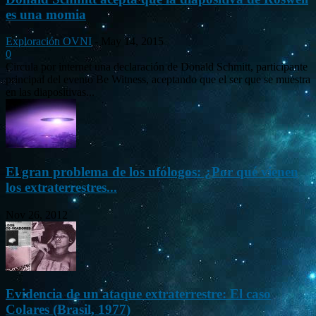
es una momia
Exploración OVNI
-
May 14, 2015
0
Circula por internet una declaración de Donald Schmitt, participante
principal del evento Be Witness, aceptando que el ser que se muestra
en las diapositivas...
El gran problema de los ufólogos: ¿Por qué vienen
los extraterrestres...
Nov 26, 2012
Evidencia de un ataque extraterrestre: El caso
Colares (Brasil, 1977)