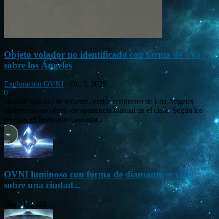
Objeto volador no identificado con forma de «V»
sobre los Ángeles
Exploración OVNI
-
Oct 5, 2025
0
Durante una noche reciente, varios residentes de Los Ángeles
observaron un objeto de apariencia inusual en el cielo. Según los
testigos, el fenómeno consistía...
OVNI luminoso con forma de diamante es visto
sobre una ciudad...
Mar 31, 2024