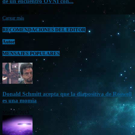
de un encuentro OVNI con...
Sep 26, 2023
Cargar más
RECOMENDACIONES DEL EDITOR
Autor
MENSAJES POPULARES
Donald Schmitt acepta que la diapositiva de Roswell
es una momia
May 14, 2015