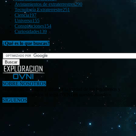
Avistamientos de extraterrestres
290
Tecnología Extraterrestre
251
Ciencia
197
Universo
155
Conspiraciones
154
Curiosidades
139
¿Qué es lo que buscas?
SOBRE NOSOTROS
«Investigar, descubrir y difundir la verdad de los fenómenos y
enigmas relacionados al tema OVNI en nuestro mundo.»
SÍGUENOS