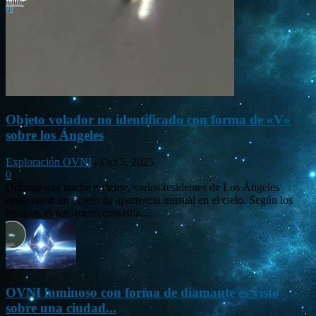
Objeto volador no identificado con forma de «V»
sobre los Ángeles
Exploración OVNI
-
Oct 5, 2025
0
Durante una noche reciente, varios residentes de Los Ángeles
observaron un objeto de apariencia inusual en el cielo. Según los
testigos, el fenómeno consistía...
OVNI luminoso con forma de diamante es visto
sobre una ciudad...