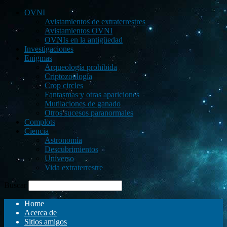
OVNI
Avistamientos de extraterrestres
Avistamientos OVNI
OVNIs en la antigüedad
Investigaciones
Enigmas
Arqueología prohibida
Criptozoología
Crop circles
Fantasmas y otras apariciones
Mutilaciones de ganado
Otros sucesos paranormales
Complots
Ciencia
Astronomía
Descubrimientos
Universo
Vida extraterrestre
Buscar
Home
Acerca de
Sitios amigos