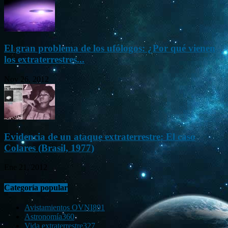
El gran problema de los ufólogos: ¿Por qué vienen
los extraterrestres...
Nov 26, 2012
Evidencia de un ataque extraterrestre: El caso
Colares (Brasil, 1977)
Ene 21, 2012
Categoría popular
Avistamientos OVNI
891
Astronomía
360
Vida extraterrestre
327