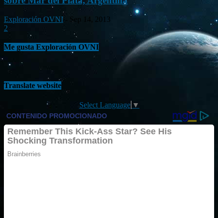
sobre Mar del Plata, Argentina
Exploración OVNI
-
Sep 14, 2013
2
Me gusta Exploración OVNI
Translate website
Select Language
▼