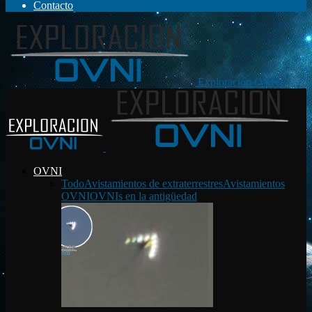
Contacto
Exploración OVNI
OVNI
Todo
Avistamientos de extraterrestres
Avistamientos
OVNI
OVNIs en la antigüedad