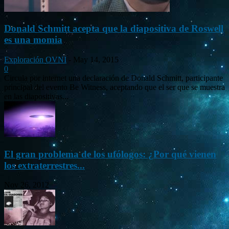
Donald Schmitt acepta que la diapositiva de Roswell
es una momia
Exploración OVNI
-
May 14, 2015
0
Circula por internet una declaración de Donald Schmitt, participante
principal del evento Be Witness, aceptando que el ser que se muestra
en las diapositivas...
El gran problema de los ufólogos: ¿Por qué vienen
los extraterrestres...
Nov 26, 2012