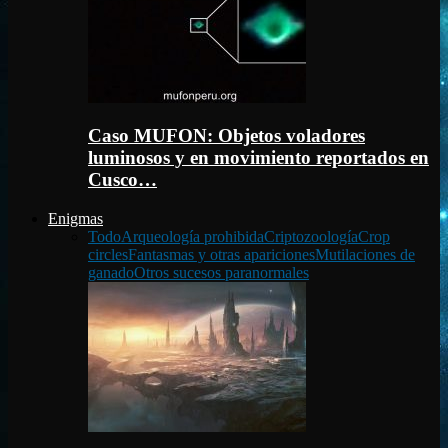
Caso MUFON: Objetos voladores
luminosos y en movimiento reportados en
Cusco…
Enigmas
Todo
Arqueología prohibida
Criptozoología
Crop
circles
Fantasmas y otras apariciones
Mutilaciones de
ganado
Otros sucesos paranormales