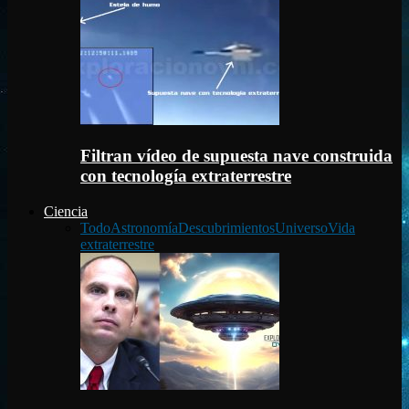
Filtran vídeo de supuesta nave construida
con tecnología extraterrestre
Ciencia
Todo
Astronomía
Descubrimientos
Universo
Vida
extraterrestre