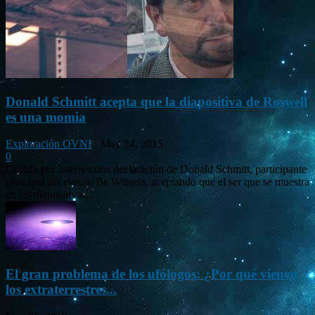
Donald Schmitt acepta que la diapositiva de Roswell
es una momia
Exploración OVNI
-
May 14, 2015
0
Circula por internet una declaración de Donald Schmitt, participante
principal del evento Be Witness, aceptando que el ser que se muestra
en las diapositivas...
El gran problema de los ufólogos: ¿Por qué vienen
los extraterrestres...