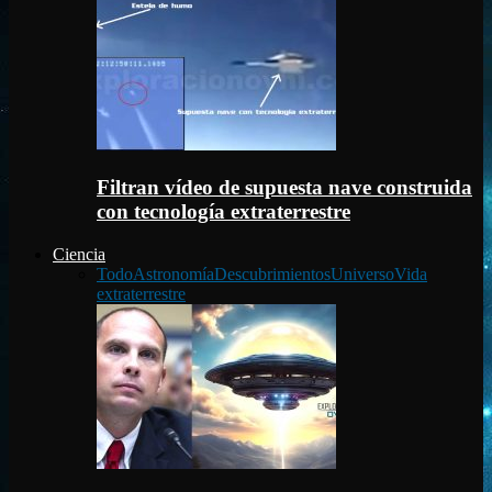
Filtran vídeo de supuesta nave construida
con tecnología extraterrestre
Ciencia
Todo
Astronomía
Descubrimientos
Universo
Vida
extraterrestre