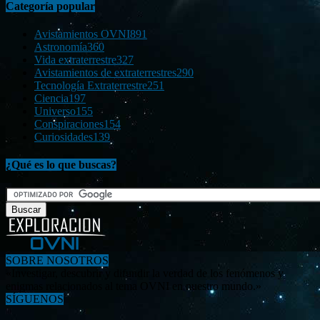
Categoría popular
Avistamientos OVNI
891
Astronomía
360
Vida extraterrestre
327
Avistamientos de extraterrestres
290
Tecnología Extraterrestre
251
Ciencia
197
Universo
155
Conspiraciones
154
Curiosidades
139
¿Qué es lo que buscas?
SOBRE NOSOTROS
«Investigar, descubrir y difundir la verdad de los fenómenos y
enigmas relacionados al tema OVNI en nuestro mundo.»
SÍGUENOS