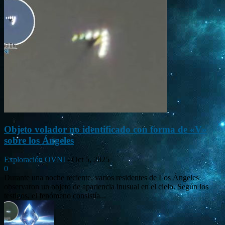
Objeto volador no identificado con forma de «V»
sobre los Ángeles
Exploración OVNI
-
Oct 5, 2025
0
Durante una noche reciente, varios residentes de Los Ángeles
observaron un objeto de apariencia inusual en el cielo. Según los
testigos, el fenómeno consistía...