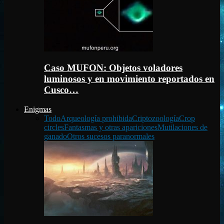
Caso MUFON: Objetos voladores
luminosos y en movimiento reportados en
Cusco…
Enigmas
Todo
Arqueología prohibida
Criptozoología
Crop
circles
Fantasmas y otras apariciones
Mutilaciones de
ganado
Otros sucesos paranormales