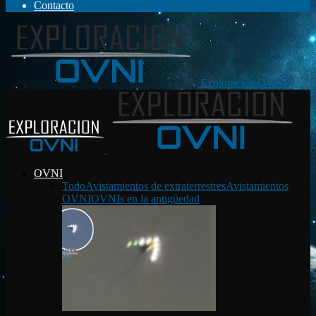
Contacto
Exploración OVNI
OVNI
Todo
Avistamientos de extraterrestres
Avistamientos
OVNI
OVNIs en la antigüedad