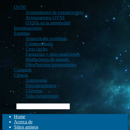
OVNI
Avistamientos de extraterrestres
Avistamientos OVNI
OVNIs en la antigüedad
Investigaciones
Enigmas
Arqueología prohibida
Criptozoología
Crop circles
Fantasmas y otras apariciones
Mutilaciones de ganado
Otros sucesos paranormales
Complots
Ciencia
Astronomía
Descubrimientos
Universo
Vida extraterrestre
Buscar
Home
Acerca de
Sitios amigos