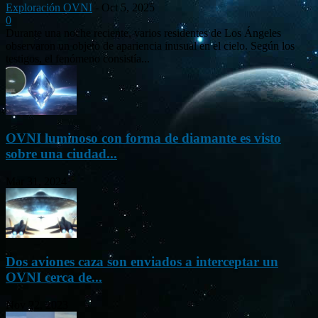
Exploración OVNI
-
Oct 5, 2025
0
Durante una noche reciente, varios residentes de Los Ángeles
observaron un objeto de apariencia inusual en el cielo. Según los
testigos, el fenómeno consistía...
OVNI luminoso con forma de diamante es visto
sobre una ciudad...
Mar 31, 2024
Dos aviones caza son enviados a interceptar un
OVNI cerca de...
Nov 22, 2023