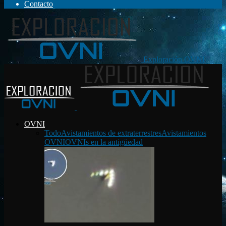
Contacto
Exploración OVNI
OVNI
Todo
Avistamientos de extraterrestres
Avistamientos
OVNI
OVNIs en la antigüedad