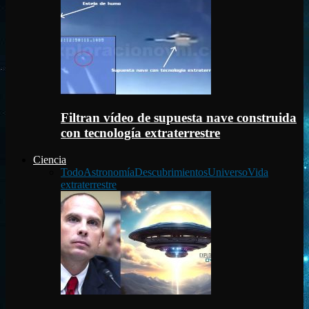
Filtran vídeo de supuesta nave construida
con tecnología extraterrestre
Ciencia
Todo
Astronomía
Descubrimientos
Universo
Vida
extraterrestre