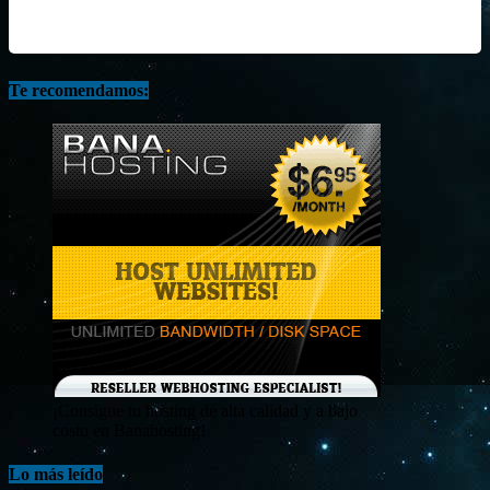
Te recomendamos:
¡Consigue tu hosting de alta calidad y a bajo
costo en Banahosting!
Lo más leído