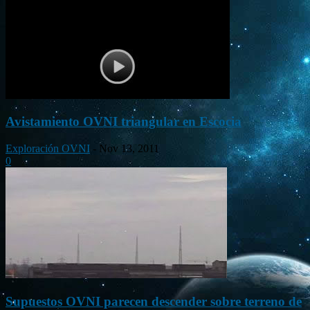
Avistamiento OVNI triangular en Escocia
Exploración OVNI
-
Nov 13, 2011
0
Supuestos OVNI parecen descender sobre terreno de