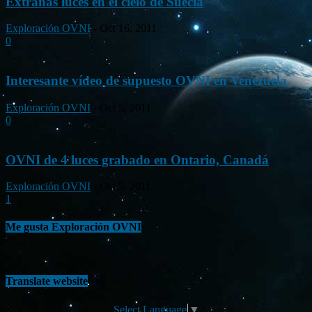
Extrañas luces en el cielo de Suecia
Exploración OVNI
-
Oct 16, 2011
0
Interesante vídeo de supuesto OVNI en Venezuela
Exploración OVNI
-
Oct 5, 2011
0
OVNI de 4 luces grabado en Ontario, Canadá
Exploración OVNI
-
Oct 5, 2011
1
Me gusta Exploración OVNI
Translate website
Select Language
▼