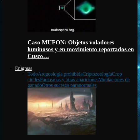
Caso MUFON: Objetos voladores
luminosos y en movimiento reportados en
Cusco…
Enigmas
Todo
Arqueología prohibida
Criptozoología
Crop
circles
Fantasmas y otras apariciones
Mutilaciones de
ganado
Otros sucesos paranormales