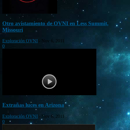
Otro avistamiento de OVNI en Less Summit,
Missouri
Exploración OVNI
-
Nov 6, 2011
0
Extrañas luces en Arizona
Exploración OVNI
-
Nov 6, 2011
0