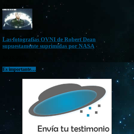
Abr 13, 2013
Las fotografías OVNI de Robert Dean
supuestamente suprimidas por NASA
Jul 23, 2015
Es importante…