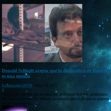
Donald Schmitt acepta que la diapositiva de Roswell
es una momia
Exploración OVNI
-
May 14, 2015
0
Circula por internet una declaración de Donald Schmitt, participante
principal del evento Be Witness, aceptando que el ser que se muestra
en las diapositivas...