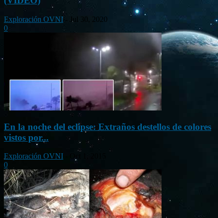
(VÍDEO)
Exploración OVNI
-
Jul 30, 2020
0
En la noche del eclipse: Extraños destellos de colores
vistos por...
Exploración OVNI
-
Oct 1, 2015
0