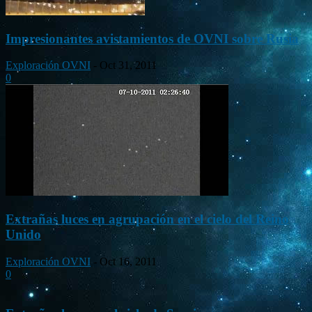
Impresionantes avistamientos de OVNI sobre Rusia
Exploración OVNI
-
Oct 31, 2011
0
Extrañas luces en agrupación en el cielo del Reino
Unido
Exploración OVNI
-
Oct 16, 2011
0