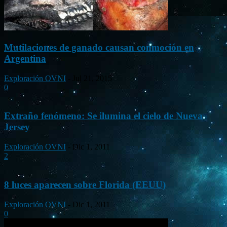
Mutilaciones de ganado causan conmoción en
Argentina
Exploración OVNI
-
Jul 21, 2015
0
Extraño fenómeno: Se ilumina el cielo de Nueva
Jersey
Exploración OVNI
-
Dic 1, 2011
2
8 luces aparecen sobre Florida (EEUU)
Exploración OVNI
-
Dic 1, 2011
0