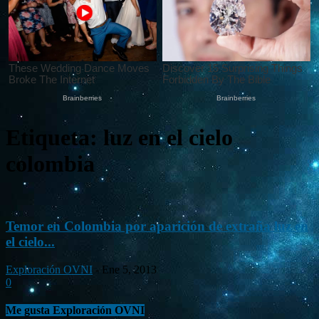
Etiqueta: luz en el cielo
colombia
Temor en Colombia por aparición de extraña luz en
el cielo...
Exploración OVNI
-
Ene 5, 2013
0
Me gusta Exploración OVNI