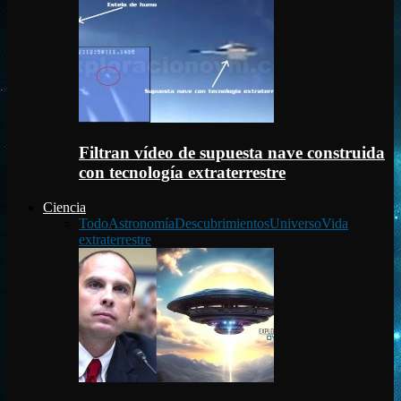
Filtran vídeo de supuesta nave construida
con tecnología extraterrestre
Ciencia
Todo
Astronomía
Descubrimientos
Universo
Vida
extraterrestre