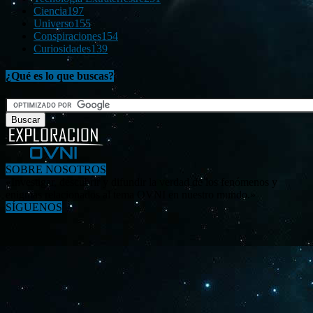
Ciencia
197
Universo
155
Conspiraciones
154
Curiosidades
139
¿Qué es lo que buscas?
SOBRE NOSOTROS
«Investigar, descubrir y difundir la verdad de los fenómenos y
enigmas relacionados al tema OVNI en nuestro mundo.»
SÍGUENOS