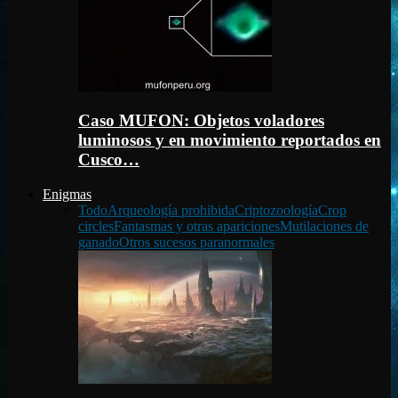
Caso MUFON: Objetos voladores
luminosos y en movimiento reportados en
Cusco…
Enigmas
Todo
Arqueología prohibida
Criptozoología
Crop
circles
Fantasmas y otras apariciones
Mutilaciones de
ganado
Otros sucesos paranormales