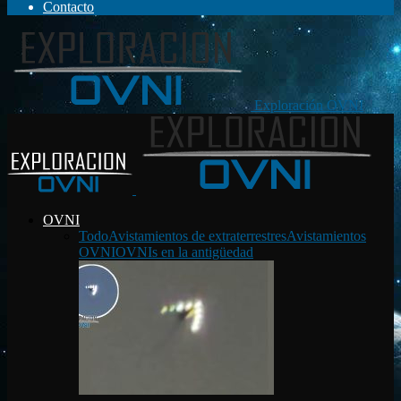
Contacto
Exploración OVNI
OVNI
Todo
Avistamientos de extraterrestres
Avistamientos
OVNI
OVNIs en la antigüedad