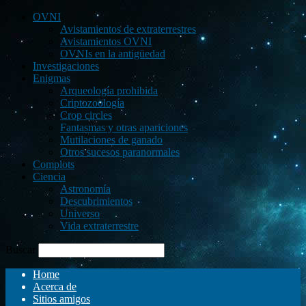
OVNI
Avistamientos de extraterrestres
Avistamientos OVNI
OVNIs en la antigüedad
Investigaciones
Enigmas
Arqueología prohibida
Criptozoología
Crop circles
Fantasmas y otras apariciones
Mutilaciones de ganado
Otros sucesos paranormales
Complots
Ciencia
Astronomía
Descubrimientos
Universo
Vida extraterrestre
Buscar
Home
Acerca de
Sitios amigos