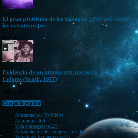
El gran problema de los ufólogos: ¿Por qué vienen
los extraterrestres...
Nov 26, 2012
Evidencia de un ataque extraterrestre: El caso
Colares (Brasil, 1977)
Ene 21, 2012
Categoría popular
Avistamientos OVNI
891
Astronomía
360
Vida extraterrestre
327
Avistamientos de extraterrestres
290
Tecnología Extraterrestre
251