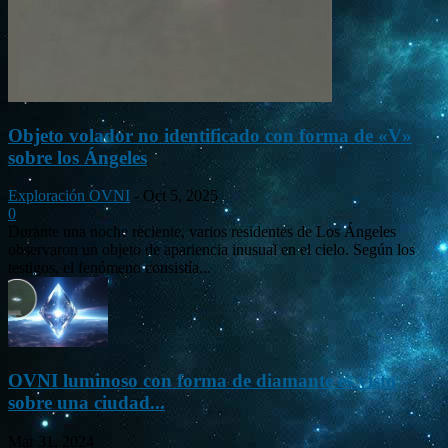
Objeto volador no identificado con forma de «V»
sobre los Ángeles
Exploración OVNI
-
Oct 5, 2025
0
Durante una noche reciente, varios residentes de Los Ángeles
observaron un objeto de apariencia inusual en el cielo. Según los
testigos, el fenómeno consistía...
OVNI luminoso con forma de diamante es visto
sobre una ciudad...
Mar 31, 2024