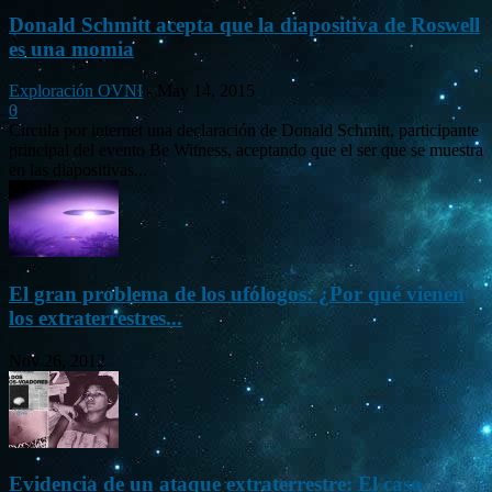
Donald Schmitt acepta que la diapositiva de Roswell
es una momia
Exploración OVNI
-
May 14, 2015
0
Circula por internet una declaración de Donald Schmitt, participante
principal del evento Be Witness, aceptando que el ser que se muestra
en las diapositivas...
El gran problema de los ufólogos: ¿Por qué vienen
los extraterrestres...
Nov 26, 2012
Evidencia de un ataque extraterrestre: El caso