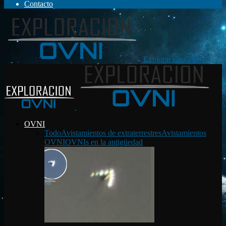
Contacto
Exploración OVNI
OVNI
Todo
Avistamientos de extraterrestres
Avistamientos
OVNI
OVNIs en la antigüedad