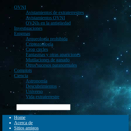
OVNI
Avistamientos de extraterrestres
Avistamientos OVNI
OVNIs en la antigüedad
Investigaciones
Enigmas
Arqueología prohibida
Criptozoología
Crop circles
Fantasmas y otras apariciones
Mutilaciones de ganado
Otros sucesos paranormales
Complots
Ciencia
Astronomía
Descubrimientos
Universo
Vida extraterrestre
Buscar
Home
Acerca de
Sitios amigos