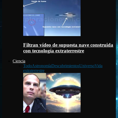
Filtran vídeo de supuesta nave construida
con tecnología extraterrestre
Ciencia
Todo
Astronomía
Descubrimientos
Universo
Vida
extraterrestre