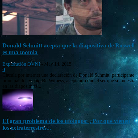
Donald Schmitt acepta que la diapositiva de Roswell
es una momia
Exploración OVNI
-
May 14, 2015
0
Circula por internet una declaración de Donald Schmitt, participante
principal del evento Be Witness, aceptando que el ser que se muestra
en las diapositivas...
El gran problema de los ufólogos: ¿Por qué vienen
los extraterrestres...