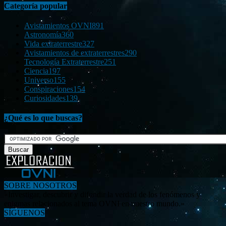
Categoría popular
Avistamientos OVNI
891
Astronomía
360
Vida extraterrestre
327
Avistamientos de extraterrestres
290
Tecnología Extraterrestre
251
Ciencia
197
Universo
155
Conspiraciones
154
Curiosidades
139
¿Qué es lo que buscas?
SOBRE NOSOTROS
«Investigar, descubrir y difundir la verdad de los fenómenos y
enigmas relacionados al tema OVNI en nuestro mundo.»
SÍGUENOS