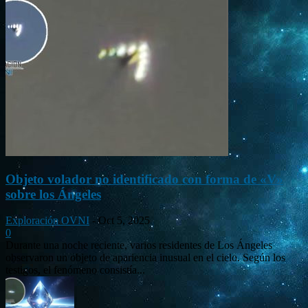
Objeto volador no identificado con forma de «V»
sobre los Ángeles
Exploración OVNI
-
Oct 5, 2025
0
Durante una noche reciente, varios residentes de Los Ángeles
observaron un objeto de apariencia inusual en el cielo. Según los
testigos, el fenómeno consistía...