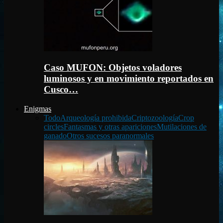
Caso MUFON: Objetos voladores
luminosos y en movimiento reportados en
Cusco…
Enigmas
Todo
Arqueología prohibida
Criptozoología
Crop
circles
Fantasmas y otras apariciones
Mutilaciones de
ganado
Otros sucesos paranormales