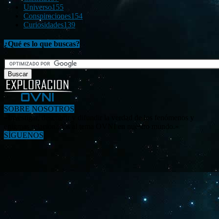
Universo
155
Conspiraciones
154
Curiosidades
139
¿Qué es lo que buscas?
SOBRE NOSOTROS
«Investigar, descubrir y difundir la verdad de los fenómenos y
enigmas relacionados al tema OVNI en nuestro mundo.»
SÍGUENOS