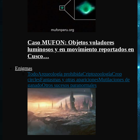
Caso MUFON: Objetos voladores
luminosos y en movimiento reportados en
Cusco…
Enigmas
Todo
Arqueología prohibida
Criptozoología
Crop
circles
Fantasmas y otras apariciones
Mutilaciones de
ganado
Otros sucesos paranormales