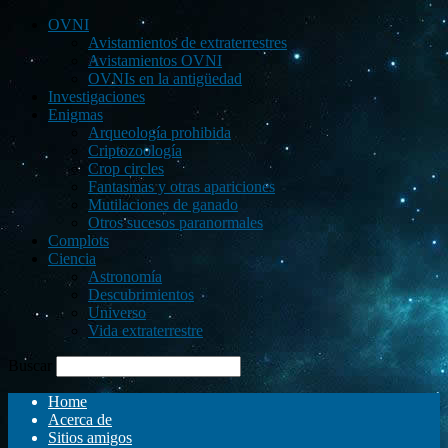
OVNI
Avistamientos de extraterrestres
Avistamientos OVNI
OVNIs en la antigüedad
Investigaciones
Enigmas
Arqueología prohibida
Criptozoología
Crop circles
Fantasmas y otras apariciones
Mutilaciones de ganado
Otros sucesos paranormales
Complots
Ciencia
Astronomía
Descubrimientos
Universo
Vida extraterrestre
Buscar
Home
Acerca de
Sitios amigos