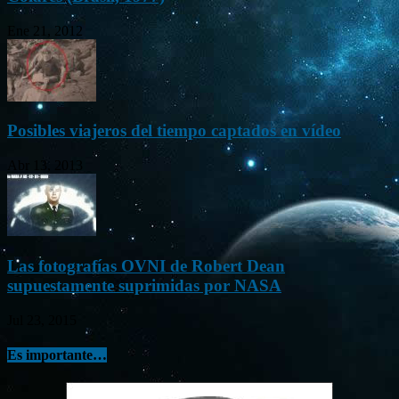
Ene 21, 2012
Posibles viajeros del tiempo captados en vídeo
Abr 13, 2013
Las fotografías OVNI de Robert Dean
supuestamente suprimidas por NASA
Jul 23, 2015
Es importante…