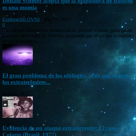
Donald Schmitt acepta que la diapositiva de Roswell
es una momia
Exploración OVNI
-
May 14, 2015
0
Circula por internet una declaración de Donald Schmitt, participante
principal del evento Be Witness, aceptando que el ser que se muestra
en las diapositivas...
El gran problema de los ufólogos: ¿Por qué vienen
los extraterrestres...
Nov 26, 2012
Evidencia de un ataque extraterrestre: El caso
Colares (Brasil, 1977)