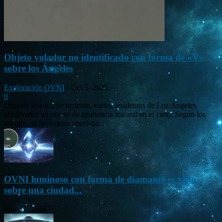
Objeto volador no identificado con forma de «V»
sobre los Ángeles
Exploración OVNI
-
Oct 5, 2025
0
Durante una noche reciente, varios residentes de Los Ángeles
observaron un objeto de apariencia inusual en el cielo. Según los
testigos, el fenómeno consistía...
OVNI luminoso con forma de diamante es visto
sobre una ciudad...
Mar 31, 2024