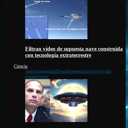
Filtran vídeo de supuesta nave construida
con tecnología extraterrestre
Ciencia
Todo
Astronomía
Descubrimientos
Universo
Vida
extraterrestre