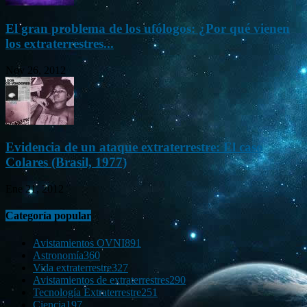
El gran problema de los ufólogos: ¿Por qué vienen
los extraterrestres...
Nov 26, 2012
Evidencia de un ataque extraterrestre: El caso
Colares (Brasil, 1977)
Ene 21, 2012
Categoría popular
Avistamientos OVNI
891
Astronomía
360
Vida extraterrestre
327
Avistamientos de extraterrestres
290
Tecnología Extraterrestre
251
Ciencia
197