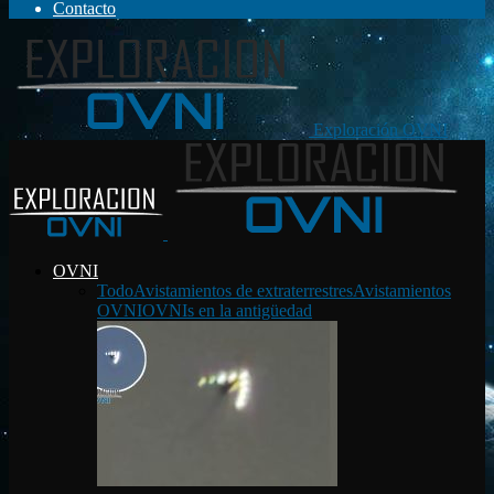
Contacto
Exploración OVNI
OVNI
Todo
Avistamientos de extraterrestres
Avistamientos
OVNI
OVNIs en la antigüedad