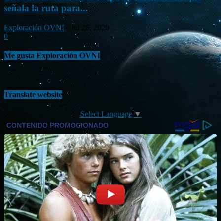
señala la ruta para...
Exploración OVNI
-
Jul 26, 2020
0
Me gusta Exploración OVNI
Translate website
Select Language
▼