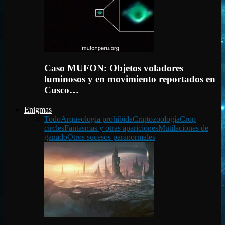
Caso MUFON: Objetos voladores
luminosos y en movimiento reportados en
Cusco…
Enigmas
Todo
Arqueología prohibida
Criptozoología
Crop
circles
Fantasmas y otras apariciones
Mutilaciones de
ganado
Otros sucesos paranormales