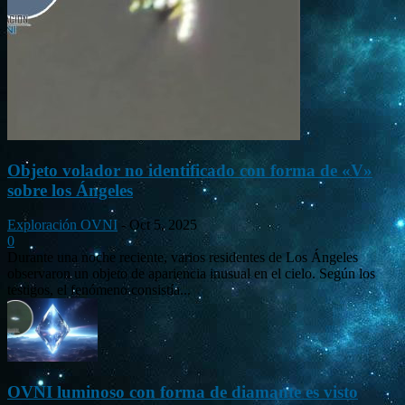
Objeto volador no identificado con forma de «V»
sobre los Ángeles
Exploración OVNI
-
Oct 5, 2025
0
Durante una noche reciente, varios residentes de Los Ángeles
observaron un objeto de apariencia inusual en el cielo. Según los
testigos, el fenómeno consistía...
OVNI luminoso con forma de diamante es visto