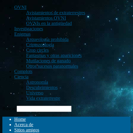
OVNI
Avistamientos de extraterrestres
Avistamientos OVNI
OVNIs en la antigüedad
Investigaciones
Enigmas
Arqueología prohibida
Criptozoología
Crop circles
Fantasmas y otras apariciones
Mutilaciones de ganado
Otros sucesos paranormales
Complots
Ciencia
Astronomía
Descubrimientos
Universo
Vida extraterrestre
Buscar
Home
Acerca de
Sitios amigos