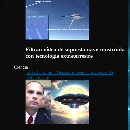
Filtran vídeo de supuesta nave construida
con tecnología extraterrestre
Ciencia
Todo
Astronomía
Descubrimientos
Universo
Vida
extraterrestre