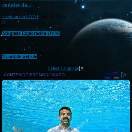
canales de...
Exploración OVNI
-
Jul 14, 2015
0
Me gusta Exploración OVNI
Translate website
Select Language
▼