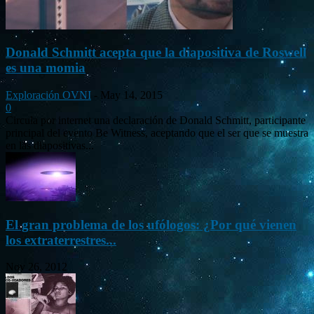
Donald Schmitt acepta que la diapositiva de Roswell
es una momia
Exploración OVNI
-
May 14, 2015
0
Circula por internet una declaración de Donald Schmitt, participante
principal del evento Be Witness, aceptando que el ser que se muestra
en las diapositivas...
El gran problema de los ufólogos: ¿Por qué vienen
los extraterrestres...
Nov 26, 2012