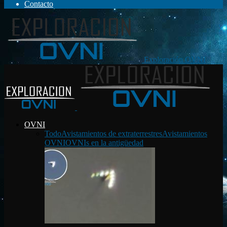
Contacto
Exploración OVNI
OVNI
Todo
Avistamientos de extraterrestres
Avistamientos
OVNI
OVNIs en la antigüedad