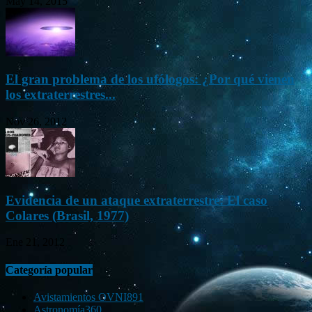
May 14, 2015
El gran problema de los ufólogos: ¿Por qué vienen
los extraterrestres...
Nov 26, 2012
Evidencia de un ataque extraterrestre: El caso
Colares (Brasil, 1977)
Ene 21, 2012
Categoría popular
Avistamientos OVNI
891
Astronomía
360