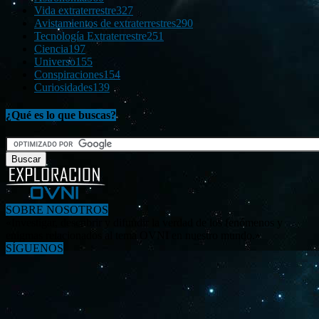
Vida extraterrestre
327
Avistamientos de extraterrestres
290
Tecnología Extraterrestre
251
Ciencia
197
Universo
155
Conspiraciones
154
Curiosidades
139
¿Qué es lo que buscas?
SOBRE NOSOTROS
«Investigar, descubrir y difundir la verdad de los fenómenos y
enigmas relacionados al tema OVNI en nuestro mundo.»
SÍGUENOS