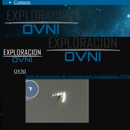
Contacto
Exploración OVNI
OVNI
Todo
Avistamientos de extraterrestres
Avistamientos OVN