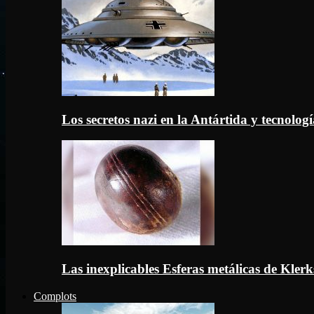
Los secretos nazi en la Antártida y tecnologí
Las inexplicables Esferas metálicas de Kler
Complots