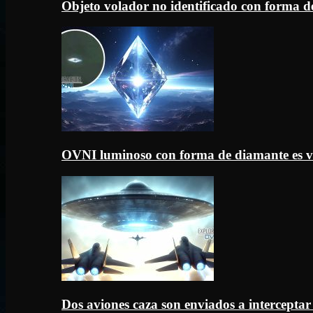
Objeto volador no identificado con forma d
OVNI luminoso con forma de diamante es v
Dos aviones caza son enviados a intercept