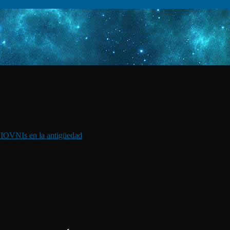
I
OVNIs en la antigüedad