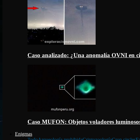
Caso analizado: ¿Una anomalía OVNI en c
Caso MUFON: Objetos voladores luminosos
Enigmas
Todo
Arqueología prohibida
Criptozoología
Crop circles
Fa