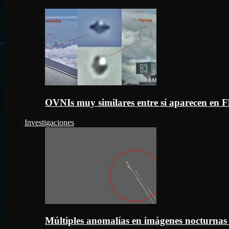
OVNIs muy similares entre sí aparecen en 
Investigaciones
Múltiples anomalías en imágenes nocturnas