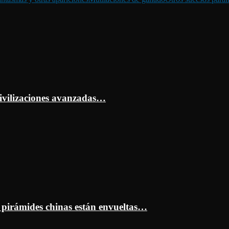
ivilizaciones avanzadas…
s pirámides chinas están envueltas…