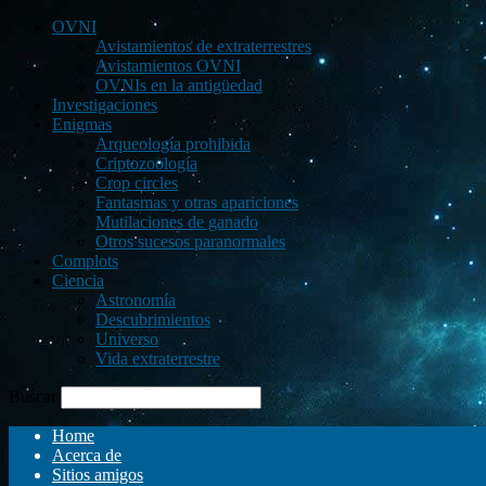
OVNI
Avistamientos de extraterrestres
Avistamientos OVNI
OVNIs en la antigüedad
Investigaciones
Enigmas
Arqueología prohibida
Criptozoología
Crop circles
Fantasmas y otras apariciones
Mutilaciones de ganado
Otros sucesos paranormales
Complots
Ciencia
Astronomía
Descubrimientos
Universo
Vida extraterrestre
Buscar
Home
Acerca de
Sitios amigos