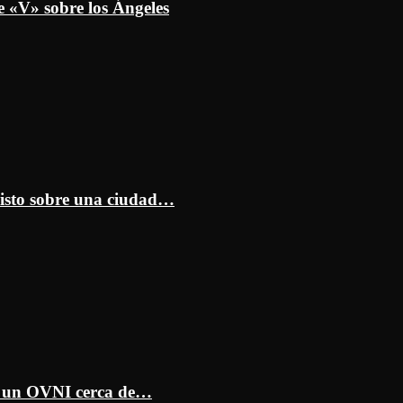
e «V» sobre los Ángeles
isto sobre una ciudad…
ar un OVNI cerca de…