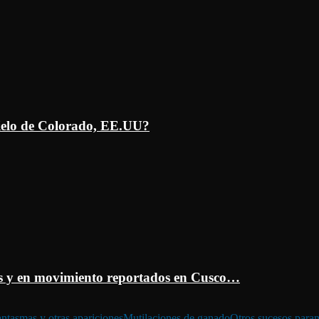
ielo de Colorado, EE.UU?
 y en movimiento reportados en Cusco…
ntasmas y otras apariciones
Mutilaciones de ganado
Otros sucesos para