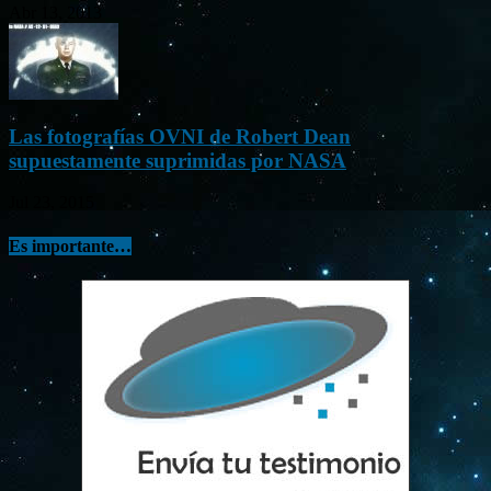
Abr 13, 2013
Las fotografías OVNI de Robert Dean
supuestamente suprimidas por NASA
Jul 23, 2015
Es importante…