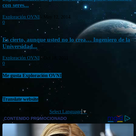
con seres...
Exploración OVNI
-
May 12, 2014
0
Es cierto, aunque usted no lo crea… Ingeniero de la
Universidad...
Exploración OVNI
-
Oct 18, 2011
0
Me gusta Exploración OVNI
Translate website
Select Language
▼