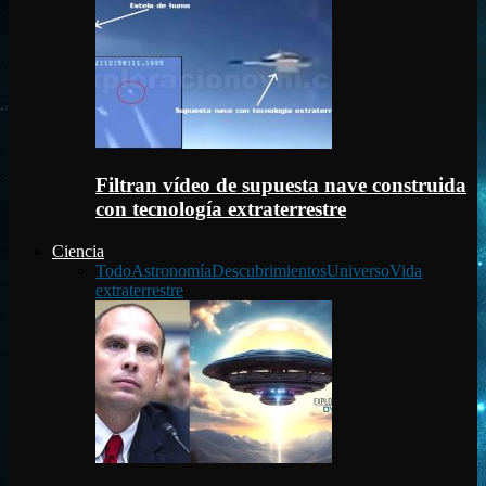
Filtran vídeo de supuesta nave construida
con tecnología extraterrestre
Ciencia
Todo
Astronomía
Descubrimientos
Universo
Vida
extraterrestre