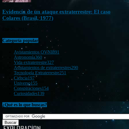
Evidencia de un ataque extraterrestre: El caso
Colares (Brasil, 1977)
Ene 21, 2012
Categoría popular
Avistamientos OVNI
891
Astronomía
360
Vida extraterrestre
327
Avistamientos de extraterrestres
290
Tecnología Extraterrestre
251
Ciencia
197
Universo
155
Conspiraciones
154
Curiosidades
139
¿Qué es lo que buscas?