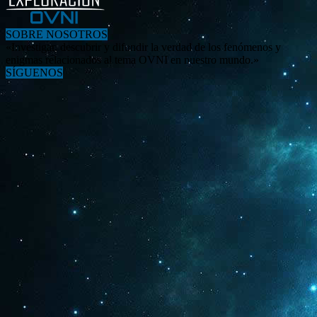
SOBRE NOSOTROS
«Investigar, descubrir y difundir la verdad de los fenómenos y
enigmas relacionados al tema OVNI en nuestro mundo.»
SÍGUENOS