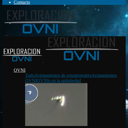
Contacto
Exploración OVNI
OVNI
Todo
Avistamientos de extraterrestres
Avistamientos
OVNI
OVNIs en la antigüedad