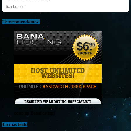
Te recomendamos:
¡Consigue tu hosting de alta calidad y a bajo
costo en Banahosting!
Lo más leído