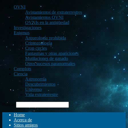
OVNI
Avistamientos de extraterrestres
Avistamientos OVNI
OVNIs en la antigüedad
Investigaciones
Enigmas
Arqueología prohibida
Criptozoología
Crop circles
Fantasmas y otras apariciones
Mutilaciones de ganado
Otros sucesos paranormales
Complots
Ciencia
Astronomía
Descubrimientos
Universo
Vida extraterrestre
Buscar
Home
Acerca de
Sitios amigos