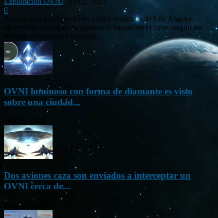
Exploración OVNI
-
Oct 5, 2025
0
Durante una noche reciente, varios residentes de Los Ángeles
observaron un objeto de apariencia inusual en el cielo. Según los
testigos, el fenómeno consistía...
OVNI luminoso con forma de diamante es visto
sobre una ciudad...
Mar 31, 2024
Dos aviones caza son enviados a interceptar un
OVNI cerca de...
Nov 22, 2023