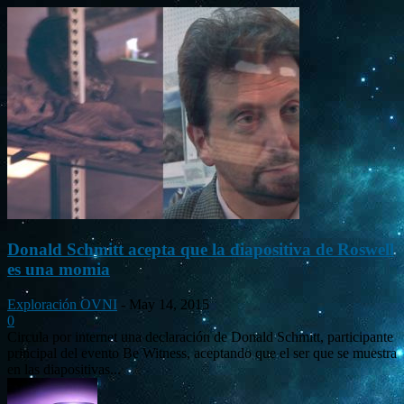
Donald Schmitt acepta que la diapositiva de Roswell
es una momia
Exploración OVNI
-
May 14, 2015
0
Circula por internet una declaración de Donald Schmitt, participante
principal del evento Be Witness, aceptando que el ser que se muestra
en las diapositivas...