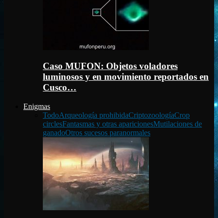
Caso MUFON: Objetos voladores
luminosos y en movimiento reportados en
Cusco…
Enigmas
Todo
Arqueología prohibida
Criptozoología
Crop
circles
Fantasmas y otras apariciones
Mutilaciones de
ganado
Otros sucesos paranormales