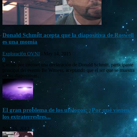
Donald Schmitt acepta que la diapositiva de Roswell
es una momia
Exploración OVNI
-
May 14, 2015
0
Circula por internet una declaración de Donald Schmitt, participante
principal del evento Be Witness, aceptando que el ser que se muestra
en las diapositivas...
El gran problema de los ufólogos: ¿Por qué vienen
los extraterrestres...
Nov 26, 2012