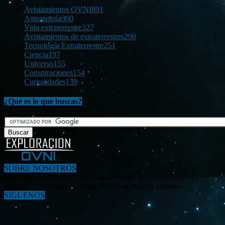
Avistamientos OVNI
891
Astronomía
360
Vida extraterrestre
327
Avistamientos de extraterrestres
290
Tecnología Extraterrestre
251
Ciencia
197
Universo
155
Conspiraciones
154
Curiosidades
139
¿Qué es lo que buscas?
SOBRE NOSOTROS
«Investigar, descubrir y difundir la verdad de los fenómenos y
enigmas relacionados al tema OVNI en nuestro mundo.»
SÍGUENOS