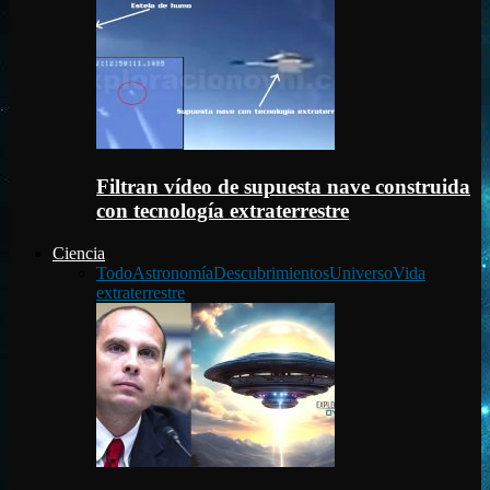
Filtran vídeo de supuesta nave construida
con tecnología extraterrestre
Ciencia
Todo
Astronomía
Descubrimientos
Universo
Vida
extraterrestre