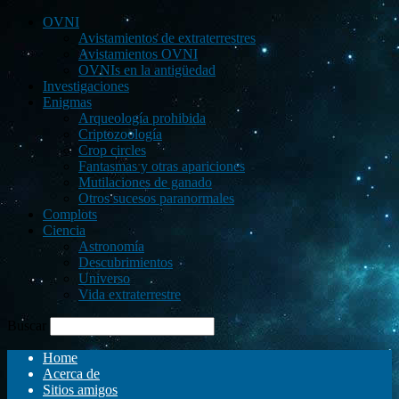
OVNI
Avistamientos de extraterrestres
Avistamientos OVNI
OVNIs en la antigüedad
Investigaciones
Enigmas
Arqueología prohibida
Criptozoología
Crop circles
Fantasmas y otras apariciones
Mutilaciones de ganado
Otros sucesos paranormales
Complots
Ciencia
Astronomía
Descubrimientos
Universo
Vida extraterrestre
Buscar
Home
Acerca de
Sitios amigos