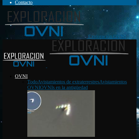
Contacto
Exploración OVNI
OVNI
Todo
Avistamientos de extraterrestres
Avistamientos
OVNI
OVNIs en la antigüedad