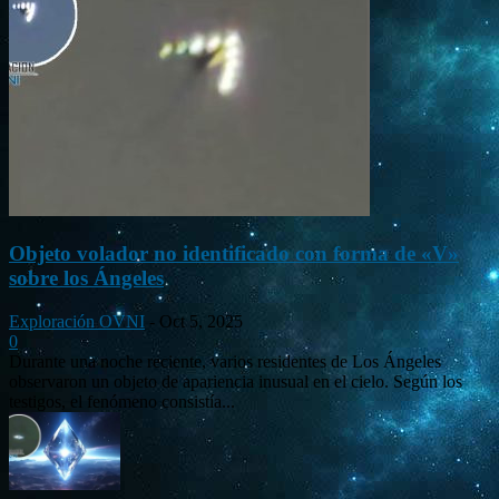
Objeto volador no identificado con forma de «V»
sobre los Ángeles
Exploración OVNI
-
Oct 5, 2025
0
Durante una noche reciente, varios residentes de Los Ángeles
observaron un objeto de apariencia inusual en el cielo. Según los
testigos, el fenómeno consistía...