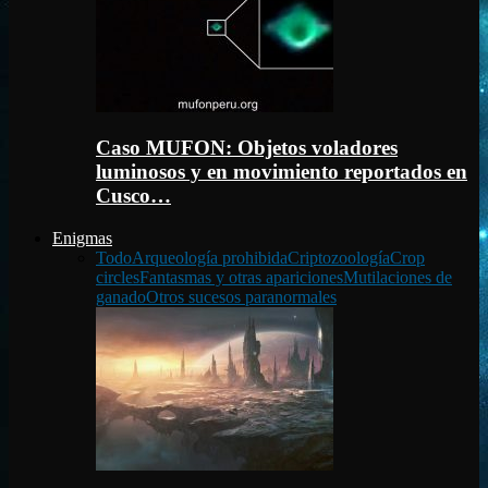
Caso MUFON: Objetos voladores
luminosos y en movimiento reportados en
Cusco…
Enigmas
Todo
Arqueología prohibida
Criptozoología
Crop
circles
Fantasmas y otras apariciones
Mutilaciones de
ganado
Otros sucesos paranormales