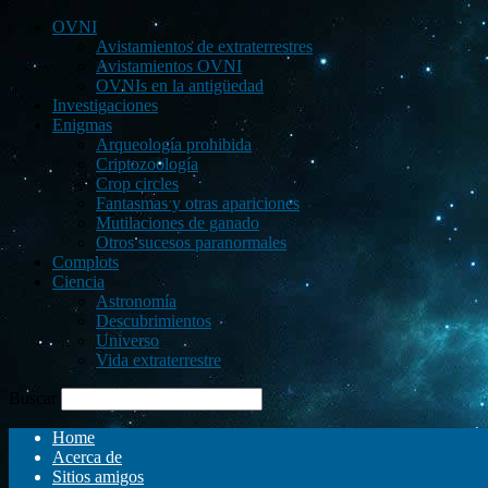
OVNI
Avistamientos de extraterrestres
Avistamientos OVNI
OVNIs en la antigüedad
Investigaciones
Enigmas
Arqueología prohibida
Criptozoología
Crop circles
Fantasmas y otras apariciones
Mutilaciones de ganado
Otros sucesos paranormales
Complots
Ciencia
Astronomía
Descubrimientos
Universo
Vida extraterrestre
Buscar
Home
Acerca de
Sitios amigos