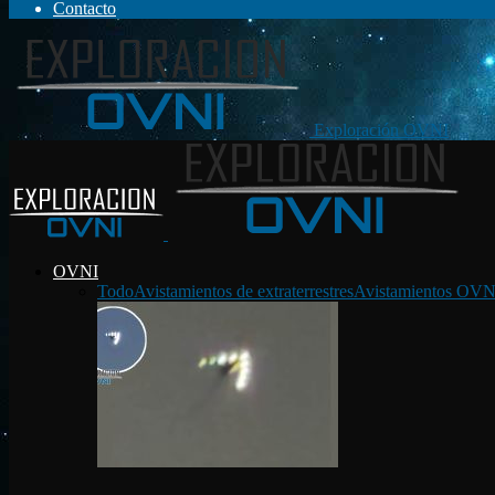
Contacto
Exploración OVNI
OVNI
Todo
Avistamientos de extraterrestres
Avistamientos OVN