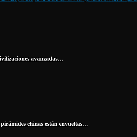
ivilizaciones avanzadas…
s pirámides chinas están envueltas…