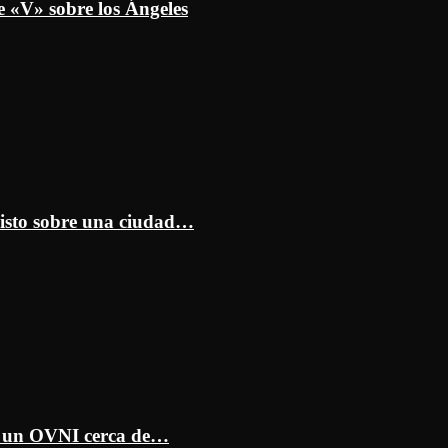
e «V» sobre los Ángeles
isto sobre una ciudad…
ar un OVNI cerca de…