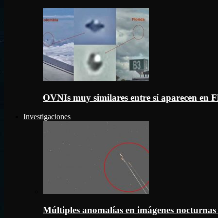
OVNIs muy similares entre sí aparecen en 
Investigaciones
Múltiples anomalías en imágenes nocturnas