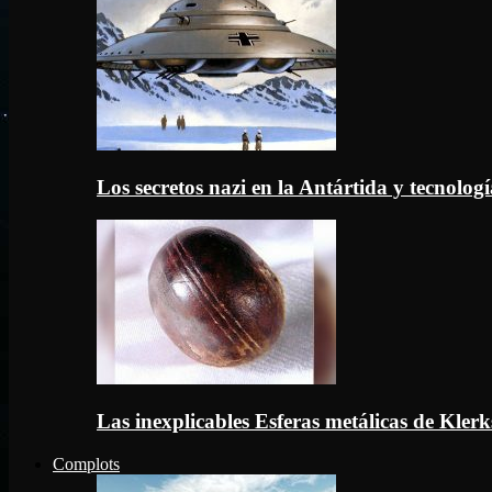
Los secretos nazi en la Antártida y tecnologí
Las inexplicables Esferas metálicas de Kler
Complots