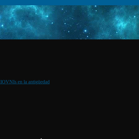
I
OVNIs en la antigüedad