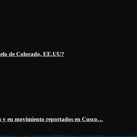
ielo de Colorado, EE.UU?
 y en movimiento reportados en Cusco…
ntasmas y otras apariciones
Mutilaciones de ganado
Otros sucesos para