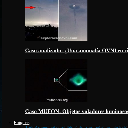
Caso analizado: ¿Una anomalía OVNI en c
Caso MUFON: Objetos voladores luminosos
Enigmas
Todo
Arqueología prohibida
Criptozoología
Crop circles
Fa