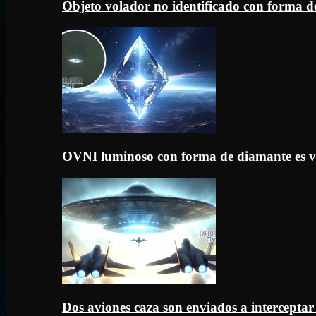
Objeto volador no identificado con forma d
OVNI luminoso con forma de diamante es v
Dos aviones caza son enviados a intercept