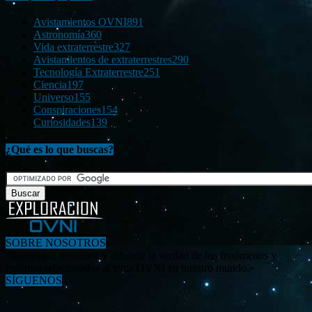
Avistamientos OVNI
891
Astronomía
360
Vida extraterrestre
327
Avistamientos de extraterrestres
290
Tecnología Extraterrestre
251
Ciencia
197
Universo
155
Conspiraciones
154
Curiosidades
139
¿Qué es lo que buscas?
SOBRE NOSOTROS
«Investigar, descubrir y difundir la verdad de los fenómenos y
enigmas relacionados al tema OVNI en nuestro mundo.»
SÍGUENOS