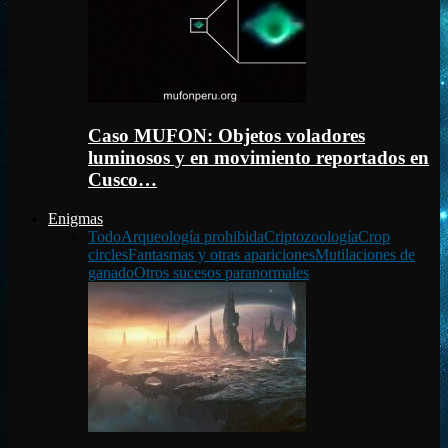
Caso MUFON: Objetos voladores
luminosos y en movimiento reportados en
Cusco…
Enigmas
Todo
Arqueología prohibida
Criptozoología
Crop
circles
Fantasmas y otras apariciones
Mutilaciones de
ganado
Otros sucesos paranormales