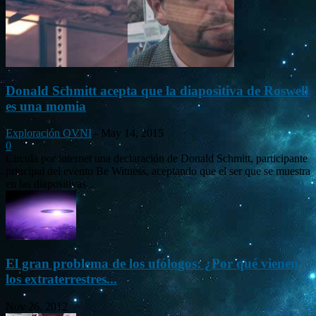
Donald Schmitt acepta que la diapositiva de Roswell
es una momia
Exploración OVNI
-
May 14, 2015
0
Circula por internet una declaración de Donald Schmitt, participante
principal del evento Be Witness, aceptando que el ser que se muestra
en las diapositivas...
El gran problema de los ufólogos: ¿Por qué vienen
los extraterrestres...
Nov 26, 2012