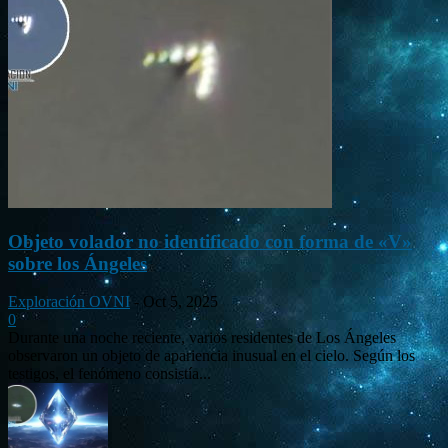
Objeto volador no identificado con forma de «V»
sobre los Ángeles
Exploración OVNI
-
Oct 5, 2025
0
Durante una noche reciente, varios residentes de Los Ángeles
observaron un objeto de apariencia inusual en el cielo. Según los
testigos, el fenómeno consistía...