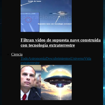
Filtran vídeo de supuesta nave construida
con tecnología extraterrestre
Ciencia
Todo
Astronomía
Descubrimientos
Universo
Vida
extraterrestre