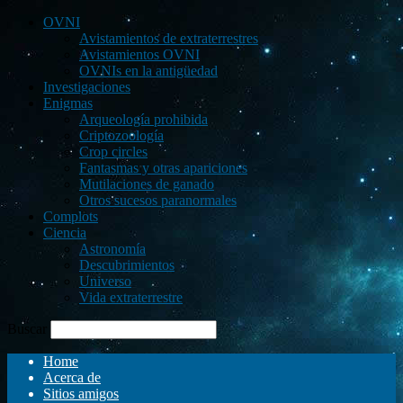
OVNI
Avistamientos de extraterrestres
Avistamientos OVNI
OVNIs en la antigüedad
Investigaciones
Enigmas
Arqueología prohibida
Criptozoología
Crop circles
Fantasmas y otras apariciones
Mutilaciones de ganado
Otros sucesos paranormales
Complots
Ciencia
Astronomía
Descubrimientos
Universo
Vida extraterrestre
Buscar
Home
Acerca de
Sitios amigos