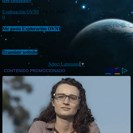
del mundo»
Exploración OVNI
-
Jul 25, 2020
0
Me gusta Exploración OVNI
Translate website
Select Language
▼