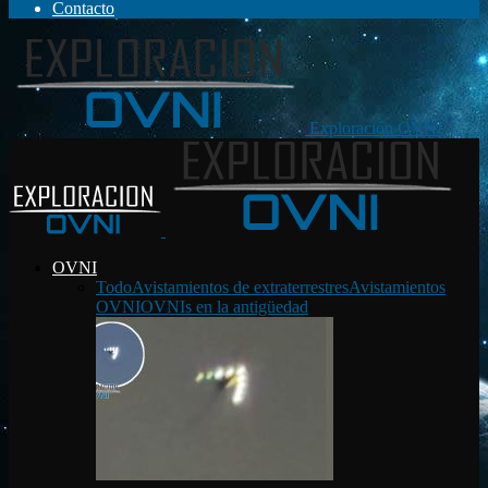
Contacto
Exploración OVNI
OVNI
Todo
Avistamientos de extraterrestres
Avistamientos
OVNI
OVNIs en la antigüedad