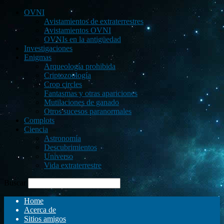
OVNI
Avistamientos de extraterrestres
Avistamientos OVNI
OVNIs en la antigüedad
Investigaciones
Enigmas
Arqueología prohibida
Criptozoología
Crop circles
Fantasmas y otras apariciones
Mutilaciones de ganado
Otros sucesos paranormales
Complots
Ciencia
Astronomía
Descubrimientos
Universo
Vida extraterrestre
Buscar
Home
Acerca de
Sitios amigos