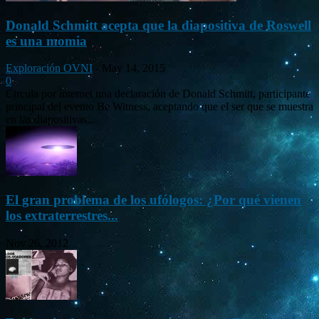
Donald Schmitt acepta que la diapositiva de Roswell
es una momia
Exploración OVNI
-
May 14, 2015
0
Circula por internet una declaración de Donald Schmitt, participante
principal del evento Be Witness, aceptando que el ser que se muestra
en las diapositivas...
El gran problema de los ufólogos: ¿Por qué vienen
los extraterrestres...
Nov 26, 2012