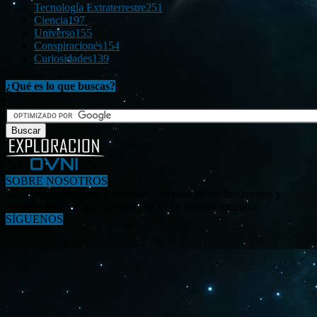
Tecnología Extraterrestre
251
Ciencia
197
Universo
155
Conspiraciones
154
Curiosidades
139
¿Qué es lo que buscas?
SOBRE NOSOTROS
«Investigar, descubrir y difundir la verdad de los fenómenos y
enigmas relacionados al tema OVNI en nuestro mundo.»
SÍGUENOS