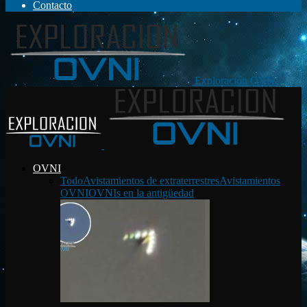
Contacto
Exploración OVNI
OVNI
Todo
Avistamientos de extraterrestres
Avistamientos
OVNI
OVNIs en la antigüedad