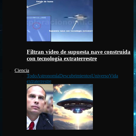
Filtran vídeo de supuesta nave construida
con tecnología extraterrestre
Ciencia
Todo
Astronomía
Descubrimientos
Universo
Vida
extraterrestre