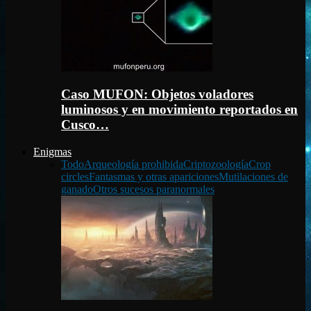
Caso MUFON: Objetos voladores
luminosos y en movimiento reportados en
Cusco…
Enigmas
Todo
Arqueología prohibida
Criptozoología
Crop
circles
Fantasmas y otras apariciones
Mutilaciones de
ganado
Otros sucesos paranormales