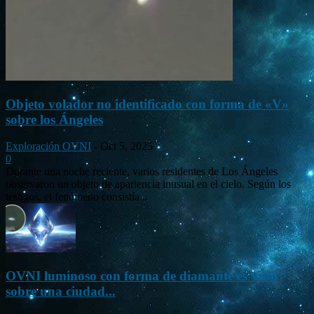
Objeto volador no identificado con forma de «V»
sobre los Ángeles
Exploración OVNI
-
Oct 5, 2025
0
Durante una noche reciente, varios residentes de Los Ángeles
observaron un objeto de apariencia inusual en el cielo. Según los
testigos, el fenómeno consistía...
OVNI luminoso con forma de diamante es visto
sobre una ciudad...