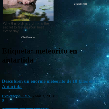
Etiqueta: meteorito en
antartida
Descubren un enorme meteorito de 18 kilos en la
Antártida
Exploración OVNI
-
Mar 3, 2013
0