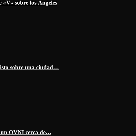
e «V» sobre los Ángeles
isto sobre una ciudad…
ar un OVNI cerca de…