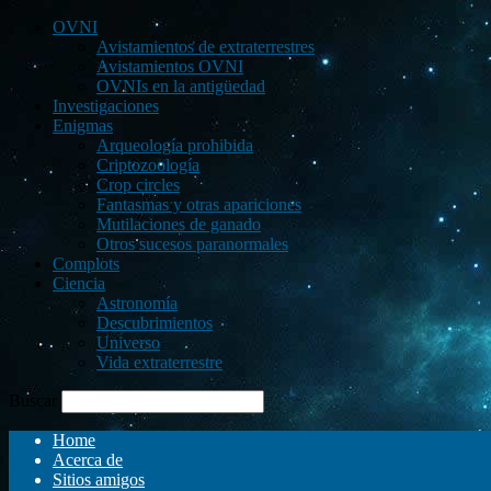
OVNI
Avistamientos de extraterrestres
Avistamientos OVNI
OVNIs en la antigüedad
Investigaciones
Enigmas
Arqueología prohibida
Criptozoología
Crop circles
Fantasmas y otras apariciones
Mutilaciones de ganado
Otros sucesos paranormales
Complots
Ciencia
Astronomía
Descubrimientos
Universo
Vida extraterrestre
Buscar
Home
Acerca de
Sitios amigos