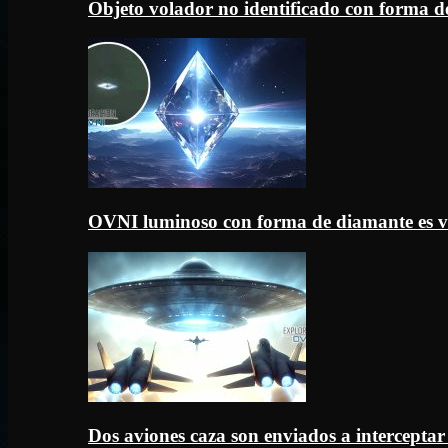
Objeto volador no identificado con forma d
OVNI luminoso con forma de diamante es v
Dos aviones caza son enviados a intercept