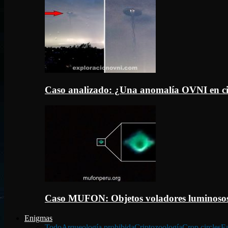
Caso analizado: ¿Una anomalía OVNI en c
Caso MUFON: Objetos voladores luminosos
Enigmas
Todo
Arqueología prohibida
Criptozoología
Crop circles
Fa