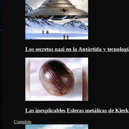
Los secretos nazi en la Antártida y tecnologí
Las inexplicables Esferas metálicas de Kler
Complots