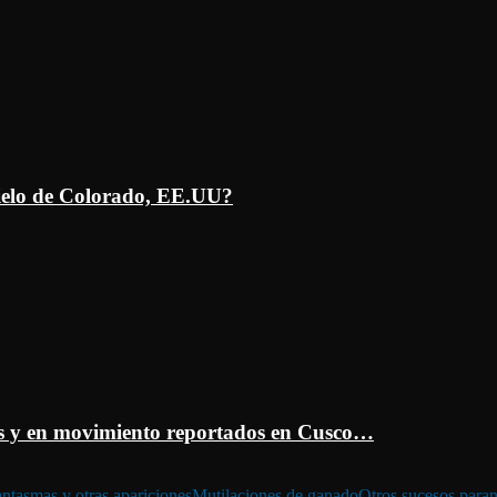
ielo de Colorado, EE.UU?
 y en movimiento reportados en Cusco…
ntasmas y otras apariciones
Mutilaciones de ganado
Otros sucesos para