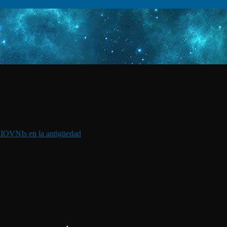
I
OVNIs en la antigüedad