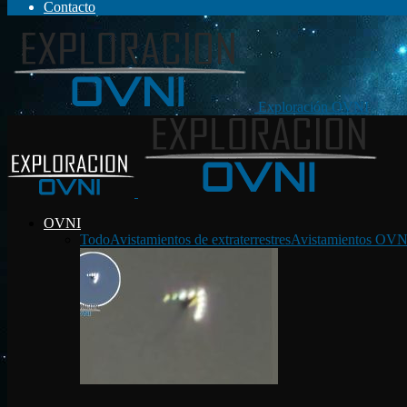
Contacto
Exploración OVNI
OVNI
Todo
Avistamientos de extraterrestres
Avistamientos OVN