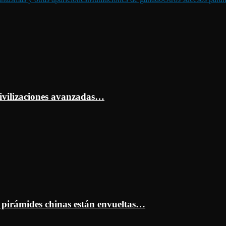
ivilizaciones avanzadas…
s pirámides chinas están envueltas…