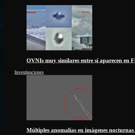
OVNIs muy similares entre sí aparecen en 
Investigaciones
Múltiples anomalías en imágenes nocturnas