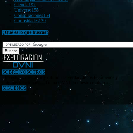
Ciencia
197
Universo
155
Conspiraciones
154
Curiosidades
139
¿Qué es lo que buscas?
SOBRE NOSOTROS
«Investigar, descubrir y difundir la verdad de los fenómenos y
enigmas relacionados al tema OVNI en nuestro mundo.»
SÍGUENOS