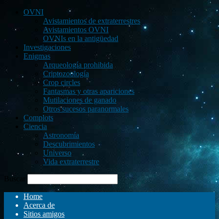
OVNI
Avistamientos de extraterrestres
Avistamientos OVNI
OVNIs en la antigüedad
Investigaciones
Enigmas
Arqueología prohibida
Criptozoología
Crop circles
Fantasmas y otras apariciones
Mutilaciones de ganado
Otros sucesos paranormales
Complots
Ciencia
Astronomía
Descubrimientos
Universo
Vida extraterrestre
Buscar
Home
Acerca de
Sitios amigos