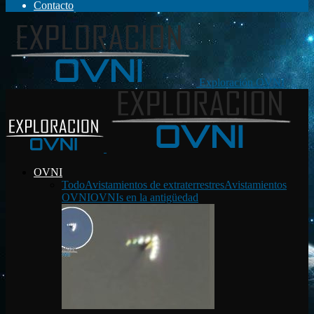
Contacto
Exploración OVNI
OVNI
Todo
Avistamientos de extraterrestres
Avistamientos
OVNI
OVNIs en la antigüedad