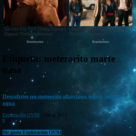
Etiqueta: meterorito marte
nasa
Descubren un meteorito marciano único, rico en
agua
Exploración OVNI
-
Ene 4, 2013
0
Me gusta Exploración OVNI