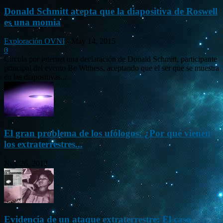
Donald Schmitt acepta que la diapositiva de Roswell
es una momia
Exploración OVNI
-
May 14, 2015
0
Circula por internet una declaración de Donald Schmitt, participante
principal del evento Be Witness, aceptando que el ser que se muestra
en las diapositivas...
El gran problema de los ufólogos: ¿Por qué vienen
los extraterrestres...
Nov 26, 2012
Evidencia de un ataque extraterrestre: El caso