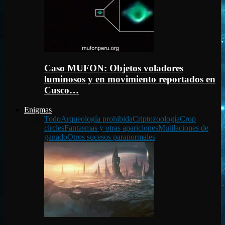
Caso MUFON: Objetos voladores
luminosos y en movimiento reportados en
Cusco…
Enigmas
Todo
Arqueología prohibida
Criptozoología
Crop
circles
Fantasmas y otras apariciones
Mutilaciones de
ganado
Otros sucesos paranormales