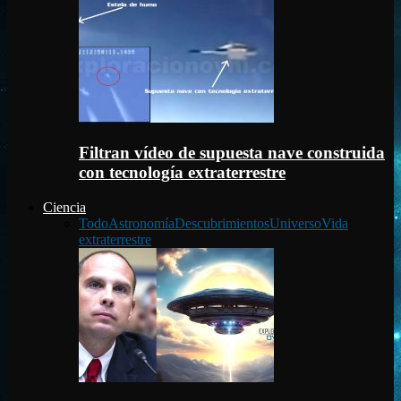
Filtran vídeo de supuesta nave construida
con tecnología extraterrestre
Ciencia
Todo
Astronomía
Descubrimientos
Universo
Vida
extraterrestre