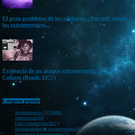
El gran problema de los ufólogos: ¿Por qué vienen
los extraterrestres...
Nov 26, 2012
Evidencia de un ataque extraterrestre: El caso
Colares (Brasil, 1977)
Ene 21, 2012
Categoría popular
Avistamientos OVNI
891
Astronomía
360
Vida extraterrestre
327
Avistamientos de extraterrestres
290
Tecnología Extraterrestre
251