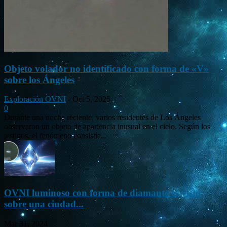
Objeto volador no identificado con forma de «V»
sobre los Ángeles
Exploración OVNI
-
Oct 5, 2025
0
Durante una noche reciente, varios residentes de Los Ángeles
observaron un objeto de apariencia inusual en el cielo. Según los
testigos, el fenómeno consistía...
OVNI luminoso con forma de diamante es visto
sobre una ciudad...
Mar 31, 2024