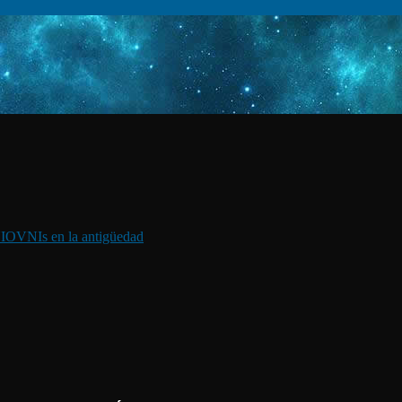
I
OVNIs en la antigüedad