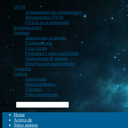
OVNI
Avistamientos de extraterrestres
Avistamientos OVNI
OVNIs en la antigüedad
Investigaciones
Enigmas
Arqueología prohibida
Criptozoología
Crop circles
Fantasmas y otras apariciones
Mutilaciones de ganado
Otros sucesos paranormales
Complots
Ciencia
Astronomía
Descubrimientos
Universo
Vida extraterrestre
Buscar
Home
Acerca de
Sitios amigos