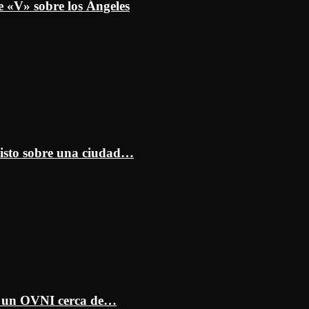
e «V» sobre los Ángeles
isto sobre una ciudad…
ar un OVNI cerca de…