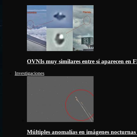
OVNIs muy similares entre sí aparecen en 
Investigaciones
Múltiples anomalías en imágenes nocturnas