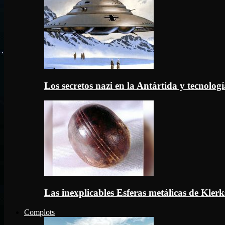
Los secretos nazi en la Antártida y tecnologí
Las inexplicables Esferas metálicas de Kler
Complots