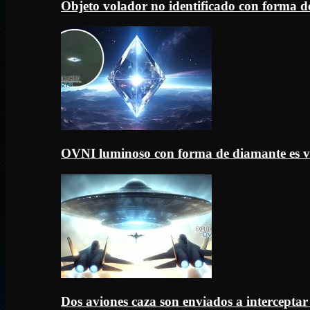
Objeto volador no identificado con forma d
OVNI luminoso con forma de diamante es v
Dos aviones caza son enviados a intercept