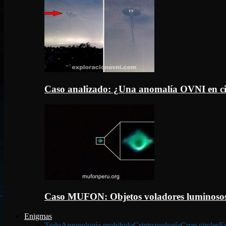
Caso analizado: ¿Una anomalía OVNI en c
Caso MUFON: Objetos voladores luminosos
Enigmas
Todo
Arqueología prohibida
Criptozoología
Crop circles
Fa