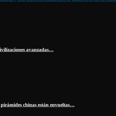
ivilizaciones avanzadas…
s pirámides chinas están envueltas…