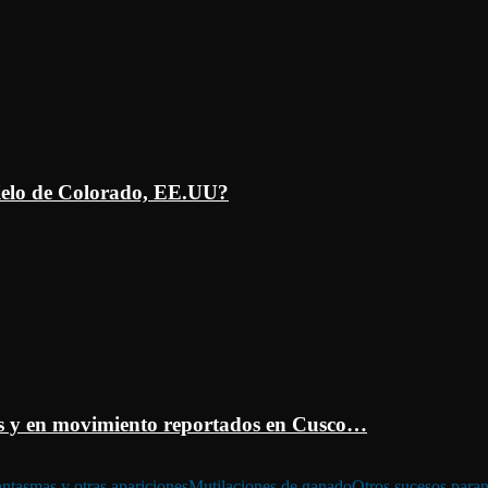
ielo de Colorado, EE.UU?
 y en movimiento reportados en Cusco…
ntasmas y otras apariciones
Mutilaciones de ganado
Otros sucesos para