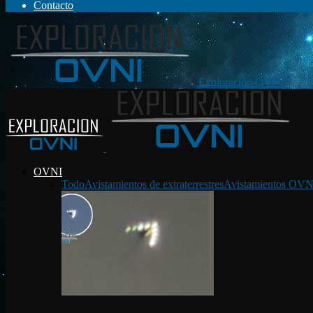
Contacto
Exploración OVNI
OVNI
Todo
Avistamientos de extraterrestres
Avistamientos OVN