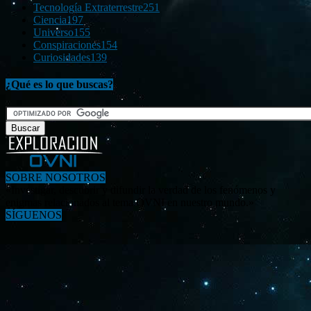
Tecnología Extraterrestre
251
Ciencia
197
Universo
155
Conspiraciones
154
Curiosidades
139
¿Qué es lo que buscas?
SOBRE NOSOTROS
«Investigar, descubrir y difundir la verdad de los fenómenos y
enigmas relacionados al tema OVNI en nuestro mundo.»
SÍGUENOS