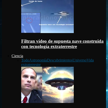
Filtran vídeo de supuesta nave construida
con tecnología extraterrestre
Ciencia
Todo
Astronomía
Descubrimientos
Universo
Vida
extraterrestre