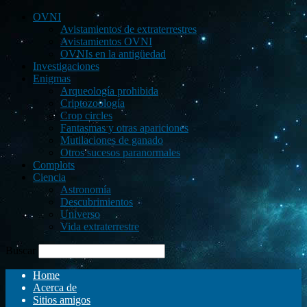
OVNI
Avistamientos de extraterrestres
Avistamientos OVNI
OVNIs en la antigüedad
Investigaciones
Enigmas
Arqueología prohibida
Criptozoología
Crop circles
Fantasmas y otras apariciones
Mutilaciones de ganado
Otros sucesos paranormales
Complots
Ciencia
Astronomía
Descubrimientos
Universo
Vida extraterrestre
Buscar
Home
Acerca de
Sitios amigos