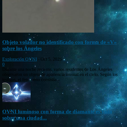
Objeto volador no identificado con forma de «V»
sobre los Ángeles
Exploración OVNI
-
Oct 5, 2025
0
Durante una noche reciente, varios residentes de Los Ángeles
observaron un objeto de apariencia inusual en el cielo. Según los
testigos, el fenómeno consistía...
OVNI luminoso con forma de diamante es visto
sobre una ciudad...