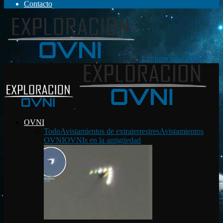
Contacto
Exploración OVNI
OVNI
Todo
Avistamientos de extraterrestres
Avistamientos
OVNI
OVNIs en la antigüedad