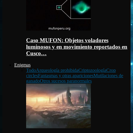
Caso MUFON: Objetos voladores
luminosos y en movimiento reportados en
Cusco…
Enigmas
Todo
Arqueología prohibida
Criptozoología
Crop
circles
Fantasmas y otras apariciones
Mutilaciones de
ganado
Otros sucesos paranormales