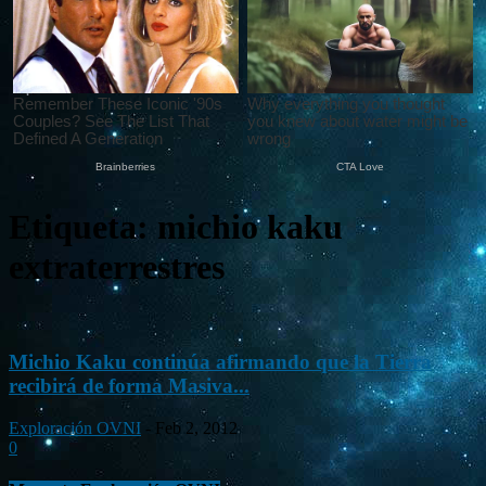
Etiqueta: michio kaku
extraterrestres
Michio Kaku continúa afirmando que la Tierra
recibirá de forma Masiva...
Exploración OVNI
-
Feb 2, 2012
0