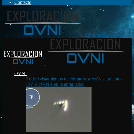
Contacto
Exploración OVNI
OVNI
Todo
Avistamientos de extraterrestres
Avistamientos
OVNI
OVNIs en la antigüedad