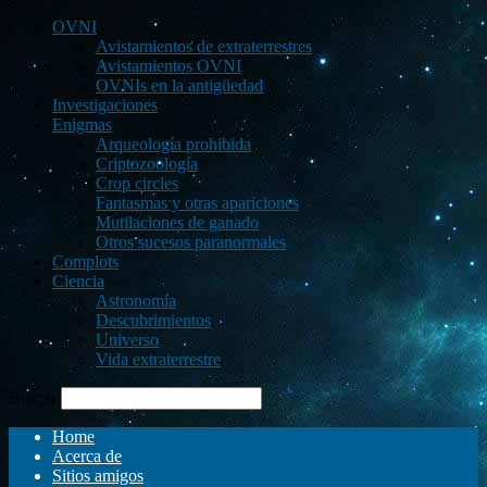
OVNI
Avistamientos de extraterrestres
Avistamientos OVNI
OVNIs en la antigüedad
Investigaciones
Enigmas
Arqueología prohibida
Criptozoología
Crop circles
Fantasmas y otras apariciones
Mutilaciones de ganado
Otros sucesos paranormales
Complots
Ciencia
Astronomía
Descubrimientos
Universo
Vida extraterrestre
Buscar
Home
Acerca de
Sitios amigos