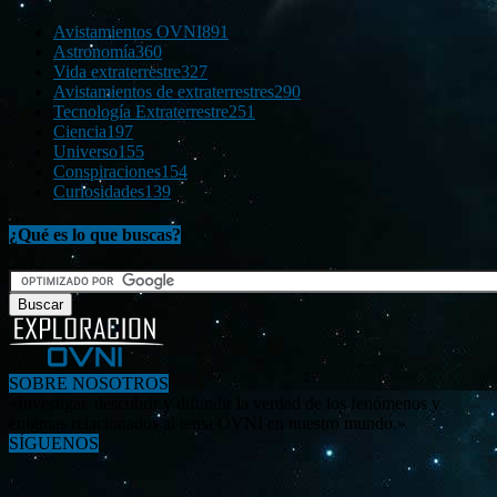
Avistamientos OVNI
891
Astronomía
360
Vida extraterrestre
327
Avistamientos de extraterrestres
290
Tecnología Extraterrestre
251
Ciencia
197
Universo
155
Conspiraciones
154
Curiosidades
139
¿Qué es lo que buscas?
SOBRE NOSOTROS
«Investigar, descubrir y difundir la verdad de los fenómenos y
enigmas relacionados al tema OVNI en nuestro mundo.»
SÍGUENOS