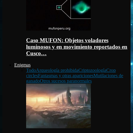
Caso MUFON: Objetos voladores
luminosos y en movimiento reportados en
Cusco…
Enigmas
Todo
Arqueología prohibida
Criptozoología
Crop
circles
Fantasmas y otras apariciones
Mutilaciones de
ganado
Otros sucesos paranormales