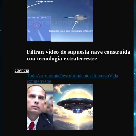
Filtran vídeo de supuesta nave construida
con tecnología extraterrestre
Ciencia
Todo
Astronomía
Descubrimientos
Universo
Vida
extraterrestre