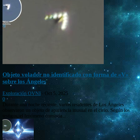
Objeto volador no identificado con forma de «V»
sobre los Ángeles
Exploración OVNI
-
Oct 5, 2025
0
Durante una noche reciente, varios residentes de Los Ángeles
observaron un objeto de apariencia inusual en el cielo. Según los
testigos, el fenómeno consistía...