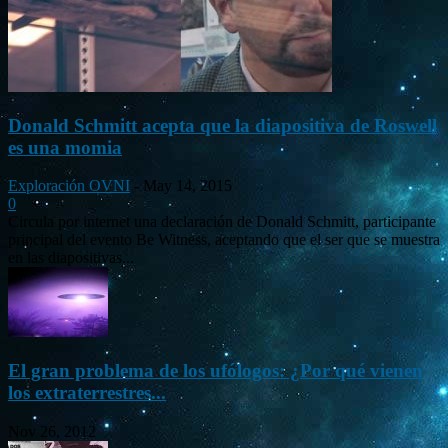
Donald Schmitt acepta que la diapositiva de Roswell
es una momia
Exploración OVNI
-
May 14, 2015
0
Circula por internet una declaración de Donald Schmitt, participante
principal del evento Be Witness, aceptando que el ser que se muestra
en las diapositivas...
El gran problema de los ufólogos: ¿Por qué vienen
los extraterrestres...
Nov 26, 2012