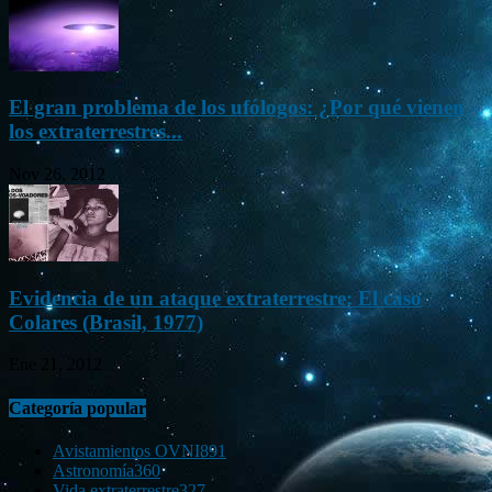
El gran problema de los ufólogos: ¿Por qué vienen
los extraterrestres...
Nov 26, 2012
Evidencia de un ataque extraterrestre: El caso
Colares (Brasil, 1977)
Ene 21, 2012
Categoría popular
Avistamientos OVNI
891
Astronomía
360
Vida extraterrestre
327