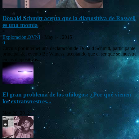
Donald Schmitt acepta que la diapositiva de Roswell
es una momia
Exploración OVNI
-
May 14, 2015
0
Circula por internet una declaración de Donald Schmitt, participante
principal del evento Be Witness, aceptando que el ser que se muestra
en las diapositivas...
El gran problema de los ufólogos: ¿Por qué vienen
los extraterrestres...
Nov 26, 2012