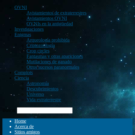
OVNI
Avistamientos de extraterrestres
Avistamientos OVNI
OVNIs en la antigüedad
Investigaciones
Enigmas
Arqueología prohibida
Criptozoología
Crop circles
Fantasmas y otras apariciones
Mutilaciones de ganado
Otros sucesos paranormales
Complots
Ciencia
Astronomía
Descubrimientos
Universo
Vida extraterrestre
Buscar
Home
Acerca de
Sitios amigos