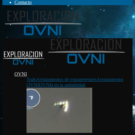
Contacto
Exploración OVNI
OVNI
Todo
Avistamientos de extraterrestres
Avistamientos
OVNI
OVNIs en la antigüedad