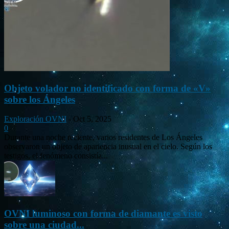
Objeto volador no identificado con forma de «V»
sobre los Ángeles
Exploración OVNI
-
Oct 5, 2025
0
Durante una noche reciente, varios residentes de Los Ángeles
observaron un objeto de apariencia inusual en el cielo. Según los
testigos, el fenómeno consistía...
OVNI luminoso con forma de diamante es visto
sobre una ciudad...