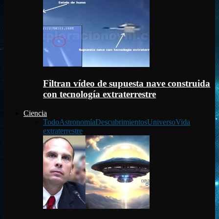
Filtran vídeo de supuesta nave construida
con tecnología extraterrestre
Ciencia
Todo
Astronomía
Descubrimientos
Universo
Vida
extraterrestre