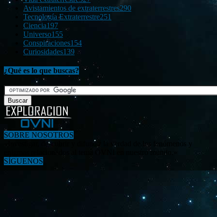
Avistamientos de extraterrestres
290
Tecnología Extraterrestre
251
Ciencia
197
Universo
155
Conspiraciones
154
Curiosidades
139
¿Qué es lo que buscas?
SOBRE NOSOTROS
«Investigar, descubrir y difundir la verdad de los fenómenos y
enigmas relacionados al tema OVNI en nuestro mundo.»
SÍGUENOS