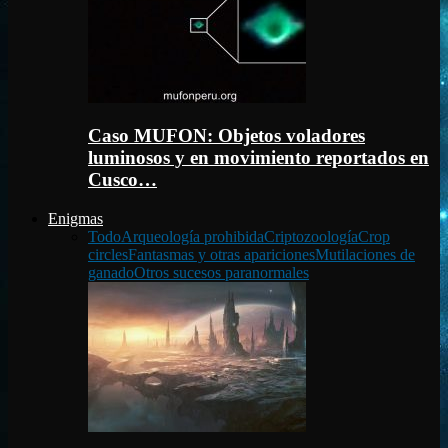
Caso MUFON: Objetos voladores
luminosos y en movimiento reportados en
Cusco…
Enigmas
Todo
Arqueología prohibida
Criptozoología
Crop
circles
Fantasmas y otras apariciones
Mutilaciones de
ganado
Otros sucesos paranormales