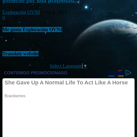
gobierno por una propiedad...
Exploración OVNI
-
Sep 4, 2015
0
Me gusta Exploración OVNI
Translate website
Select Language
▼