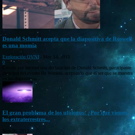
Donald Schmitt acepta que la diapositiva de Roswell
es una momia
Exploración OVNI
-
May 14, 2015
0
Circula por internet una declaración de Donald Schmitt, participante
principal del evento Be Witness, aceptando que el ser que se muestra
en las diapositivas...
El gran problema de los ufólogos: ¿Por qué vienen
los extraterrestres...
Nov 26, 2012