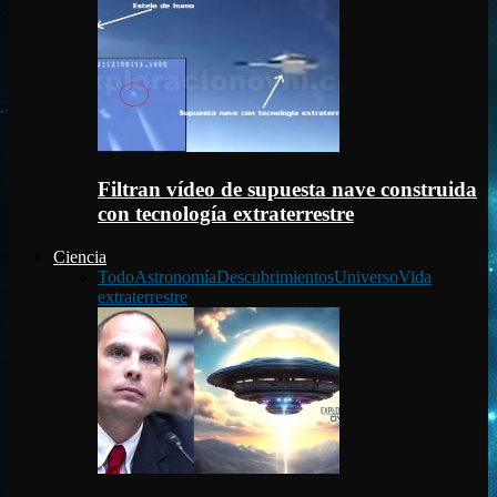
Filtran vídeo de supuesta nave construida
con tecnología extraterrestre
Ciencia
Todo
Astronomía
Descubrimientos
Universo
Vida
extraterrestre