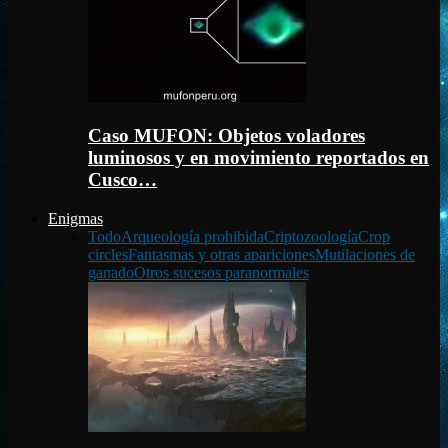
Caso MUFON: Objetos voladores
luminosos y en movimiento reportados en
Cusco…
Enigmas
Todo
Arqueología prohibida
Criptozoología
Crop
circles
Fantasmas y otras apariciones
Mutilaciones de
ganado
Otros sucesos paranormales