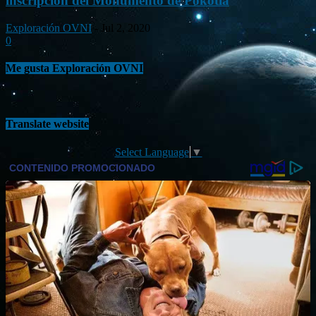
inscripción del Monumento de Pokotia
Exploración OVNI
-
Jul 2, 2020
0
Me gusta Exploración OVNI
Translate website
Select Language
▼