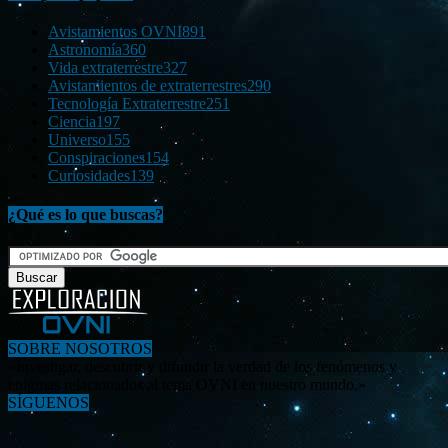
Avistamientos OVNI
891
Astronomía
360
Vida extraterrestre
327
Avistamientos de extraterrestres
290
Tecnología Extraterrestre
251
Ciencia
197
Universo
155
Conspiraciones
154
Curiosidades
139
¿Qué es lo que buscas?
SOBRE NOSOTROS
«Investigar, descubrir y difundir la verdad de los fenómenos y
enigmas relacionados al tema OVNI en nuestro mundo.»
SÍGUENOS