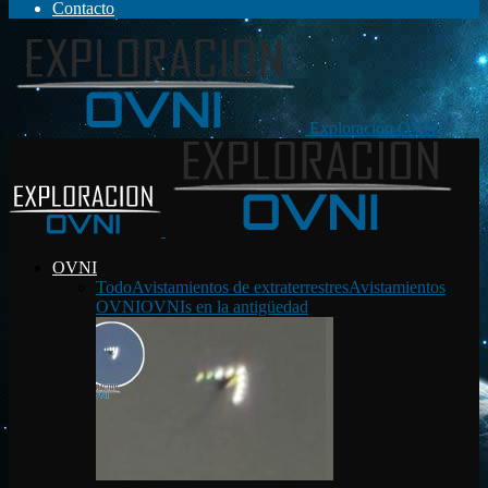
Contacto
Exploración OVNI
OVNI
Todo
Avistamientos de extraterrestres
Avistamientos
OVNI
OVNIs en la antigüedad