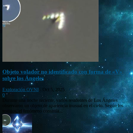
Objeto volador no identificado con forma de «V»
sobre los Ángeles
Exploración OVNI
-
Oct 5, 2025
0
Durante una noche reciente, varios residentes de Los Ángeles
observaron un objeto de apariencia inusual en el cielo. Según los
testigos, el fenómeno consistía...