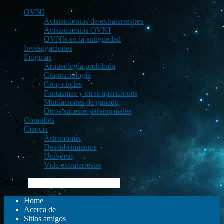
OVNI
Avistamientos de extraterrestres
Avistamientos OVNI
OVNIs en la antigüedad
Investigaciones
Enigmas
Arqueología prohibida
Criptozoología
Crop circles
Fantasmas y otras apariciones
Mutilaciones de ganado
Otros sucesos paranormales
Complots
Ciencia
Astronomía
Descubrimientos
Universo
Vida extraterrestre
Buscar
Home
Acerca de
Sitios amigos