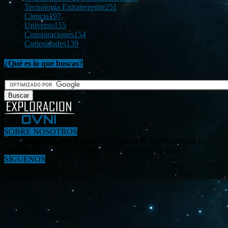
Tecnología Extraterrestre
251
Ciencia
197
Universo
155
Conspiraciones
154
Curiosidades
139
¿Qué es lo que buscas?
SOBRE NOSOTROS
«Investigar, descubrir y difundir la verdad de los fenómenos y
enigmas relacionados al tema OVNI en nuestro mundo.»
SÍGUENOS