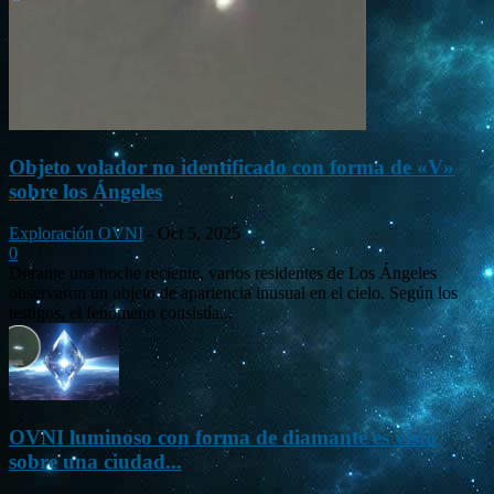
Objeto volador no identificado con forma de «V»
sobre los Ángeles
Exploración OVNI
-
Oct 5, 2025
0
Durante una noche reciente, varios residentes de Los Ángeles
observaron un objeto de apariencia inusual en el cielo. Según los
testigos, el fenómeno consistía...
OVNI luminoso con forma de diamante es visto
sobre una ciudad...