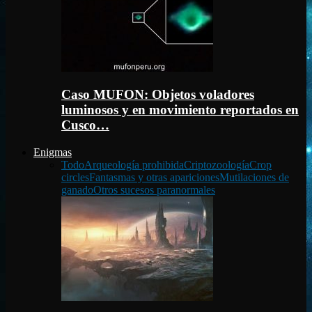
Caso MUFON: Objetos voladores
luminosos y en movimiento reportados en
Cusco…
Enigmas
Todo
Arqueología prohibida
Criptozoología
Crop
circles
Fantasmas y otras apariciones
Mutilaciones de
ganado
Otros sucesos paranormales