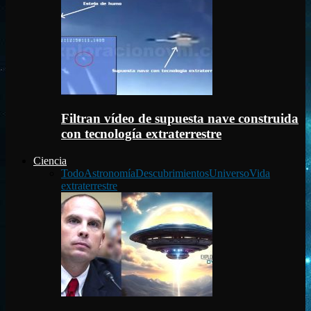
Filtran vídeo de supuesta nave construida
con tecnología extraterrestre
Ciencia
Todo
Astronomía
Descubrimientos
Universo
Vida
extraterrestre