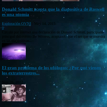
Donald Schmitt acepta que la diapositiva de Roswell
es una momia
Exploración OVNI
-
May 14, 2015
0
Circula por internet una declaración de Donald Schmitt, participante
principal del evento Be Witness, aceptando que el ser que se muestra
en las diapositivas...
El gran problema de los ufólogos: ¿Por qué vienen
los extraterrestres...
Nov 26, 2012