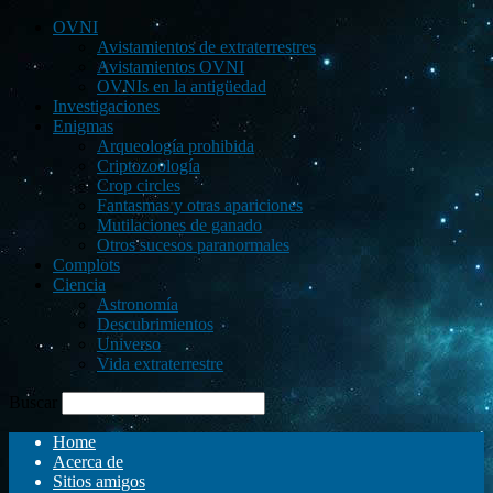
OVNI
Avistamientos de extraterrestres
Avistamientos OVNI
OVNIs en la antigüedad
Investigaciones
Enigmas
Arqueología prohibida
Criptozoología
Crop circles
Fantasmas y otras apariciones
Mutilaciones de ganado
Otros sucesos paranormales
Complots
Ciencia
Astronomía
Descubrimientos
Universo
Vida extraterrestre
Buscar
Home
Acerca de
Sitios amigos