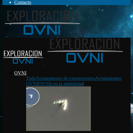
Contacto
Exploración OVNI
OVNI
Todo
Avistamientos de extraterrestres
Avistamientos
OVNI
OVNIs en la antigüedad