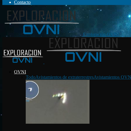
Contacto
Exploración OVNI
OVNI
Todo
Avistamientos de extraterrestres
Avistamientos OVN