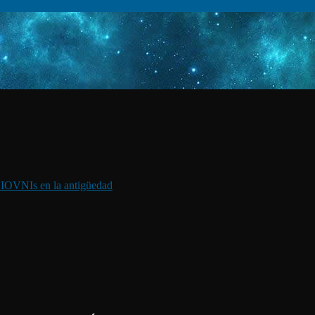
I
OVNIs en la antigüedad