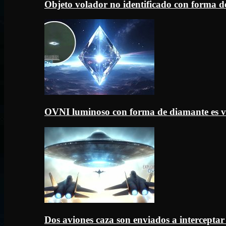
Objeto volador no identificado con forma d
OVNI luminoso con forma de diamante es v
Dos aviones caza son enviados a intercept