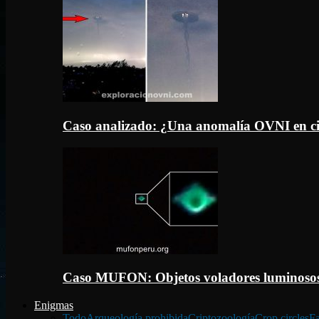
Caso analizado: ¿Una anomalía OVNI en c
Caso MUFON: Objetos voladores luminosos
Enigmas
Todo
Arqueología prohibida
Criptozoología
Crop circles
Fa