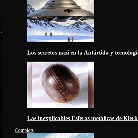
Los secretos nazi en la Antártida y tecnologí
Las inexplicables Esferas metálicas de Kler
Complots