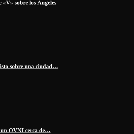
e «V» sobre los Ángeles
isto sobre una ciudad…
ar un OVNI cerca de…