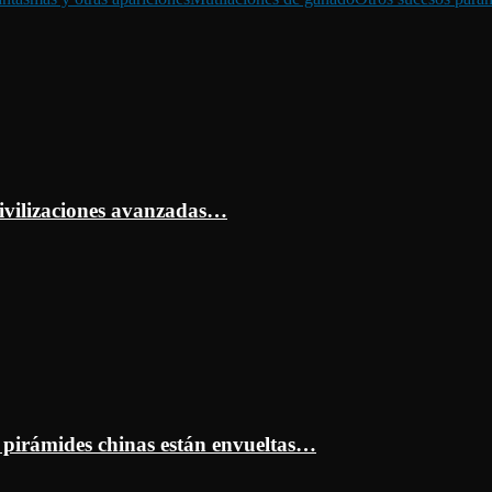
ivilizaciones avanzadas…
s pirámides chinas están envueltas…