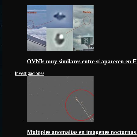
OVNIs muy similares entre sí aparecen en 
Investigaciones
Múltiples anomalías en imágenes nocturnas