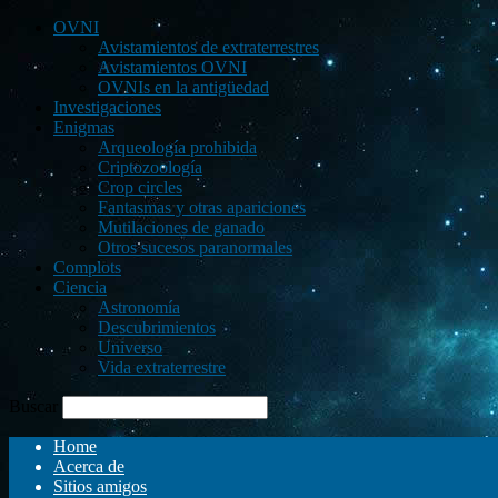
OVNI
Avistamientos de extraterrestres
Avistamientos OVNI
OVNIs en la antigüedad
Investigaciones
Enigmas
Arqueología prohibida
Criptozoología
Crop circles
Fantasmas y otras apariciones
Mutilaciones de ganado
Otros sucesos paranormales
Complots
Ciencia
Astronomía
Descubrimientos
Universo
Vida extraterrestre
Buscar
Home
Acerca de
Sitios amigos