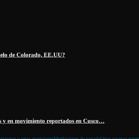
ielo de Colorado, EE.UU?
 y en movimiento reportados en Cusco…
ntasmas y otras apariciones
Mutilaciones de ganado
Otros sucesos para