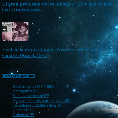
El gran problema de los ufólogos: ¿Por qué vienen
los extraterrestres...
Nov 26, 2012
Evidencia de un ataque extraterrestre: El caso
Colares (Brasil, 1977)
Ene 21, 2012
Categoría popular
Avistamientos OVNI
891
Astronomía
360
Vida extraterrestre
327
Avistamientos de extraterrestres
290
Tecnología Extraterrestre
251
Ciencia
197
Universo
155