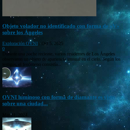
Objeto volador no identificado con forma de «V»
sobre los Ángeles
Exploración OVNI
-
Oct 5, 2025
0
Durante una noche reciente, varios residentes de Los Ángeles
observaron un objeto de apariencia inusual en el cielo. Según los
testigos, el fenómeno consistía...
OVNI luminoso con forma de diamante es visto
sobre una ciudad...
Mar 31, 2024