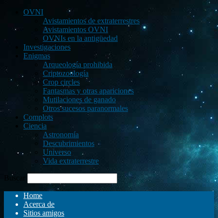
OVNI
Avistamientos de extraterrestres
Avistamientos OVNI
OVNIs en la antigüedad
Investigaciones
Enigmas
Arqueología prohibida
Criptozoología
Crop circles
Fantasmas y otras apariciones
Mutilaciones de ganado
Otros sucesos paranormales
Complots
Ciencia
Astronomía
Descubrimientos
Universo
Vida extraterrestre
Buscar
Home
Acerca de
Sitios amigos