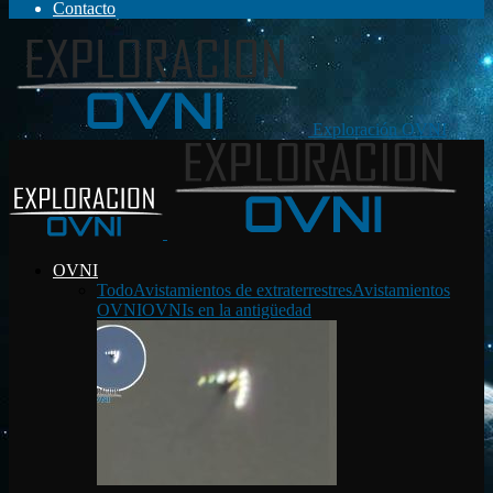
Contacto
Exploración OVNI
OVNI
Todo
Avistamientos de extraterrestres
Avistamientos
OVNI
OVNIs en la antigüedad