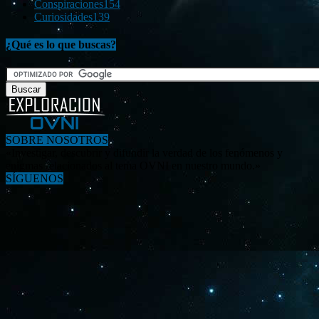
Conspiraciones
154
Curiosidades
139
¿Qué es lo que buscas?
SOBRE NOSOTROS
«Investigar, descubrir y difundir la verdad de los fenómenos y
enigmas relacionados al tema OVNI en nuestro mundo.»
SÍGUENOS