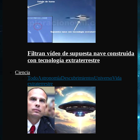
Filtran vídeo de supuesta nave construida
con tecnología extraterrestre
Ciencia
Todo
Astronomía
Descubrimientos
Universo
Vida
extraterrestre