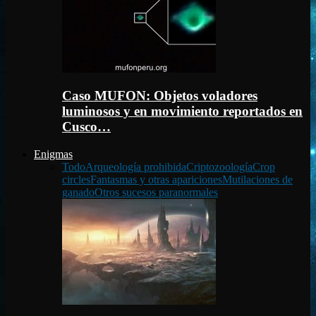
Caso MUFON: Objetos voladores
luminosos y en movimiento reportados en
Cusco…
Enigmas
Todo
Arqueología prohibida
Criptozoología
Crop
circles
Fantasmas y otras apariciones
Mutilaciones de
ganado
Otros sucesos paranormales