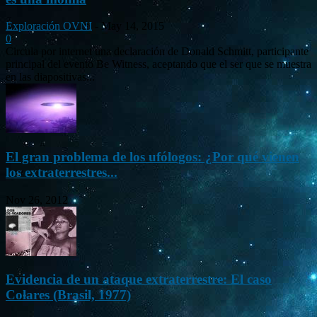
Exploración OVNI
-
May 14, 2015
0
Circula por internet una declaración de Donald Schmitt, participante
principal del evento Be Witness, aceptando que el ser que se muestra
en las diapositivas...
El gran problema de los ufólogos: ¿Por qué vienen
los extraterrestres...
Nov 26, 2012
Evidencia de un ataque extraterrestre: El caso
Colares (Brasil, 1977)