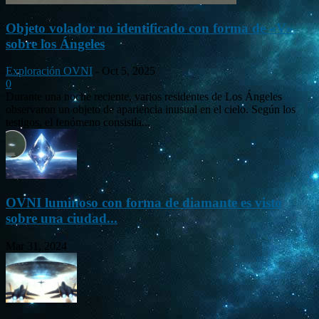
Objeto volador no identificado con forma de «V»
sobre los Ángeles
Exploración OVNI
-
Oct 5, 2025
0
Durante una noche reciente, varios residentes de Los Ángeles
observaron un objeto de apariencia inusual en el cielo. Según los
testigos, el fenómeno consistía...
OVNI luminoso con forma de diamante es visto
sobre una ciudad...
Mar 31, 2024