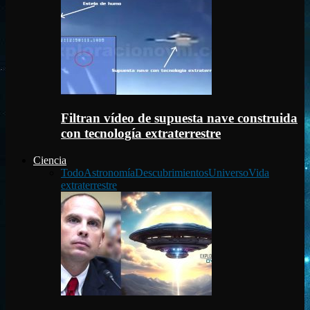
Filtran vídeo de supuesta nave construida
con tecnología extraterrestre
Ciencia
Todo
Astronomía
Descubrimientos
Universo
Vida
extraterrestre