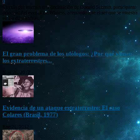
0
Circula por internet una declaración de Donald Schmitt, participante
principal del evento Be Witness, aceptando que el ser que se muestra
en las diapositivas...
El gran problema de los ufólogos: ¿Por qué vienen
los extraterrestres...
Nov 26, 2012
Evidencia de un ataque extraterrestre: El caso
Colares (Brasil, 1977)
Ene 21, 2012