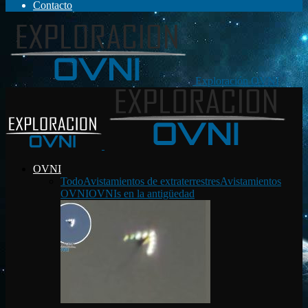
Contacto
Exploración OVNI
OVNI
Todo
Avistamientos de extraterrestres
Avistamientos
OVNI
OVNIs en la antigüedad