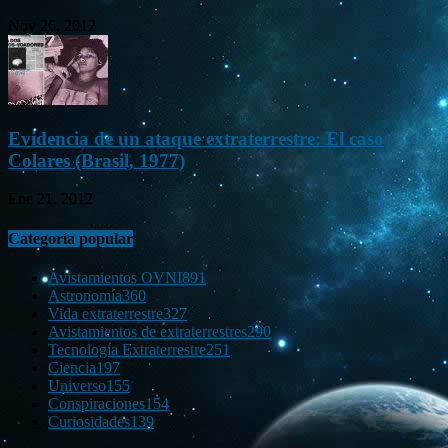
Nov 26, 2012
Evidencia de un ataque extraterrestre: El caso
Colares (Brasil, 1977)
Ene 21, 2012
Categoría popular
Avistamientos OVNI
891
Astronomía
360
Vida extraterrestre
327
Avistamientos de extraterrestres
290
Tecnología Extraterrestre
251
Ciencia
197
Universo
155
Conspiraciones
154
Curiosidades
139