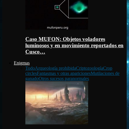
Caso MUFON: Objetos voladores
luminosos y en movimiento reportados en
Cusco…
Enigmas
Todo
Arqueología prohibida
Criptozoología
Crop
circles
Fantasmas y otras apariciones
Mutilaciones de
ganado
Otros sucesos paranormales