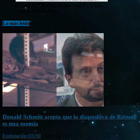
¡Consigue tu hosting de alta calidad y a bajo
costo en Banahosting!
Lo más leído
Donald Schmitt acepta que la diapositiva de Roswell
es una momia
Exploración OVNI
-
May 14, 2015