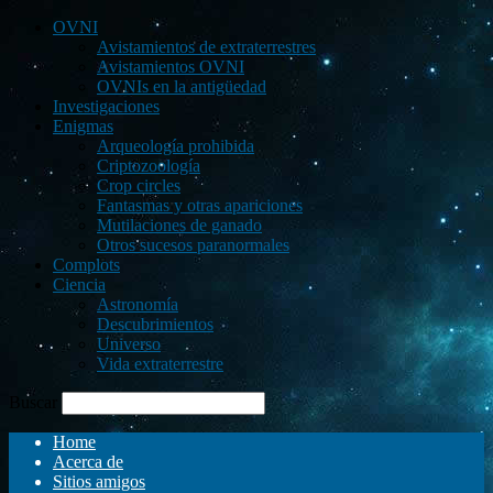
OVNI
Avistamientos de extraterrestres
Avistamientos OVNI
OVNIs en la antigüedad
Investigaciones
Enigmas
Arqueología prohibida
Criptozoología
Crop circles
Fantasmas y otras apariciones
Mutilaciones de ganado
Otros sucesos paranormales
Complots
Ciencia
Astronomía
Descubrimientos
Universo
Vida extraterrestre
Buscar
Home
Acerca de
Sitios amigos