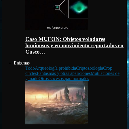
Caso MUFON: Objetos voladores
luminosos y en movimiento reportados en
Cusco…
Enigmas
Todo
Arqueología prohibida
Criptozoología
Crop
circles
Fantasmas y otras apariciones
Mutilaciones de
ganado
Otros sucesos paranormales