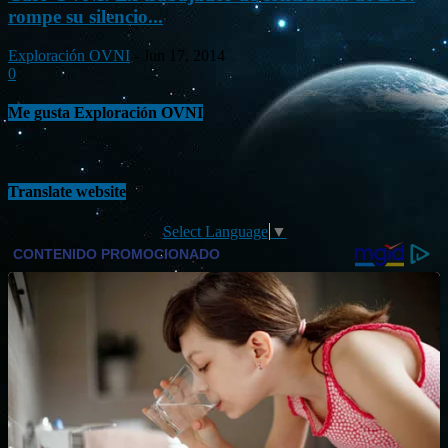
rompe su silencio...
Exploración OVNI
-
Jun 17, 2014
0
Me gusta Exploración OVNI
Translate website
Select Language
▼