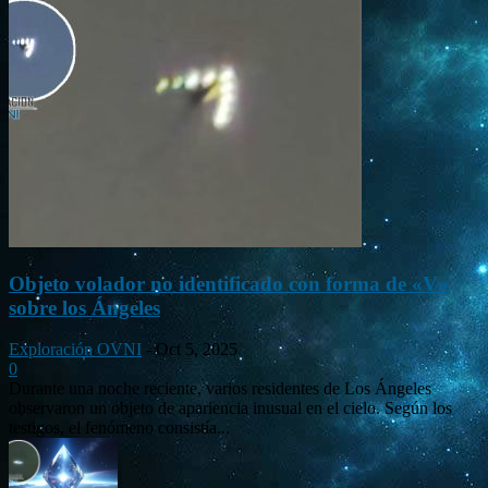
Objeto volador no identificado con forma de «V»
sobre los Ángeles
Exploración OVNI
-
Oct 5, 2025
0
Durante una noche reciente, varios residentes de Los Ángeles
observaron un objeto de apariencia inusual en el cielo. Según los
testigos, el fenómeno consistía...