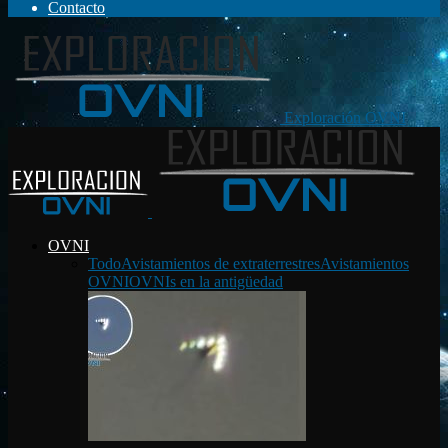
Contacto
Exploración OVNI
OVNI
Todo
Avistamientos de extraterrestres
Avistamientos
OVNI
OVNIs en la antigüedad