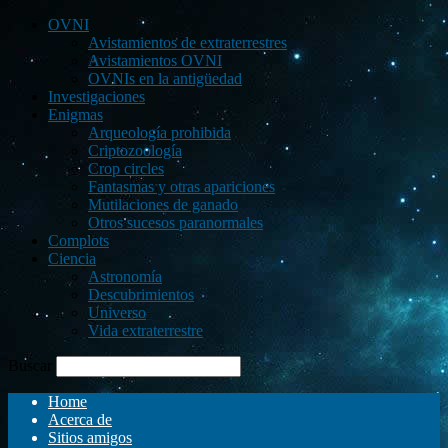
OVNI
Avistamientos de extraterrestres
Avistamientos OVNI
OVNIs en la antigüedad
Investigaciones
Enigmas
Arqueología prohibida
Criptozoología
Crop circles
Fantasmas y otras apariciones
Mutilaciones de ganado
Otros sucesos paranormales
Complots
Ciencia
Astronomía
Descubrimientos
Universo
Vida extraterrestre
Buscar
Home
Acerca de
Sitios amigos