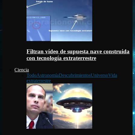
Filtran vídeo de supuesta nave construida
con tecnología extraterrestre
Ciencia
Todo
Astronomía
Descubrimientos
Universo
Vida
extraterrestre