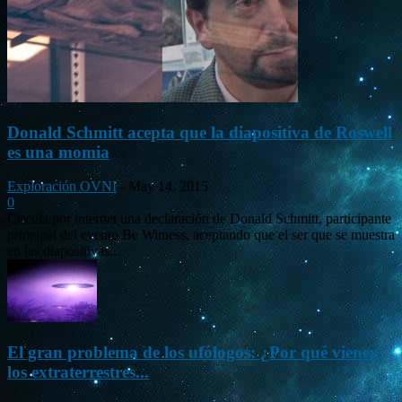
Donald Schmitt acepta que la diapositiva de Roswell
es una momia
Exploración OVNI
-
May 14, 2015
0
Circula por internet una declaración de Donald Schmitt, participante
principal del evento Be Witness, aceptando que el ser que se muestra
en las diapositivas...
El gran problema de los ufólogos: ¿Por qué vienen
los extraterrestres...