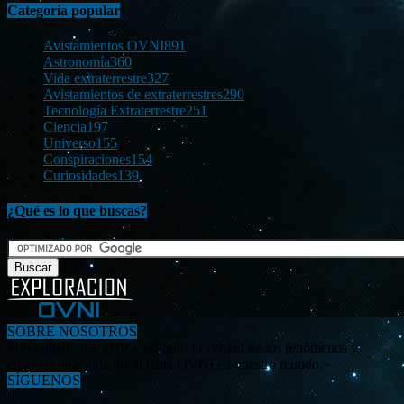
Categoría popular
Avistamientos OVNI
891
Astronomía
360
Vida extraterrestre
327
Avistamientos de extraterrestres
290
Tecnología Extraterrestre
251
Ciencia
197
Universo
155
Conspiraciones
154
Curiosidades
139
¿Qué es lo que buscas?
SOBRE NOSOTROS
«Investigar, descubrir y difundir la verdad de los fenómenos y
enigmas relacionados al tema OVNI en nuestro mundo.»
SÍGUENOS