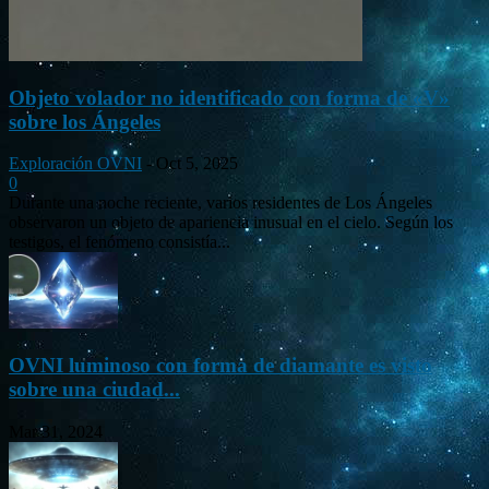
Objeto volador no identificado con forma de «V»
sobre los Ángeles
Exploración OVNI
-
Oct 5, 2025
0
Durante una noche reciente, varios residentes de Los Ángeles
observaron un objeto de apariencia inusual en el cielo. Según los
testigos, el fenómeno consistía...
OVNI luminoso con forma de diamante es visto
sobre una ciudad...
Mar 31, 2024