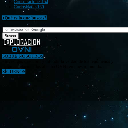
Conspiraciones
154
Curiosidades
139
¿Qué es lo que buscas?
SOBRE NOSOTROS
«Investigar, descubrir y difundir la verdad de los fenómenos y
enigmas relacionados al tema OVNI en nuestro mundo.»
SÍGUENOS