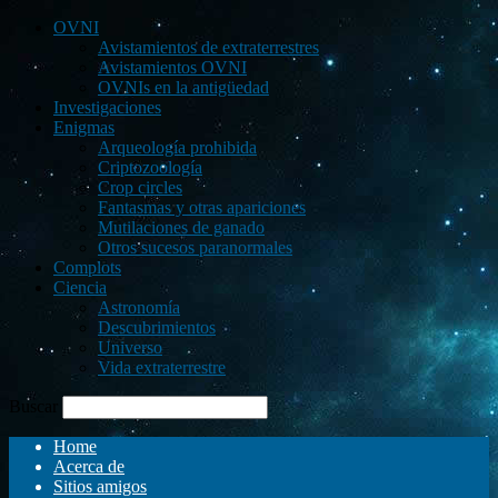
OVNI
Avistamientos de extraterrestres
Avistamientos OVNI
OVNIs en la antigüedad
Investigaciones
Enigmas
Arqueología prohibida
Criptozoología
Crop circles
Fantasmas y otras apariciones
Mutilaciones de ganado
Otros sucesos paranormales
Complots
Ciencia
Astronomía
Descubrimientos
Universo
Vida extraterrestre
Buscar
Home
Acerca de
Sitios amigos