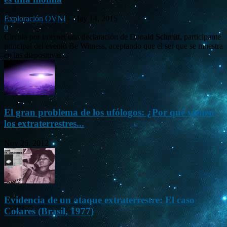
Exploración OVNI
-
May 14, 2015
0
Circula por internet una declaración de Donald Schmitt, participante
principal del evento Be Witness, aceptando que el ser que se muestra
en las diapositivas...
El gran problema de los ufólogos: ¿Por qué vienen
los extraterrestres...
Nov 26, 2012
Evidencia de un ataque extraterrestre: El caso
Colares (Brasil, 1977)