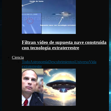
Filtran vídeo de supuesta nave construida
con tecnología extraterrestre
Ciencia
Todo
Astronomía
Descubrimientos
Universo
Vida
extraterrestre