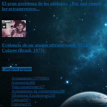
El gran problema de los ufólogos: ¿Por qué vienen
los extraterrestres...
Nov 26, 2012
Evidencia de un ataque extraterrestre: El caso
Colares (Brasil, 1977)
Ene 21, 2012
Categoría popular
Avistamientos OVNI
891
Astronomía
360
Vida extraterrestre
327
Avistamientos de extraterrestres
290
Tecnología Extraterrestre
251
Ciencia
197
Universo
155