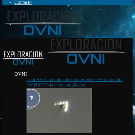
Contacto
Exploración OVNI
OVNI
Todo
Avistamientos de extraterrestres
Avistamientos
OVNI
OVNIs en la antigüedad