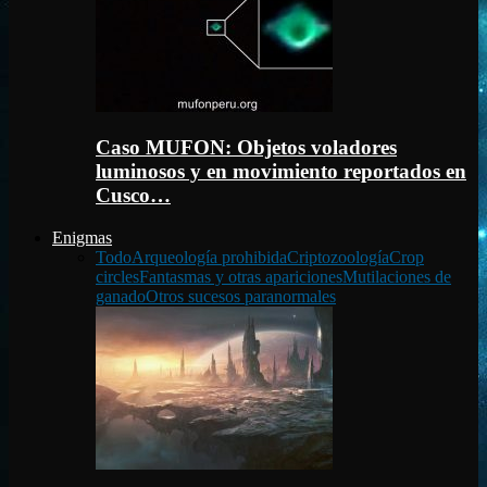
Caso MUFON: Objetos voladores
luminosos y en movimiento reportados en
Cusco…
Enigmas
Todo
Arqueología prohibida
Criptozoología
Crop
circles
Fantasmas y otras apariciones
Mutilaciones de
ganado
Otros sucesos paranormales