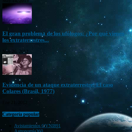
May 14, 2015
El gran problema de los ufólogos: ¿Por qué vienen
los extraterrestres...
Nov 26, 2012
Evidencia de un ataque extraterrestre: El caso
Colares (Brasil, 1977)
Ene 21, 2012
Categoría popular
Avistamientos OVNI
891
Astronomía
360