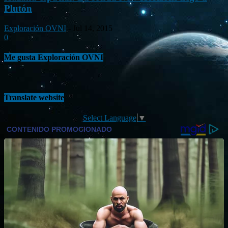
Plutón
Exploración OVNI
-
Jul 14, 2015
0
Me gusta Exploración OVNI
Translate website
Select Language
▼