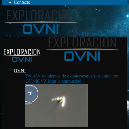
Contacto
Exploración OVNI
OVNI
Todo
Avistamientos de extraterrestres
Avistamientos
OVNI
OVNIs en la antigüedad