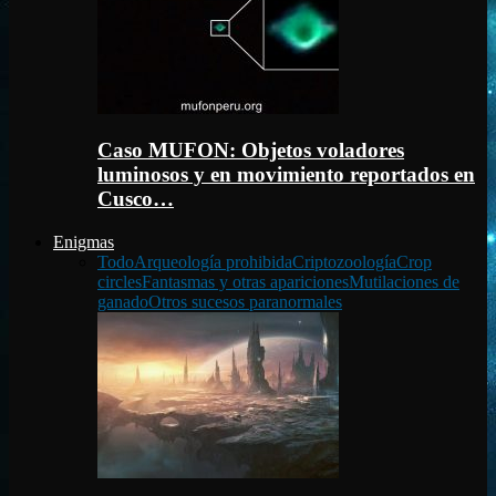
Caso MUFON: Objetos voladores
luminosos y en movimiento reportados en
Cusco…
Enigmas
Todo
Arqueología prohibida
Criptozoología
Crop
circles
Fantasmas y otras apariciones
Mutilaciones de
ganado
Otros sucesos paranormales