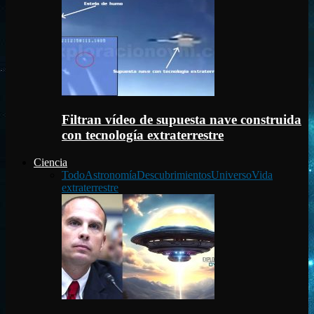
Filtran vídeo de supuesta nave construida
con tecnología extraterrestre
Ciencia
Todo
Astronomía
Descubrimientos
Universo
Vida
extraterrestre