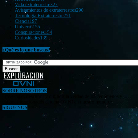
Vida extraterrestre
327
Avistamientos de extraterrestres
290
Tecnología Extraterrestre
251
Ciencia
197
Universo
155
Conspiraciones
154
Curiosidades
139
¿Qué es lo que buscas?
SOBRE NOSOTROS
«Investigar, descubrir y difundir la verdad de los fenómenos y
enigmas relacionados al tema OVNI en nuestro mundo.»
SÍGUENOS