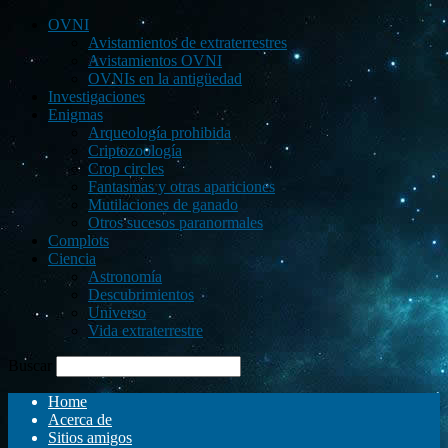
OVNI
Avistamientos de extraterrestres
Avistamientos OVNI
OVNIs en la antigüedad
Investigaciones
Enigmas
Arqueología prohibida
Criptozoología
Crop circles
Fantasmas y otras apariciones
Mutilaciones de ganado
Otros sucesos paranormales
Complots
Ciencia
Astronomía
Descubrimientos
Universo
Vida extraterrestre
Buscar
Home
Acerca de
Sitios amigos