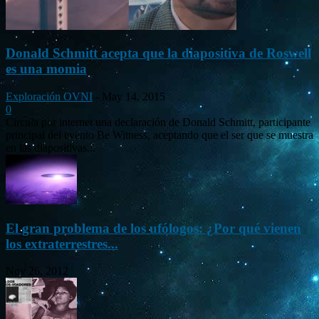
Donald Schmitt acepta que la diapositiva de Roswell
es una momia
Exploración OVNI
-
May 14, 2015
0
Circula por internet una declaración de Donald Schmitt, participante
principal del evento Be Witness, aceptando que el ser que se muestra
en las diapositivas...
El gran problema de los ufólogos: ¿Por qué vienen
los extraterrestres...
Nov 26, 2012