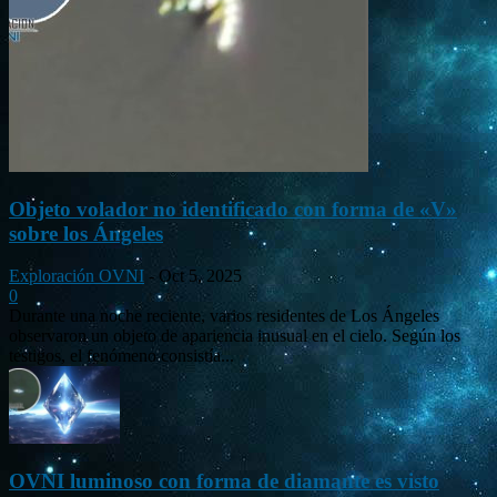
Objeto volador no identificado con forma de «V»
sobre los Ángeles
Exploración OVNI
-
Oct 5, 2025
0
Durante una noche reciente, varios residentes de Los Ángeles
observaron un objeto de apariencia inusual en el cielo. Según los
testigos, el fenómeno consistía...
OVNI luminoso con forma de diamante es visto