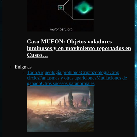
Caso MUFON: Objetos voladores
luminosos y en movimiento reportados en
Cusco…
Enigmas
Todo
Arqueología prohibida
Criptozoología
Crop
circles
Fantasmas y otras apariciones
Mutilaciones de
ganado
Otros sucesos paranormales