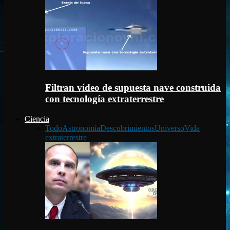
Filtran vídeo de supuesta nave construida
con tecnología extraterrestre
Ciencia
Todo
Astronomía
Descubrimientos
Universo
Vida
extraterrestre