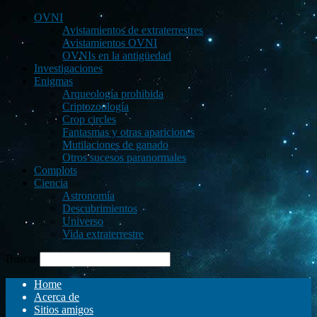
OVNI
Avistamientos de extraterrestres
Avistamientos OVNI
OVNIs en la antigüedad
Investigaciones
Enigmas
Arqueología prohibida
Criptozoología
Crop circles
Fantasmas y otras apariciones
Mutilaciones de ganado
Otros sucesos paranormales
Complots
Ciencia
Astronomía
Descubrimientos
Universo
Vida extraterrestre
Buscar
Home
Acerca de
Sitios amigos