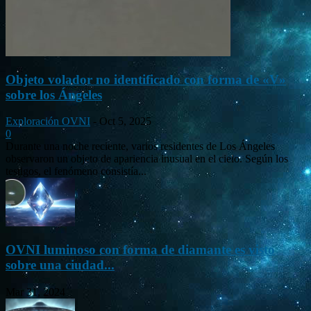
Objeto volador no identificado con forma de «V»
sobre los Ángeles
Exploración OVNI
-
Oct 5, 2025
0
Durante una noche reciente, varios residentes de Los Ángeles
observaron un objeto de apariencia inusual en el cielo. Según los
testigos, el fenómeno consistía...
OVNI luminoso con forma de diamante es visto
sobre una ciudad...
Mar 31, 2024