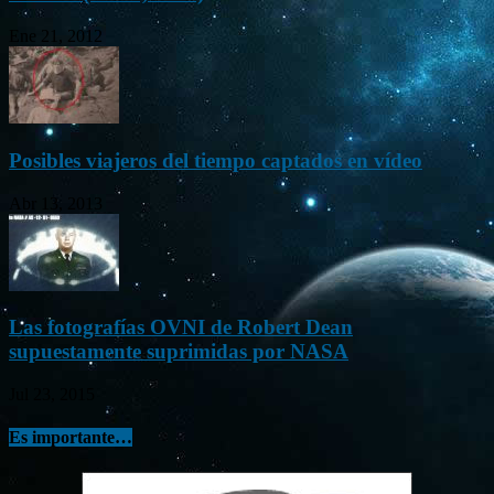
Ene 21, 2012
Posibles viajeros del tiempo captados en vídeo
Abr 13, 2013
Las fotografías OVNI de Robert Dean
supuestamente suprimidas por NASA
Jul 23, 2015
Es importante…