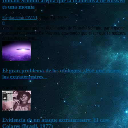
Donald Schmitt acepta que la diapositiva de Roswell
es una momia
Exploración OVNI
-
May 14, 2015
0
Circula por internet una declaración de Donald Schmitt, participante
principal del evento Be Witness, aceptando que el ser que se muestra
en las diapositivas...
El gran problema de los ufólogos: ¿Por qué vienen
los extraterrestres...
Nov 26, 2012
Evidencia de un ataque extraterrestre: El caso
Colares (Brasil, 1977)