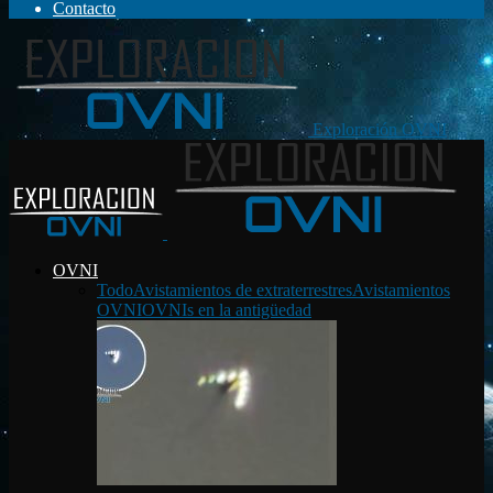
Contacto
Exploración OVNI
OVNI
Todo
Avistamientos de extraterrestres
Avistamientos
OVNI
OVNIs en la antigüedad