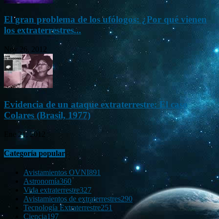
El gran problema de los ufólogos: ¿Por qué vienen
los extraterrestres...
Nov 26, 2012
Evidencia de un ataque extraterrestre: El caso
Colares (Brasil, 1977)
Ene 21, 2012
Categoría popular
Avistamientos OVNI
891
Astronomía
360
Vida extraterrestre
327
Avistamientos de extraterrestres
290
Tecnología Extraterrestre
251
Ciencia
197