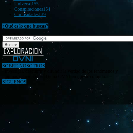
Universo
155
Conspiraciones
154
Curiosidades
139
¿Qué es lo que buscas?
SOBRE NOSOTROS
«Investigar, descubrir y difundir la verdad de los fenómenos y
enigmas relacionados al tema OVNI en nuestro mundo.»
SÍGUENOS