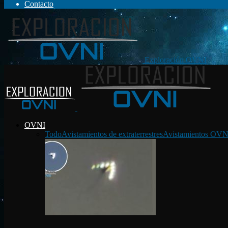
Contacto
Exploración OVNI
OVNI
Todo
Avistamientos de extraterrestres
Avistamientos OVN