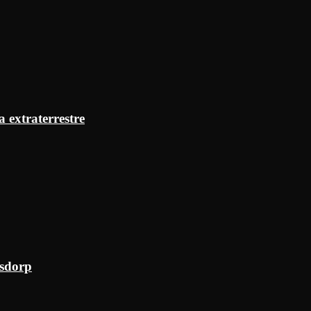
a extraterrestre
ksdorp