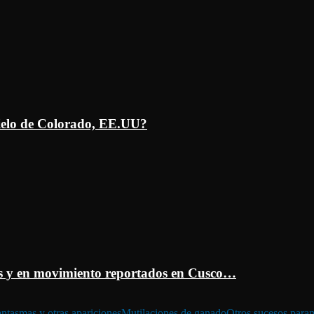
ielo de Colorado, EE.UU?
 y en movimiento reportados en Cusco…
ntasmas y otras apariciones
Mutilaciones de ganado
Otros sucesos para