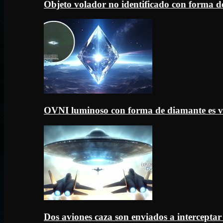
Objeto volador no identificado con forma d
OVNI luminoso con forma de diamante es v
Dos aviones caza son enviados a intercept