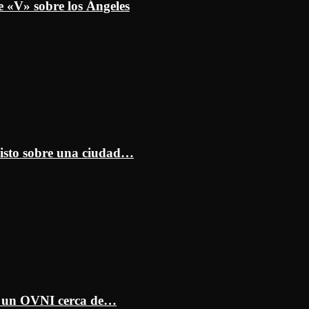
e «V» sobre los Ángeles
isto sobre una ciudad…
ar un OVNI cerca de…