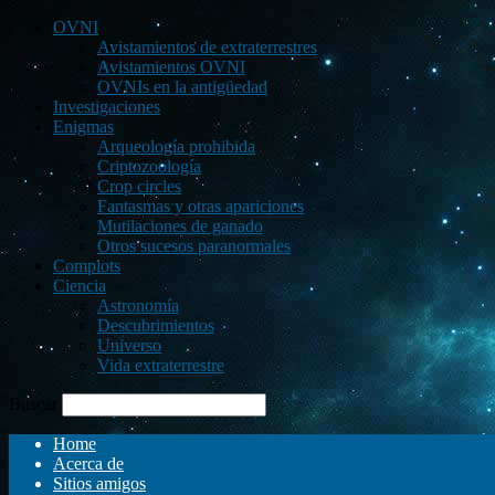
OVNI
Avistamientos de extraterrestres
Avistamientos OVNI
OVNIs en la antigüedad
Investigaciones
Enigmas
Arqueología prohibida
Criptozoología
Crop circles
Fantasmas y otras apariciones
Mutilaciones de ganado
Otros sucesos paranormales
Complots
Ciencia
Astronomía
Descubrimientos
Universo
Vida extraterrestre
Buscar
Home
Acerca de
Sitios amigos