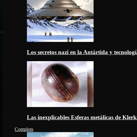
Los secretos nazi en la Antártida y tecnologí
Las inexplicables Esferas metálicas de Kler
Complots