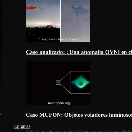
Caso analizado: ¿Una anomalía OVNI en c
Caso MUFON: Objetos voladores luminosos
Enigmas
Todo
Arqueología prohibida
Criptozoología
Crop circles
Fa