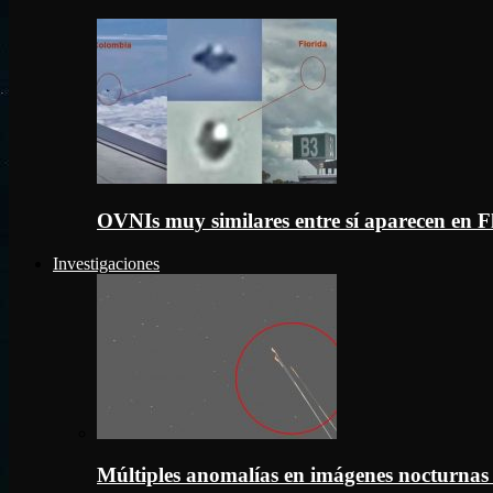
OVNIs muy similares entre sí aparecen en 
Investigaciones
Múltiples anomalías en imágenes nocturnas