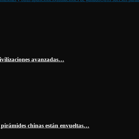
ivilizaciones avanzadas…
s pirámides chinas están envueltas…