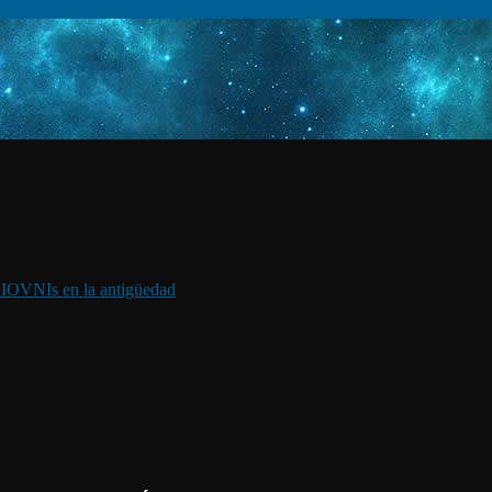
I
OVNIs en la antigüedad