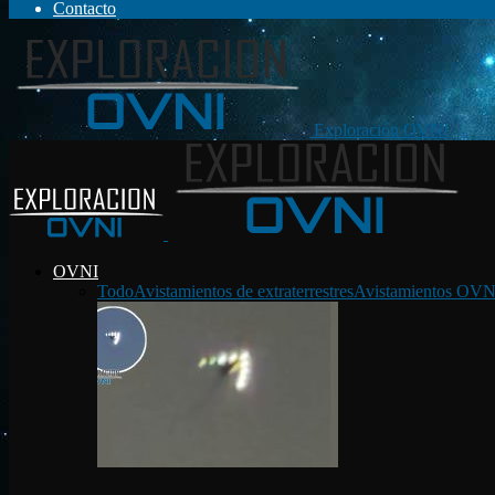
Contacto
Exploración OVNI
OVNI
Todo
Avistamientos de extraterrestres
Avistamientos OVN