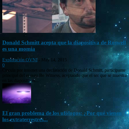
Donald Schmitt acepta que la diapositiva de Roswell
es una momia
Exploración OVNI
-
May 14, 2015
0
Circula por internet una declaración de Donald Schmitt, participante
principal del evento Be Witness, aceptando que el ser que se muestra
en las diapositivas...
El gran problema de los ufólogos: ¿Por qué vienen
los extraterrestres...