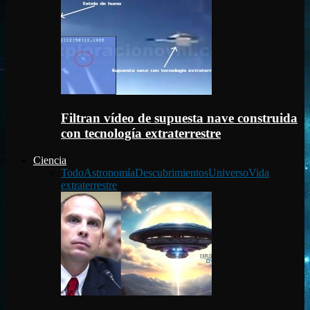
Filtran vídeo de supuesta nave construida
con tecnología extraterrestre
Ciencia
Todo
Astronomía
Descubrimientos
Universo
Vida
extraterrestre