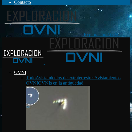
Contacto
Exploración OVNI
OVNI
Todo
Avistamientos de extraterrestres
Avistamientos
OVNI
OVNIs en la antigüedad