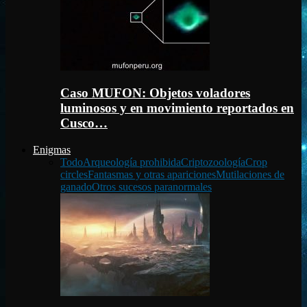
Caso MUFON: Objetos voladores
luminosos y en movimiento reportados en
Cusco…
Enigmas
Todo
Arqueología prohibida
Criptozoología
Crop
circles
Fantasmas y otras apariciones
Mutilaciones de
ganado
Otros sucesos paranormales