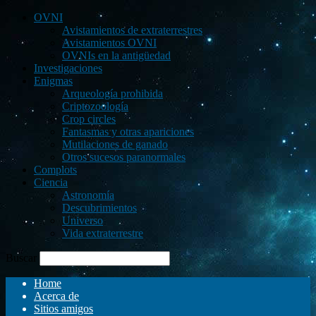
OVNI
Avistamientos de extraterrestres
Avistamientos OVNI
OVNIs en la antigüedad
Investigaciones
Enigmas
Arqueología prohibida
Criptozoología
Crop circles
Fantasmas y otras apariciones
Mutilaciones de ganado
Otros sucesos paranormales
Complots
Ciencia
Astronomía
Descubrimientos
Universo
Vida extraterrestre
Buscar
Home
Acerca de
Sitios amigos