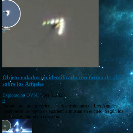
Objeto volador no identificado con forma de «V»
sobre los Ángeles
Exploración OVNI
-
Oct 5, 2025
0
Durante una noche reciente, varios residentes de Los Ángeles
observaron un objeto de apariencia inusual en el cielo. Según los
testigos, el fenómeno consistía...