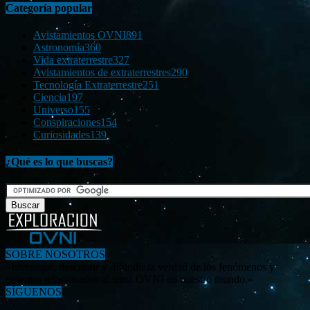
Categoría popular
Avistamientos OVNI
891
Astronomía
360
Vida extraterrestre
327
Avistamientos de extraterrestres
290
Tecnología Extraterrestre
251
Ciencia
197
Universo
155
Conspiraciones
154
Curiosidades
139
¿Qué es lo que buscas?
SOBRE NOSOTROS
«Investigar, descubrir y difundir la verdad de los fenómenos y
enigmas relacionados al tema OVNI en nuestro mundo.»
SÍGUENOS