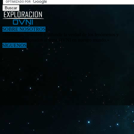
SOBRE NOSOTROS
«Investigar, descubrir y difundir la verdad de los fenómenos y
enigmas relacionados al tema OVNI en nuestro mundo.»
SÍGUENOS