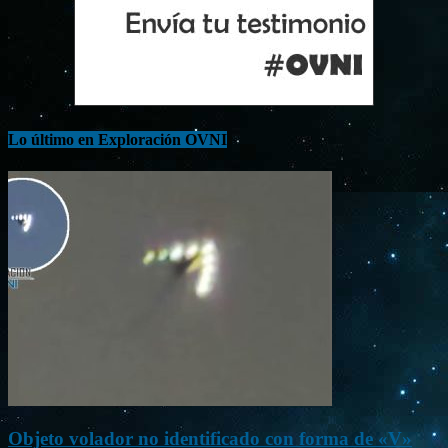
Lo último en Exploración OVNI
Objeto volador no identificado con forma de «V»