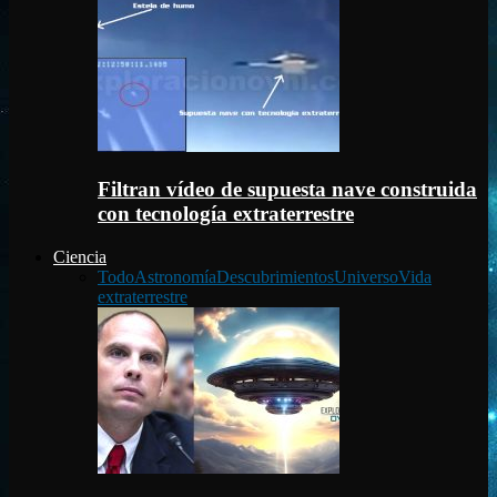
Filtran vídeo de supuesta nave construida
con tecnología extraterrestre
Ciencia
Todo
Astronomía
Descubrimientos
Universo
Vida
extraterrestre