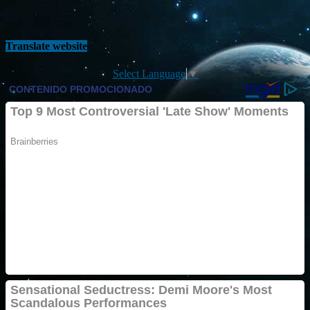
Translate website
Select Language
▼