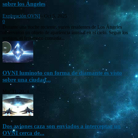
sobre los Ángeles
Exploración OVNI
-
Oct 5, 2025
0
Durante una noche reciente, varios residentes de Los Ángeles
observaron un objeto de apariencia inusual en el cielo. Según los
testigos, el fenómeno consistía...
OVNI luminoso con forma de diamante es visto
sobre una ciudad...
Mar 31, 2024
Dos aviones caza son enviados a interceptar un
OVNI cerca de...