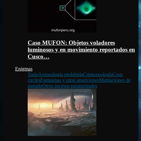
Caso MUFON: Objetos voladores
luminosos y en movimiento reportados en
Cusco…
Enigmas
Todo
Arqueología prohibida
Criptozoología
Crop
circles
Fantasmas y otras apariciones
Mutilaciones de
ganado
Otros sucesos paranormales