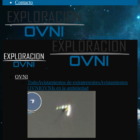
Contacto
Exploración OVNI
OVNI
Todo
Avistamientos de extraterrestres
Avistamientos
OVNI
OVNIs en la antigüedad