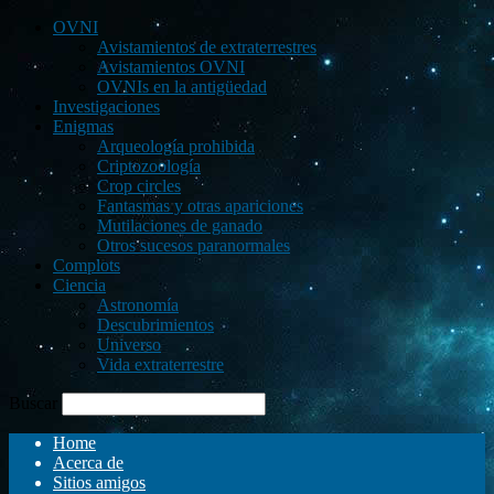
OVNI
Avistamientos de extraterrestres
Avistamientos OVNI
OVNIs en la antigüedad
Investigaciones
Enigmas
Arqueología prohibida
Criptozoología
Crop circles
Fantasmas y otras apariciones
Mutilaciones de ganado
Otros sucesos paranormales
Complots
Ciencia
Astronomía
Descubrimientos
Universo
Vida extraterrestre
Buscar
Home
Acerca de
Sitios amigos