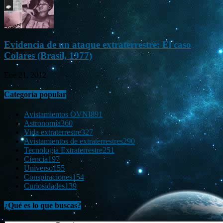
Evidencia de un ataque extraterrestre: El caso
Colares (Brasil, 1977)
Ene 21, 2012
Categoría popular
Avistamientos OVNI
891
Astronomía
360
Vida extraterrestre
327
Avistamientos de extraterrestres
290
Tecnología Extraterrestre
251
Ciencia
197
Universo
155
Conspiraciones
154
Curiosidades
139
¿Qué es lo que buscas?