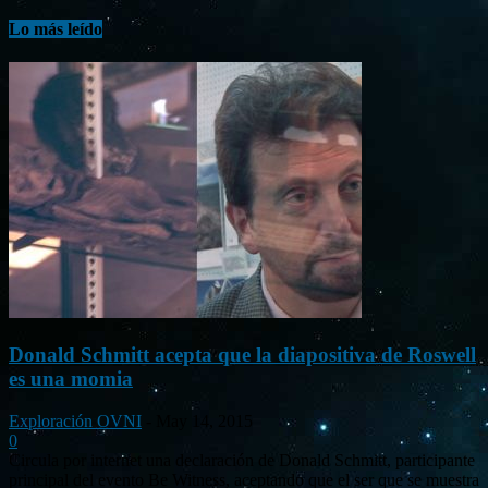
Lo más leído
Donald Schmitt acepta que la diapositiva de Roswell
es una momia
Exploración OVNI
-
May 14, 2015
0
Circula por internet una declaración de Donald Schmitt, participante
principal del evento Be Witness, aceptando que el ser que se muestra