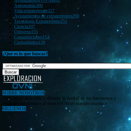
Avistamientos OVNI
891
Astronomía
360
Vida extraterrestre
327
Avistamientos de extraterrestres
290
Tecnología Extraterrestre
251
Ciencia
197
Universo
155
Conspiraciones
154
Curiosidades
139
¿Qué es lo que buscas?
SOBRE NOSOTROS
«Investigar, descubrir y difundir la verdad de los fenómenos y
enigmas relacionados al tema OVNI en nuestro mundo.»
SÍGUENOS