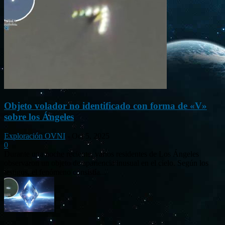
Objeto volador no identificado con forma de «V»
sobre los Ángeles
Exploración OVNI
-
Oct 5, 2025
0
Durante una noche reciente, varios residentes de Los Ángeles
observaron un objeto de apariencia inusual en el cielo. Según los
testigos, el fenómeno consistía...