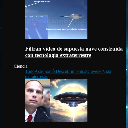
Filtran vídeo de supuesta nave construida
con tecnología extraterrestre
Ciencia
Todo
Astronomía
Descubrimientos
Universo
Vida
extraterrestre