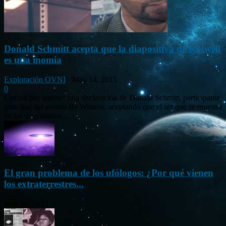
Donald Schmitt acepta que la diapositiva de Roswell
es una momia
Exploración OVNI
-
May 14, 2015
0
Circula por internet una declaración de Donald Schmitt, participante
principal del evento Be Witness, aceptando que el ser que se muestra
en las diapositivas...
El gran problema de los ufólogos: ¿Por qué vienen
los extraterrestres...
Nov 26, 2012