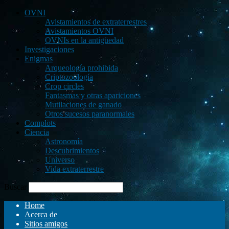
OVNI
Avistamientos de extraterrestres
Avistamientos OVNI
OVNIs en la antigüedad
Investigaciones
Enigmas
Arqueología prohibida
Criptozoología
Crop circles
Fantasmas y otras apariciones
Mutilaciones de ganado
Otros sucesos paranormales
Complots
Ciencia
Astronomía
Descubrimientos
Universo
Vida extraterrestre
Buscar
Home
Acerca de
Sitios amigos