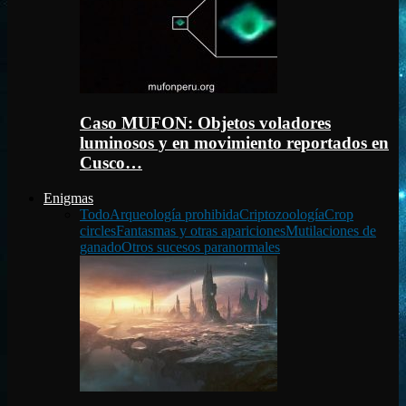
Caso MUFON: Objetos voladores
luminosos y en movimiento reportados en
Cusco…
Enigmas
Todo
Arqueología prohibida
Criptozoología
Crop
circles
Fantasmas y otras apariciones
Mutilaciones de
ganado
Otros sucesos paranormales