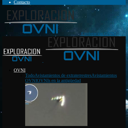
Contacto
Exploración OVNI
OVNI
Todo
Avistamientos de extraterrestres
Avistamientos
OVNI
OVNIs en la antigüedad