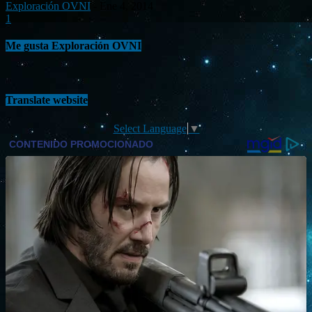
Exploración OVNI
-
Ene 4, 2014
1
Me gusta Exploración OVNI
Translate website
Select Language
▼