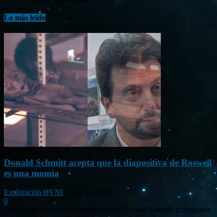
Lo más leído
Donald Schmitt acepta que la diapositiva de Roswell
es una momia
Exploración OVNI
-
May 14, 2015
0
Circula por internet una declaración de Donald Schmitt, participante