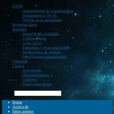
OVNI
Avistamientos de extraterrestres
Avistamientos OVNI
OVNIs en la antigüedad
Investigaciones
Enigmas
Arqueología prohibida
Criptozoología
Crop circles
Fantasmas y otras apariciones
Mutilaciones de ganado
Otros sucesos paranormales
Complots
Ciencia
Astronomía
Descubrimientos
Universo
Vida extraterrestre
Buscar
Home
Acerca de
Sitios amigos