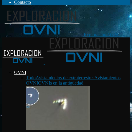
Contacto
Exploración OVNI
OVNI
Todo
Avistamientos de extraterrestres
Avistamientos
OVNI
OVNIs en la antigüedad