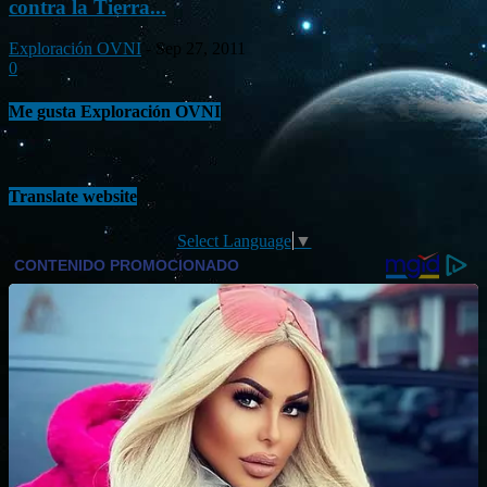
contra la Tierra...
Exploración OVNI
-
Sep 27, 2011
0
Me gusta Exploración OVNI
Translate website
Select Language
▼