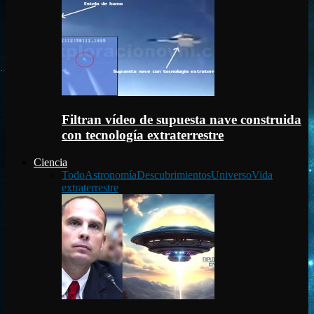
Filtran vídeo de supuesta nave construida
con tecnología extraterrestre
Ciencia
Todo
Astronomía
Descubrimientos
Universo
Vida
extraterrestre