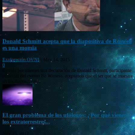
Donald Schmitt acepta que la diapositiva de Roswell
es una momia
Exploración OVNI
-
May 14, 2015
0
Circula por internet una declaración de Donald Schmitt, participante
principal del evento Be Witness, aceptando que el ser que se muestra
en las diapositivas...
El gran problema de los ufólogos: ¿Por qué vienen
los extraterrestres...
Nov 26, 2012