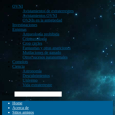
OVNI
Avistamientos de extraterrestres
Avistamientos OVNI
OVNIs en la antigüedad
Investigaciones
Enigmas
Arqueología prohibida
Criptozoología
Crop circles
Fantasmas y otras apariciones
Mutilaciones de ganado
Otros sucesos paranormales
Complots
Ciencia
Astronomía
Descubrimientos
Universo
Vida extraterrestre
Buscar
Home
Acerca de
Sitios amigos