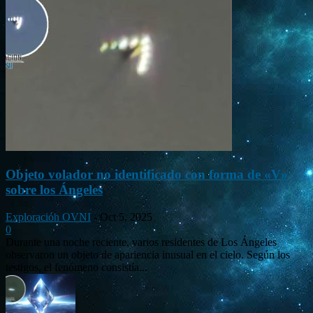
Objeto volador no identificado con forma de «V»
sobre los Ángeles
Exploración OVNI
-
Oct 5, 2025
0
Durante una noche reciente, varios residentes de Los Ángeles
observaron un objeto de apariencia inusual en el cielo. Según los
testigos, el fenómeno consistía...