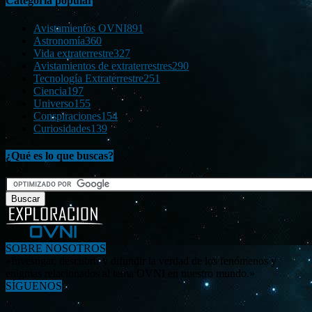
Categoría popular
Avistamientos OVNI
891
Astronomía
360
Vida extraterrestre
327
Avistamientos de extraterrestres
290
Tecnología Extraterrestre
251
Ciencia
197
Universo
155
Conspiraciones
154
Curiosidades
139
¿Qué es lo que buscas?
SOBRE NOSOTROS
«Investigar, descubrir y difundir la verdad de los fenómenos y
enigmas relacionados al tema OVNI en nuestro mundo.»
SÍGUENOS