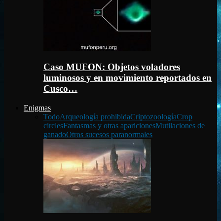
Caso MUFON: Objetos voladores
luminosos y en movimiento reportados en
Cusco…
Enigmas
Todo
Arqueología prohibida
Criptozoología
Crop
circles
Fantasmas y otras apariciones
Mutilaciones de
ganado
Otros sucesos paranormales