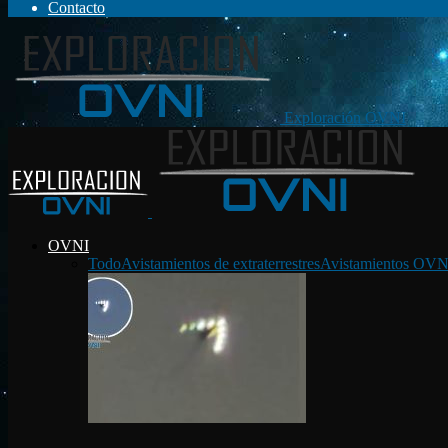
Contacto
Exploración OVNI
OVNI
Todo
Avistamientos de extraterrestres
Avistamientos OVN