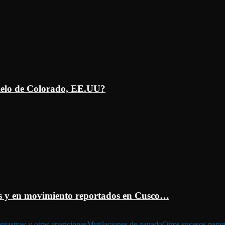
ielo de Colorado, EE.UU?
 y en movimiento reportados en Cusco…
ntasmas y otras apariciones
Mutilaciones de ganado
Otros sucesos para