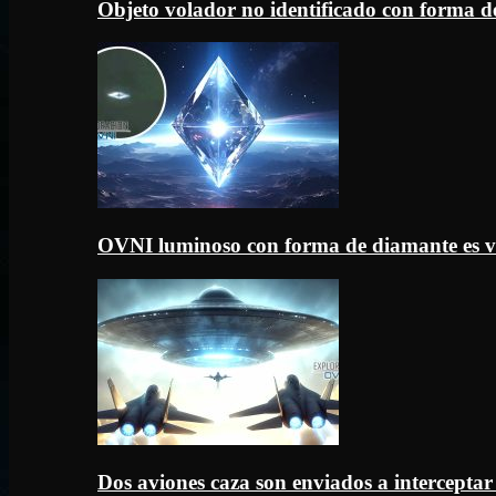
Objeto volador no identificado con forma d
OVNI luminoso con forma de diamante es v
Dos aviones caza son enviados a intercept