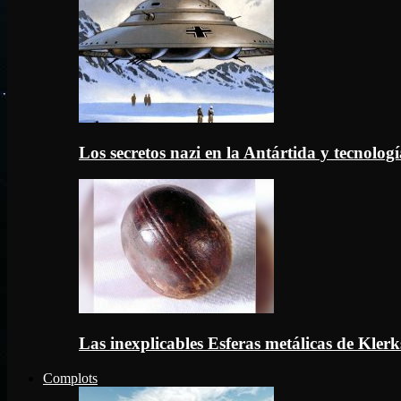
Los secretos nazi en la Antártida y tecnologí
Las inexplicables Esferas metálicas de Kler
Complots