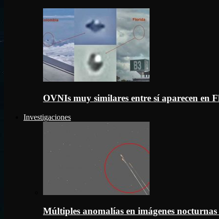
OVNIs muy similares entre sí aparecen en 
Investigaciones
Múltiples anomalías en imágenes nocturnas