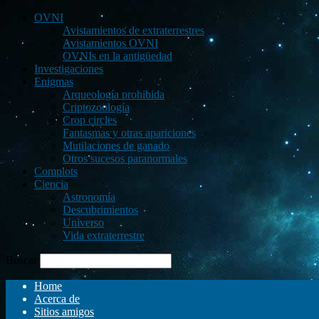
OVNI
Avistamientos de extraterrestres
Avistamientos OVNI
OVNIs en la antigüedad
Investigaciones
Enigmas
Arqueología prohibida
Criptozoología
Crop circles
Fantasmas y otras apariciones
Mutilaciones de ganado
Otros sucesos paranormales
Complots
Ciencia
Astronomía
Descubrimientos
Universo
Vida extraterrestre
Buscar
Home
Acerca de
Sitios amigos