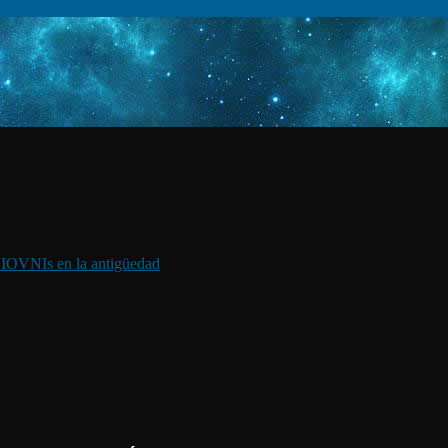
I
OVNIs en la antigüedad