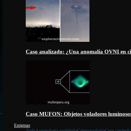
Caso analizado: ¿Una anomalía OVNI en c
Caso MUFON: Objetos voladores luminosos
Enigmas
Todo
Arqueología prohibida
Criptozoología
Crop circles
Fa