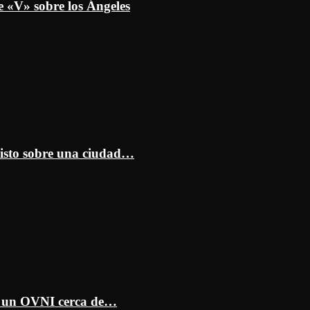
e «V» sobre los Ángeles
isto sobre una ciudad…
ar un OVNI cerca de…