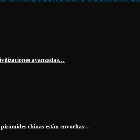
ivilizaciones avanzadas…
s pirámides chinas están envueltas…