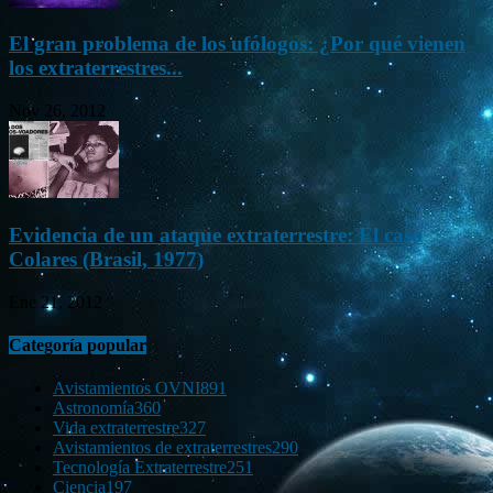
El gran problema de los ufólogos: ¿Por qué vienen
los extraterrestres...
Nov 26, 2012
Evidencia de un ataque extraterrestre: El caso
Colares (Brasil, 1977)
Ene 21, 2012
Categoría popular
Avistamientos OVNI
891
Astronomía
360
Vida extraterrestre
327
Avistamientos de extraterrestres
290
Tecnología Extraterrestre
251
Ciencia
197