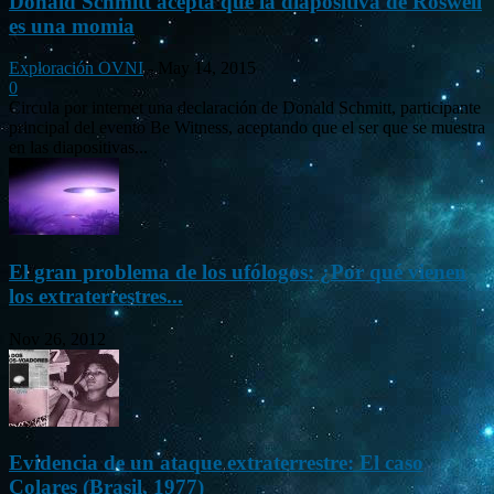
Donald Schmitt acepta que la diapositiva de Roswell
es una momia
Exploración OVNI
-
May 14, 2015
0
Circula por internet una declaración de Donald Schmitt, participante
principal del evento Be Witness, aceptando que el ser que se muestra
en las diapositivas...
El gran problema de los ufólogos: ¿Por qué vienen
los extraterrestres...
Nov 26, 2012
Evidencia de un ataque extraterrestre: El caso
Colares (Brasil, 1977)