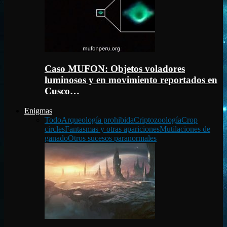
Caso MUFON: Objetos voladores
luminosos y en movimiento reportados en
Cusco…
Enigmas
Todo
Arqueología prohibida
Criptozoología
Crop
circles
Fantasmas y otras apariciones
Mutilaciones de
ganado
Otros sucesos paranormales