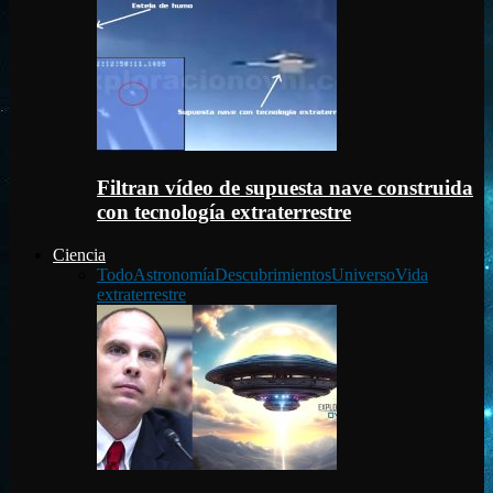
Filtran vídeo de supuesta nave construida
con tecnología extraterrestre
Ciencia
Todo
Astronomía
Descubrimientos
Universo
Vida
extraterrestre