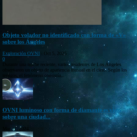
Objeto volador no identificado con forma de «V»
sobre los Ángeles
Exploración OVNI
-
Oct 5, 2025
0
Durante una noche reciente, varios residentes de Los Ángeles
observaron un objeto de apariencia inusual en el cielo. Según los
testigos, el fenómeno consistía...
OVNI luminoso con forma de diamante es visto
sobre una ciudad...
Mar 31, 2024