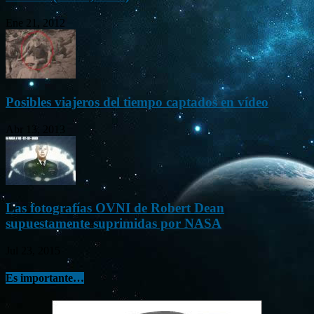
Ene 21, 2012
Posibles viajeros del tiempo captados en vídeo
Abr 13, 2013
Las fotografías OVNI de Robert Dean
supuestamente suprimidas por NASA
Jul 23, 2015
Es importante…