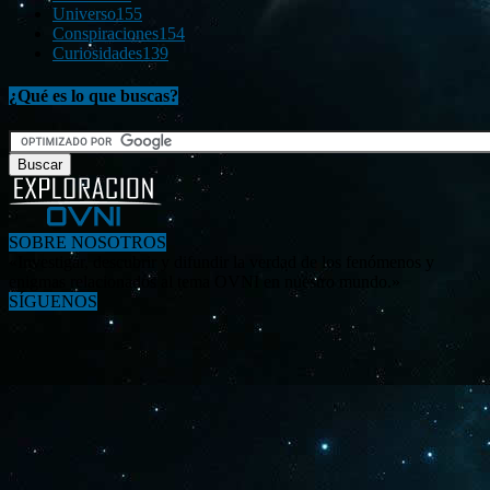
Universo
155
Conspiraciones
154
Curiosidades
139
¿Qué es lo que buscas?
SOBRE NOSOTROS
«Investigar, descubrir y difundir la verdad de los fenómenos y
enigmas relacionados al tema OVNI en nuestro mundo.»
SÍGUENOS