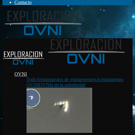
Contacto
Exploración OVNI
OVNI
Todo
Avistamientos de extraterrestres
Avistamientos
OVNI
OVNIs en la antigüedad