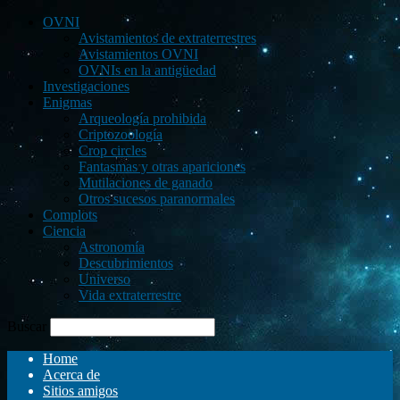
OVNI
Avistamientos de extraterrestres
Avistamientos OVNI
OVNIs en la antigüedad
Investigaciones
Enigmas
Arqueología prohibida
Criptozoología
Crop circles
Fantasmas y otras apariciones
Mutilaciones de ganado
Otros sucesos paranormales
Complots
Ciencia
Astronomía
Descubrimientos
Universo
Vida extraterrestre
Buscar
Home
Acerca de
Sitios amigos