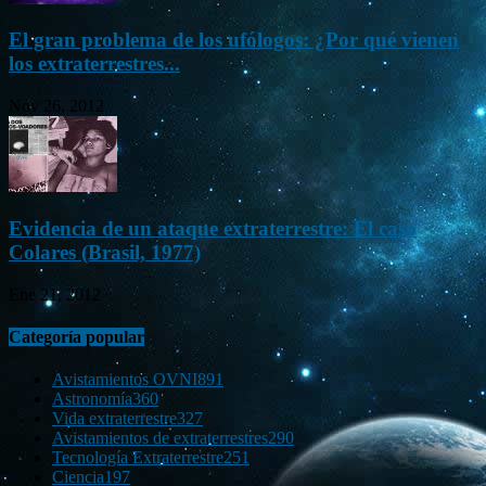
El gran problema de los ufólogos: ¿Por qué vienen
los extraterrestres...
Nov 26, 2012
Evidencia de un ataque extraterrestre: El caso
Colares (Brasil, 1977)
Ene 21, 2012
Categoría popular
Avistamientos OVNI
891
Astronomía
360
Vida extraterrestre
327
Avistamientos de extraterrestres
290
Tecnología Extraterrestre
251
Ciencia
197