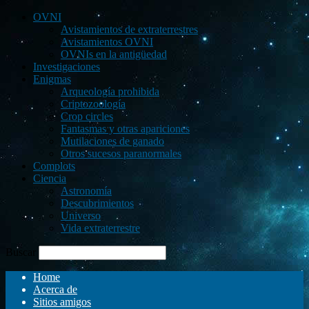
OVNI
Avistamientos de extraterrestres
Avistamientos OVNI
OVNIs en la antigüedad
Investigaciones
Enigmas
Arqueología prohibida
Criptozoología
Crop circles
Fantasmas y otras apariciones
Mutilaciones de ganado
Otros sucesos paranormales
Complots
Ciencia
Astronomía
Descubrimientos
Universo
Vida extraterrestre
Buscar
Home
Acerca de
Sitios amigos