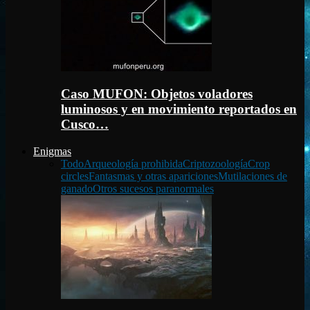
Caso MUFON: Objetos voladores
luminosos y en movimiento reportados en
Cusco…
Enigmas
Todo
Arqueología prohibida
Criptozoología
Crop
circles
Fantasmas y otras apariciones
Mutilaciones de
ganado
Otros sucesos paranormales