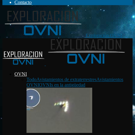
Contacto
Exploración OVNI
OVNI
Todo
Avistamientos de extraterrestres
Avistamientos
OVNI
OVNIs en la antigüedad