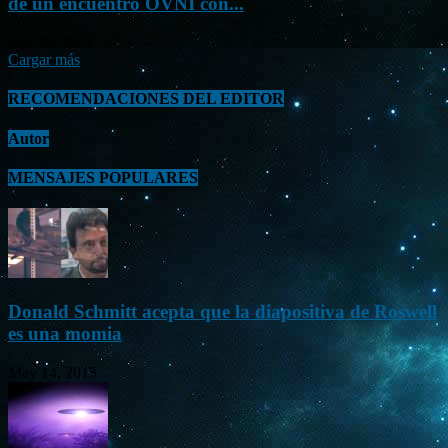
de un encuentro OVNI con...
Sep 26, 2023
Cargar más
RECOMENDACIONES DEL EDITOR
Autor
MENSAJES POPULARES
Donald Schmitt acepta que la diapositiva de Roswell
es una momia
May 14, 2015