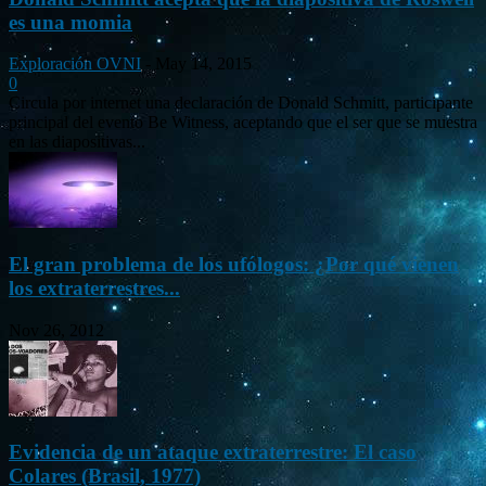
es una momia
Exploración OVNI
-
May 14, 2015
0
Circula por internet una declaración de Donald Schmitt, participante
principal del evento Be Witness, aceptando que el ser que se muestra
en las diapositivas...
El gran problema de los ufólogos: ¿Por qué vienen
los extraterrestres...
Nov 26, 2012
Evidencia de un ataque extraterrestre: El caso
Colares (Brasil, 1977)