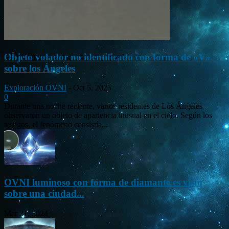
Objeto volador no identificado con forma de «V»
sobre los Ángeles
Exploración OVNI
-
Oct 5, 2025
0
Durante una noche reciente, varios residentes de Los Ángeles
observaron un objeto de apariencia inusual en el cielo. Según los
testigos, el fenómeno consistía...
OVNI luminoso con forma de diamante es visto
sobre una ciudad...
Mar 31, 2024