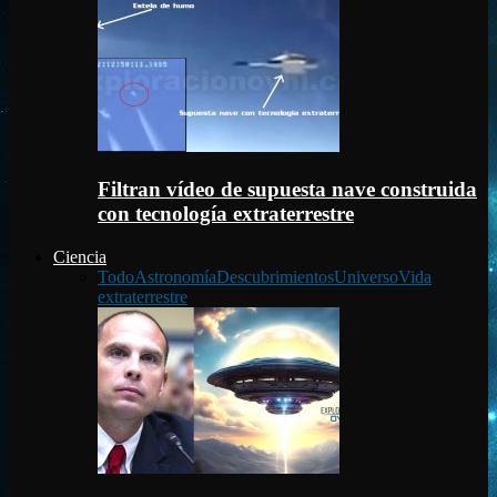
Filtran vídeo de supuesta nave construida
con tecnología extraterrestre
Ciencia
Todo
Astronomía
Descubrimientos
Universo
Vida
extraterrestre