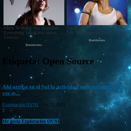
Etiqueta: Open Source
Ahí arriba en el Sol la actividad aetherofactal cada
vez es...
Exploración OVNI
-
Oct 15, 2012
0
Me gusta Exploración OVNI