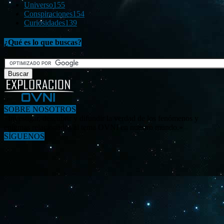
Universo
155
Conspiraciones
154
Curiosidades
139
¿Qué es lo que buscas?
SOBRE NOSOTROS
«Investigar, descubrir y difundir la verdad de los fenómenos y
enigmas relacionados al tema OVNI en nuestro mundo.»
SÍGUENOS